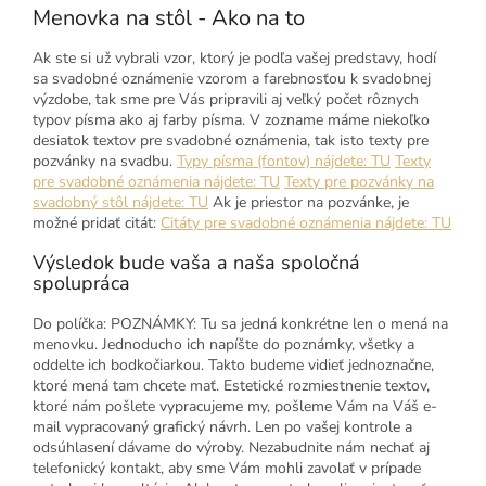
Menovka na stôl - Ako na to
Ak ste si už vybrali vzor, ktorý je podľa vašej predstavy, hodí
sa svadobné oznámenie vzorom a farebnosťou k svadobnej
výzdobe, tak sme pre Vás pripravili aj veľký počet rôznych
typov písma ako aj farby písma. V zozname máme niekoľko
desiatok textov pre svadobné oznámenia, tak isto texty pre
pozvánky na svadbu.
Typy písma (fontov) nájdete: TU
Texty
pre svadobné oznámenia nájdete: TU
Texty pre pozvánky na
svadobný stôl nájdete: TU
Ak je priestor na pozvánke, je
možné pridať citát:
Citáty pre svadobné oznámenia nájdete: TU
Výsledok bude vaša a naša spoločná
spolupráca
Do políčka: POZNÁMKY: Tu sa jedná konkrétne len o mená na
menovku. Jednoducho ich napíšte do poznámky, všetky a
oddelte ich bodkočiarkou. Takto budeme vidieť jednoznačne,
ktoré mená tam chcete mať. Estetické rozmiestnenie textov,
ktoré nám pošlete vypracujeme my, pošleme Vám na Váš e-
mail vypracovaný grafický návrh. Len po vašej kontrole a
odsúhlasení dávame do výroby. Nezabudnite nám nechať aj
telefonický kontakt, aby sme Vám mohli zavolať v prípade