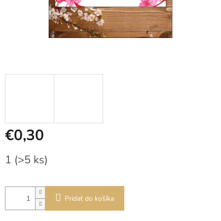
€0,30
Jednotková
1
(>5 ks)
cena:
Pridať do košíka