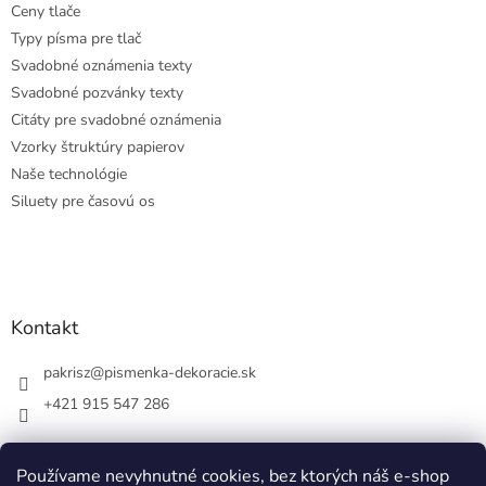
Ceny tlače
Typy písma pre tlač
Svadobné oznámenia texty
Svadobné pozvánky texty
Citáty pre svadobné oznámenia
Vzorky štruktúry papierov
Naše technológie
Siluety pre časovú os
Kontakt
pakrisz
@
pismenka-dekoracie.sk
+421 915 547 286
Používame nevyhnutné cookies, bez ktorých náš e-shop