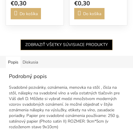
€0,30
€0,30
Do košíka
Do košíka
ZOBRAZIŤ VŠETKY SÚVISIACE PRODUKTY
Popis
Diskusia
Podrobný popis
Svadobné pozvánky, oznámenia, menovka na stôl , čísla na
stôl, nálepky na svadobné víno a veľa ostatných tlačovín pre
Váš deň D. Môžete si vybrať medzi množstvom moderných
vzorov svadobných oznámení. Je možné objednať v štýle
oznámenia nálepky na výslužky, etikety na víno, zasadacie
poriadky. Papier pre svadobné oznámenia používame: 250 g,
saténový papier (Photo satin II) ROZMER: 9cm*5cm (v
rozloženom stave 9x10cm)