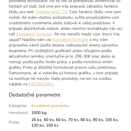
potrebnej konzultácie. Ak by ste sa potrebovali zorientovať vo
farbách pri tlači, tiež sme pre Vás pripravili základnú farebnú
škálu pre text.
Nájdete farby: TU
. Celú farebnú škálu sme sem
nedali. Ak máte vlastnú požiadavku, určite prispôsobíme vzor
svadobného oznámenia alebo tlačovín k vašej predstave. V
prípade akýchkoľvek otázok, alebo návrhov kontaktujte nás cez
náš
Kontaktný formulár.
Ak ste nenašli medzi vzor, ktorý Vás
zaujal? Napíšte nám cez
Kontaktný formulár
a my Vám
pripravíme návrh podľa želania. Jednoduché zmeny spravíme
bezplatne. Pri zložitejších grafikách prácu účtujeme podľa
aktuálneho cenníka, orientačne je to 20€-30€ (viac alebo aj
menej), podľa počtu hodín práce, a podľa množstva zmien
grafiky. Preto je dôležité formulovať presne vašu predstavu.
Samozrejme, ak si vyberáte už hotovú grafiku, v tom prípade
sa neúčtuje nič navyše. Naše produkty, nie len na svadbu,
nájdete na
FACEBOOKU
.
Dodatočné parametre
Kategória
:
Svadobné pozvánky
Hmotnosť
:
1000 kg
25 ks, 50 ks, 60 ks, 70 ks, 80 ks, 90 ks, 100 ks,
Počet
:
120 ks, 150 ks