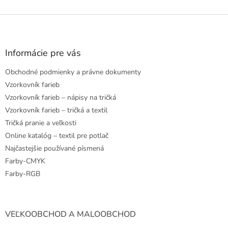
Z
á
p
ä
Informácie pre vás
t
Obchodné podmienky a právne dokumenty
i
e
Vzorkovník farieb
Vzorkovník farieb – nápisy na tričká
Vzorkovník farieb – tričká a textil
Tričká pranie a veľkosti
Online katalóg – textil pre potlač
Najčastejšie používané písmená
Farby-CMYK
Farby-RGB
VEĽKOOBCHOD A MALOOBCHOD