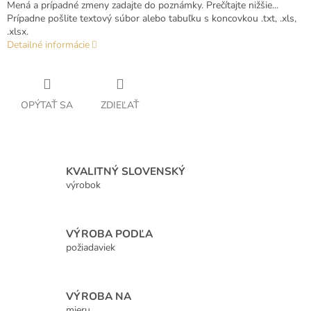
Mená a prípadné zmeny zadajte do poznámky. Prečítajte nižšie...
Prípadne pošlite textový súbor alebo tabuľku s koncovkou .txt, .xls,
.xlsx.
Detailné informácie
OPÝTAŤ SA
ZDIEĽAŤ
KVALITNÝ SLOVENSKÝ
výrobok
VÝROBA PODĽA
požiadaviek
VÝROBA NA
mieru