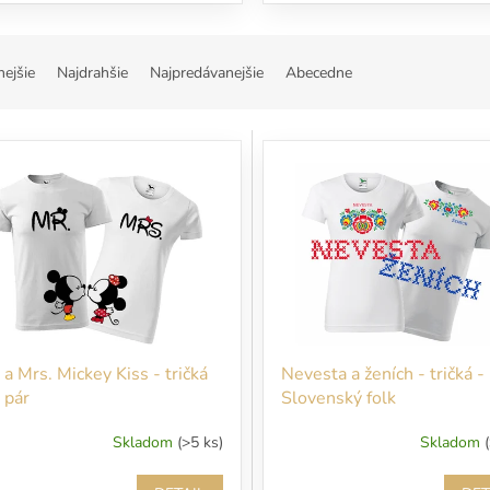
nejšie
Najdrahšie
Najpredávanejšie
Abecedne
 a Mrs. Mickey Kiss - tričká
Nevesta a ženích - tričká -
 pár
Slovenský folk
Skladom
(>5 ks)
Skladom