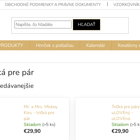
OBCHODNÉ PODMIENKY A PRÁVNE DOKUMENTY
VZORKOVNÍK
HĽADAŤ
PRODUKTY
Hrnček s potlačou
Kalendár
Kreatívny 
ká pre pár
edávanejšie
Mr. a Mrs. Mickey
Tričká pre páry
Kiss - tričká pre
uLOVEný -
pár
uLOVEná
Skladom
(>5 ks)
Skladom
(>5 k
€29,90
€29,90