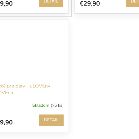
DETAIL
DET
9,90
€29,90
čká pre páry - uLOVEný -
OVEná
Skladom
(>5 ks)
DETAIL
9,90