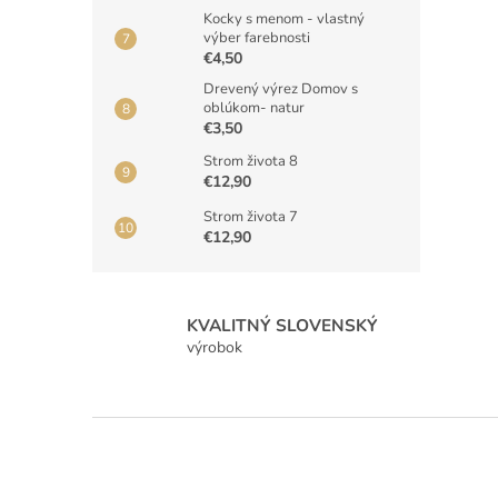
Kocky s menom - vlastný
výber farebnosti
€4,50
Drevený výrez Domov s
oblúkom- natur
€3,50
Strom života 8
€12,90
Strom života 7
€12,90
KVALITNÝ SLOVENSKÝ
výrobok
Z
á
p