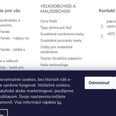
VEĽKOOBCHOD A
ie pre vás
Kontakt
MALOOBCHOD
podmienky a
Ceny tlače
pakri
kumenty
racie.
Typy písma pre tlač
farieb
+421 
Svadobné oznámenia texty
farieb – nápisy na
Svadobné pozvánky texty
Citáty pre svadobné
farieb – tričká a
oznámenia
Vzorky štruktúry papierov
e a veľkosti
Naše technológie
lóg – textil pre
Siluety pre časovú os
e používané
evyhnutné cookies, bez ktorých náš e-
Odmietnuť
 správne fungovať. Voliteľné cookies,
YK
nalytické alebo marketingové, použijeme
 súhlasom. Svoje nastavenia môžete
zmeniť. Viac informácií nájdete
tu
.
ie