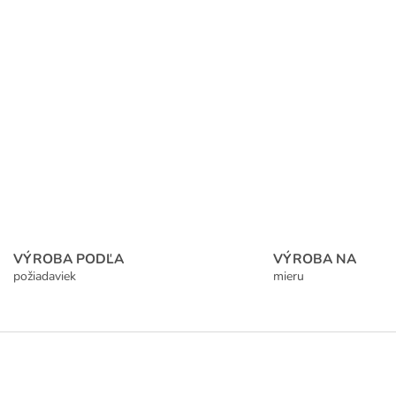
VÝROBA PODĽA
VÝROBA NA
požiadaviek
mieru