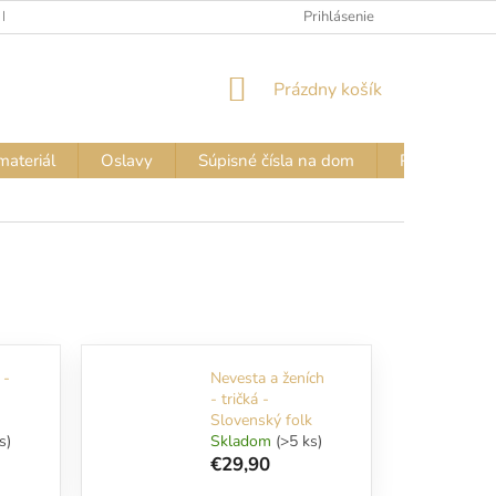
 FARIEB
VZORKOVNÍK FARIEB – NÁPISY NA TRIČKÁ
Prihlásenie
VZORKOVN
NÁKUPNÝ
Prázdny košík
KOŠÍK
materiál
Oslavy
Súpisné čísla na dom
Pozor PES - 
 -
Nevesta a ženích
- tričká -
Slovenský folk
s)
Skladom
(>5 ks)
€29,90