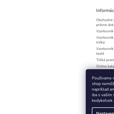
ä
t
Informác
i
e
Obchodné 
právne do
Vzorkovník 
Vzorkovník 
tričká
Vzorkovník 
textil
Tričká prani
Online kata
potlač
Najčastejši
Používame n
písmená
shop nemôže
Farby-CM
napríklad a
iba s vaším
Farby-RGB
kedykoľvek 
Nastaven