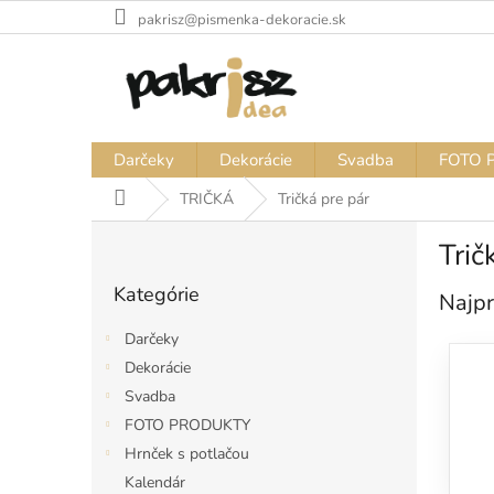
Prejsť
pakrisz@pismenka-dekoracie.sk
na
obsah
Darčeky
Dekorácie
Svadba
FOTO 
Domov
TRIČKÁ
Tričká pre pár
B
Trič
o
Preskočiť
č
Kategórie
kategórie
Najpr
n
ý
Darčeky
p
Dekorácie
a
Svadba
n
e
FOTO PRODUKTY
l
Hrnček s potlačou
Kalendár