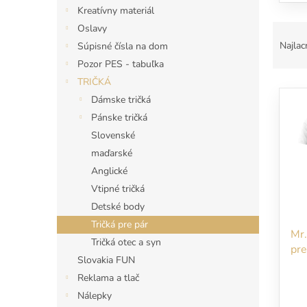
Kreatívny materiál
R
Oslavy
a
Najlac
Súpisné čísla na dom
d
Pozor PES - tabuľka
e
TRIČKÁ
V
n
Dámske tričká
ý
i
p
e
Pánske tričká
i
p
Slovenské
s
r
maďarské
p
o
Anglické
r
d
Vtipné tričká
o
u
d
Detské body
k
u
t
Tričká pre pár
Mr.
k
o
Tričká otec a syn
pre
t
v
Slovakia FUN
o
Reklama a tlač
v
Nálepky