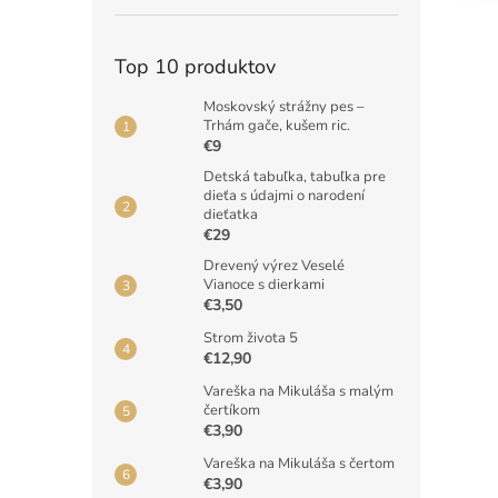
Top 10 produktov
Moskovský strážny pes –
Trhám gače, kušem ric.
€9
Detská tabuľka, tabuľka pre
dieťa s údajmi o narodení
dieťatka
€29
Drevený výrez Veselé
Vianoce s dierkami
€3,50
Strom života 5
€12,90
Vareška na Mikuláša s malým
čertíkom
€3,90
Vareška na Mikuláša s čertom
€3,90