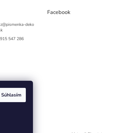
Facebook
sz
@
pismenka-deko
sk
915 547 286
Súhlasím