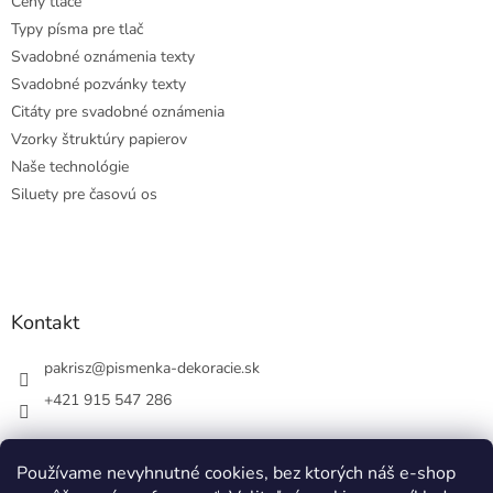
Ceny tlače
Typy písma pre tlač
Svadobné oznámenia texty
Svadobné pozvánky texty
Citáty pre svadobné oznámenia
Vzorky štruktúry papierov
Naše technológie
Siluety pre časovú os
Kontakt
pakrisz
@
pismenka-dekoracie.sk
+421 915 547 286
Používame nevyhnutné cookies, bez ktorých náš e-shop