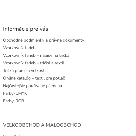
Z
á
p
ä
Informácie pre vás
t
Obchodné podmienky a právne dokumenty
i
e
Vzorkovník farieb
Vzorkovník farieb – nápisy na tričká
Vzorkovník farieb – tričká a textil
Tričká pranie a veľkosti
Online katalóg – textil pre potlač
Najčastejšie používané písmená
Farby-CMYK
Farby-RGB
VEĽKOOBCHOD A MALOOBCHOD