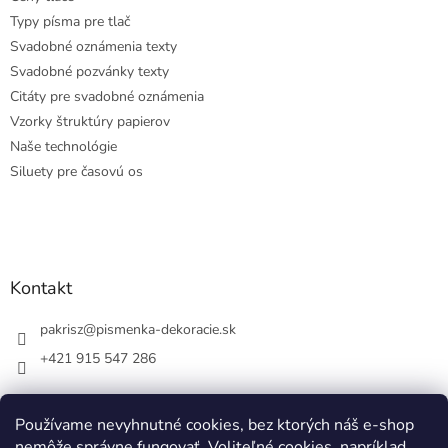
Typy písma pre tlač
Svadobné oznámenia texty
Svadobné pozvánky texty
Citáty pre svadobné oznámenia
Vzorky štruktúry papierov
Naše technológie
Siluety pre časovú os
Kontakt
pakrisz
@
pismenka-dekoracie.sk
+421 915 547 286
Používame nevyhnutné cookies, bez ktorých náš e-shop
nemôže správne fungovať. Voliteľné cookies, napríklad