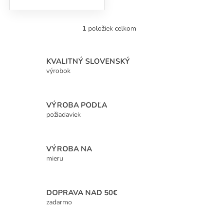
1
položiek celkom
O
v
l
á
KVALITNÝ SLOVENSKÝ
d
výrobok
a
c
i
VÝROBA PODĽA
e
p
požiadaviek
r
v
k
VÝROBA NA
y
mieru
v
ý
p
i
DOPRAVA NAD 50€
s
zadarmo
u