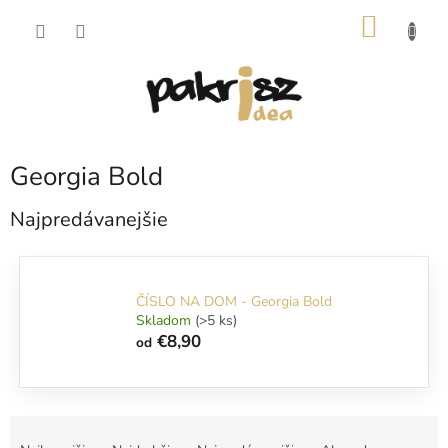
Prejsť
NÁKU
na
obsah
KOŠÍK
Georgia Bold
Najpredávanejšie
ČÍSLO NA DOM - Georgia Bold
Skladom
(>5 ks)
€8,90
od
R
a