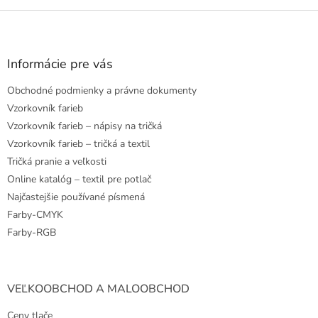
Z
á
p
ä
Informácie pre vás
t
Obchodné podmienky a právne dokumenty
i
e
Vzorkovník farieb
Vzorkovník farieb – nápisy na tričká
Vzorkovník farieb – tričká a textil
Tričká pranie a veľkosti
Online katalóg – textil pre potlač
Najčastejšie používané písmená
Farby-CMYK
Farby-RGB
VEĽKOOBCHOD A MALOOBCHOD
Ceny tlače