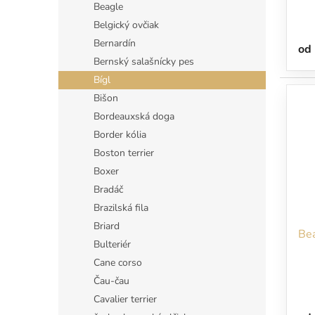
o
Beagle
v
Belgický ovčiak
Bernardín
od
Bernský salašnícky pes
Bígl
Bišon
Bordeauxská doga
Border kólia
Boston terrier
Boxer
Bradáč
Brazilská fila
Briard
Bea
Bulteriér
Cane corso
Čau-čau
Cavalier terrier