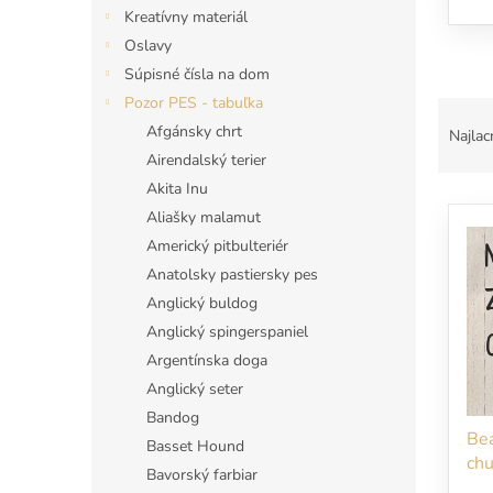
Kreatívny materiál
Oslavy
Súpisné čísla na dom
Pozor PES - tabuľka
R
a
Afgánsky chrt
Najlac
d
Airendalský terier
e
Akita Inu
V
n
Aliašky malamut
ý
i
Americký pitbulteriér
p
e
i
p
Anatolsky pastiersky pes
s
r
Anglický buldog
p
o
Anglický spingerspaniel
r
d
Argentínska doga
o
u
Anglický seter
d
k
Bandog
u
t
Bea
k
o
Basset Hound
chu
t
v
Bavorský farbiar