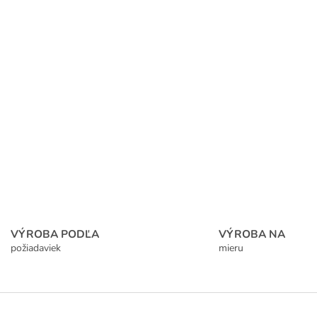
VÝROBA PODĽA
VÝROBA NA
požiadaviek
mieru