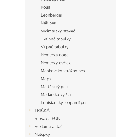
Kólia
Leonberger
Náš pes
Weimarsky stavač
- vtipné tabulky
Vtipné tabuľky
Nemecká doga
Nemecký ovčiak
Moskovský strážny pes
Mops
Maltézský psík
Maďarská vyižla
Louisianský leopardí pes
TRIČKÁ
Slovakia FUN
Reklama a tlač
Nálepky