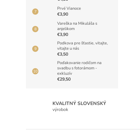
Prvé Vianoce
€3,90
Vareška na Mikuláša s
anjelikom
€3,90
Podkova pre šťastie, vitajte,
vitajte u nás
€3,50
Poďakovanie rodičom na
svadbu s fotorámom -
exkluzív
€29,50
KVALITNÝ SLOVENSKÝ
výrobok
Z
á