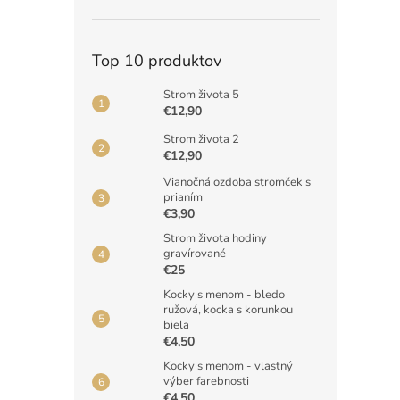
Top 10 produktov
Strom života 5
€12,90
Strom života 2
€12,90
Vianočná ozdoba stromček s
prianím
€3,90
Strom života hodiny
gravírované
€25
Kocky s menom - bledo
ružová, kocka s korunkou
biela
€4,50
Kocky s menom - vlastný
výber farebnosti
€4,50