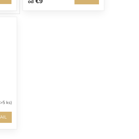
€9
od
(>5 ks)
AIL