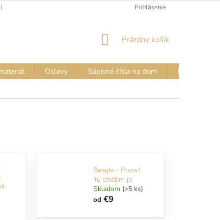
 FARIEB
VZORKOVNÍK FARIEB – NÁPISY NA TRIČKÁ
Prihlásenie
VZORKOVN
NÁKUPNÝ
Prázdny košík
KOŠÍK
materiál
Oslavy
Súpisné čísla na dom
Pozor PES - 
r
Beagle - Pozor!
e
Tu strážim ja
ok
Skladom
(>5 ks)
€9
od