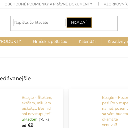
OBCHODNÉ PODMIENKY A PRÁVNE DOKUMENTY
VZORKOVNÍK
HĽADAŤ
PRODUKTY
Hrnček s potlačou
Kalendár
Kreatívny 
edávanejšie
Beagle - Štekám,
Beagle - Pozo
skáčem, milujem
pes! Po vstup
piškóty... Bez nich
na náš pozem
ani nevstupujte!!!
sa vám budem
Skladom
(>5 ks)
okamžite
€9
venovať!
od