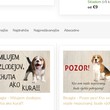
Skladom
(>5 k
€9
od
nejšie
Najdrahšie
Najpredávanejšie
Abecedne
gle - Milujem zlodejov,
Beagle - Pozor pes! Kto s
tia ako kura!!!
vojde nepozvaný, bude rýc
pohryzený!