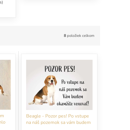
s)
8
položiek celkom
em
Beagle - Pozor pes! Po vstupe
hlo
na náš pozemok sa vám budem
okamžite venovať!