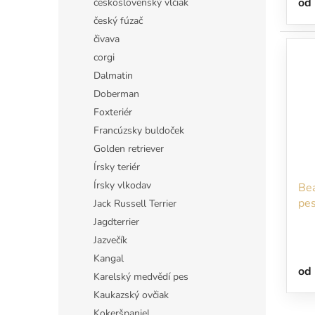
od
československý vlčiak
český fúzač
čivava
corgi
Dalmatin
Doberman
Foxteriér
Francúzsky buldoček
Golden retriever
Írsky teriér
Írsky vlkodav
Bea
pes
Jack Russell Terrier
svo
Jagdterrier
Jazvečík
Kangal
od
Karelský medvědí pes
Kaukazský ovčiak
Kokeršpaniel