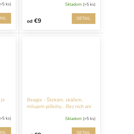
(>5 ks)
Skladom
(>5 ks)
AIL
DETAIL
€9
od
 ja
Beagle - Štekám, skáčem,
milujem piškóty... Bez nich ani
nevstupujte!!!
(>5 ks)
Skladom
(>5 ks)
AIL
DETAIL