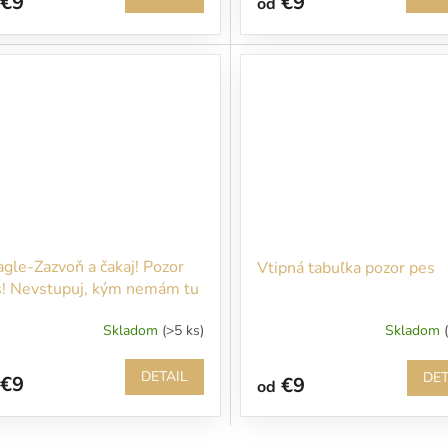
€9
€9
od
gle-Zazvoň a čakaj! Pozor
Vtipná tabuľka pozor pes
! Nevstupuj, kým nemám tu
jho pána!
Skladom
(>5 ks)
Skladom
DETAIL
DET
€9
€9
od