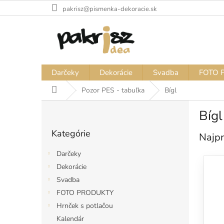
Prejsť
pakrisz@pismenka-dekoracie.sk
na
obsah
Darčeky
Dekorácie
Svadba
FOTO 
Domov
Pozor PES - tabuľka
Bígl
B
Bígl
o
Preskočiť
č
Kategórie
kategórie
Najpr
n
ý
Darčeky
p
Dekorácie
a
Svadba
n
e
FOTO PRODUKTY
l
Hrnček s potlačou
Kalendár