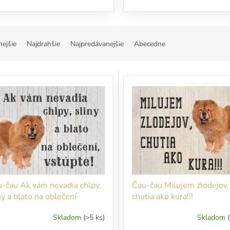
nejšie
Najdrahšie
Najpredávanejšie
Abecedne
-čau Ak vám nevadia chlpy,
Čau-čau Milujem zlodejov,
ny a blato na oblečení
chutia ako kura!!!
úpte!
Skladom
(>5 ks)
Skladom