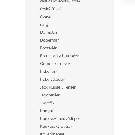
československý vlčiak
český fúzač
čivava
corgi
Dalmatin
Doberman
Foxteriér
Francúzsky buldoček
Golden retriever
Írsky teriér
Írsky vlkodav
Jack Russell Terrier
Jagdterrier
Jazvečík
Kangal
Karelský medvědí pes
Kaukazský ovčiak
Kokeršpaniel