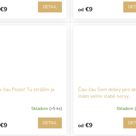
DETAIL
DET
€9
€9
od
-čau Pozor! Tu strážim ja
Čau-čau Som dobrý pes ak
mám veľmi slabé nervy...
Skladom
(>5 ks)
Skladom
DETAIL
DET
€9
€9
od