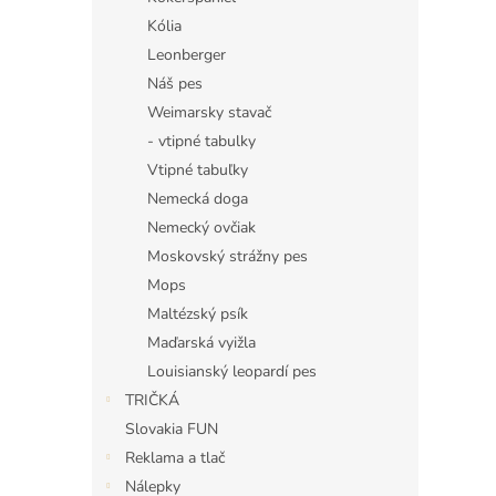
Kólia
Leonberger
Náš pes
Weimarsky stavač
- vtipné tabulky
Vtipné tabuľky
Nemecká doga
Nemecký ovčiak
Moskovský strážny pes
Mops
Maltézský psík
Maďarská vyižla
Louisianský leopardí pes
TRIČKÁ
Slovakia FUN
Reklama a tlač
Nálepky