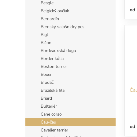
Beagle
od
Belgický ovčiak
Bernardín
Bernský salašnícky pes
Bígl
Bišon
Bordeauxská doga
Border kólia
Boston terrier
Boxer
Bradáč
Čau
Brazilská fila
Briard
Bulteriér
Cane corso
Čau-čau
od
Cavalier terrier