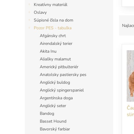
Kreatívny materiál
Oslavy
R
Súpisné čísla na dom
a
Najlac
Pozor PES - tabuľka
d
Afgánsky chrt
e
V
n
Airendalský terier
ý
i
Akita Inu
p
e
Aliašky malamut
i
p
Americký pitbulteriér
s
r
Anatolsky pastiersky pes
p
o
Anglický buldog
r
d
o
u
Anglický spingerspaniel
d
k
Argentínska doga
u
t
Anglický seter
Čau
k
o
Bandog
sli
t
v
vst
Basset Hound
o
v
Bavorský farbiar