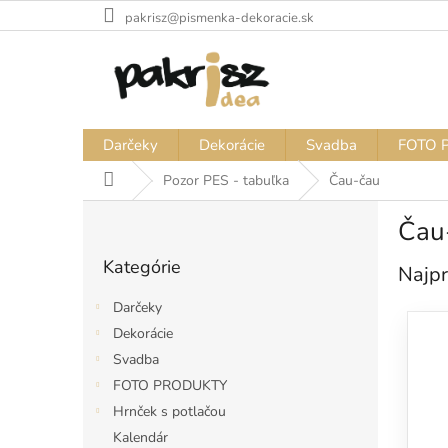
Prejsť
pakrisz@pismenka-dekoracie.sk
na
obsah
Darčeky
Dekorácie
Svadba
FOTO 
Domov
Pozor PES - tabuľka
Čau-čau
B
Čau
o
Preskočiť
č
Kategórie
kategórie
Najpr
n
ý
Darčeky
p
Dekorácie
a
Svadba
n
e
FOTO PRODUKTY
l
Hrnček s potlačou
Kalendár