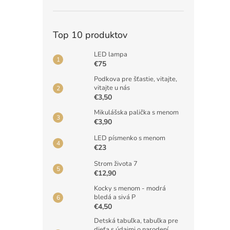
Top 10 produktov
LED lampa
€75
Podkova pre šťastie, vitajte,
vitajte u nás
€3,50
Mikulášska palička s menom
€3,90
LED písmenko s menom
€23
Strom života 7
€12,90
Kocky s menom - modrá
bledá a sivá P
€4,50
Detská tabuľka, tabuľka pre
dieťa s údajmi o narodení,