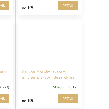
AIL
DETAIL
€9
od
urát
Čau-čau Štekám, skáčem,
milujem piškóty... Bez nich ani
nevstupujte!!!
(>5 ks)
Skladom
(>5 ks)
AIL
DETAIL
€9
od