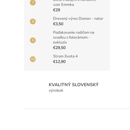
vzor Emmka
€29
Drevený výrez Domov - natur
€3,50
Poďakovanie rodičom na
svadbu s fotorámom -
exkluzív
€29,50
Strom života 4
€12,90
KVALITNÝ SLOVENSKÝ
výrobok
Z
á
p