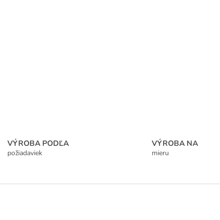
VÝROBA PODĽA
VÝROBA NA
požiadaviek
mieru