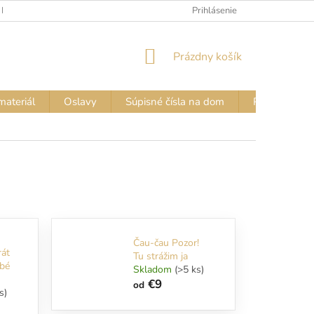
 FARIEB
VZORKOVNÍK FARIEB – NÁPISY NA TRIČKÁ
Prihlásenie
VZORKOVN
NÁKUPNÝ
Prázdny košík
KOŠÍK
materiál
Oslavy
Súpisné čísla na dom
Pozor PES - 
Čau-čau Pozor!
rát
Tu strážim ja
bé
Skladom
(>5 ks)
€9
od
s)