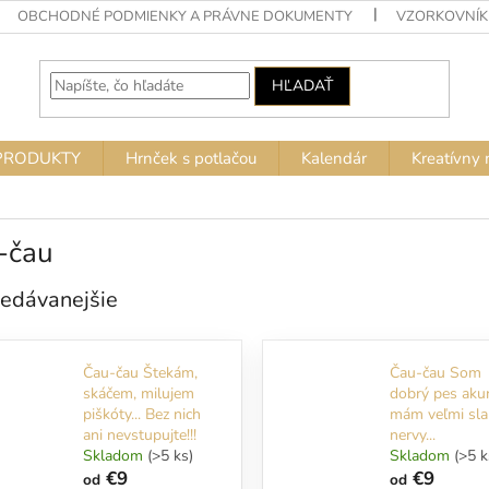
OBCHODNÉ PODMIENKY A PRÁVNE DOKUMENTY
VZORKOVNÍK
HĽADAŤ
PRODUKTY
Hrnček s potlačou
Kalendár
Kreatívny 
-čau
edávanejšie
Čau-čau Štekám,
Čau-čau Som
skáčem, milujem
dobrý pes aku
piškóty... Bez nich
mám veľmi sla
ani nevstupujte!!!
nervy...
Skladom
(>5 ks)
Skladom
(>5 k
€9
€9
od
od