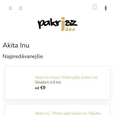
Prejsť
NÁKU
na
obsah
KOŠÍK
Akita Inu
Najpredávanejšie
Akita Inu Pozor! Trhám gače, kušem ric!
Skladom
(>5 ks)
€9
od
Akita Inu . Trhám gače kušem ric. Tabuľka