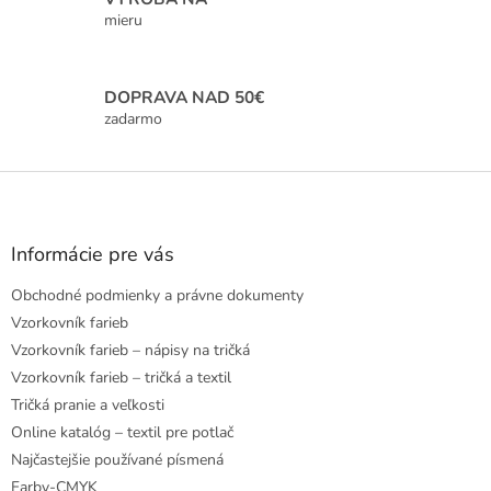
y
mieru
v
ý
p
i
DOPRAVA NAD 50€
s
zadarmo
u
Z
á
p
ä
Informácie pre vás
t
Obchodné podmienky a právne dokumenty
i
e
Vzorkovník farieb
Vzorkovník farieb – nápisy na tričká
Vzorkovník farieb – tričká a textil
Tričká pranie a veľkosti
Online katalóg – textil pre potlač
Najčastejšie používané písmená
Farby-CMYK