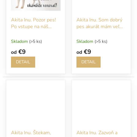
Akita Inu. Pozor pes!
Akita Inu. Som dobrý
Po vstupe na náš
pes akurát mám veľmi
pozemok sa Vám
slabé nervy...
budem okamžite
Skladom
(>5 ks)
Skladom
(>5 ks)
venovať!
€9
€9
od
od
DETAIL
DETAIL
Akita Inu. Štekam,
Akita Inu. Zazvoň a