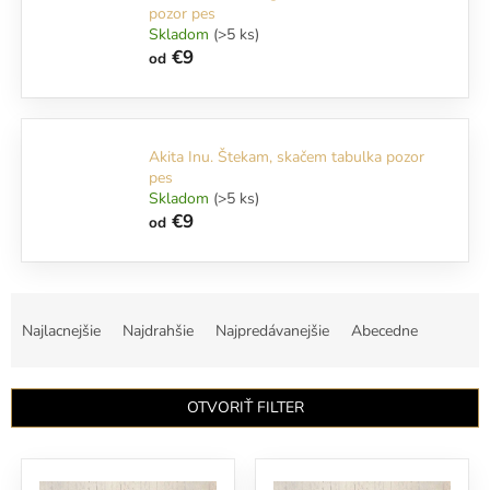
pozor pes
Skladom
(>5 ks)
€9
od
Akita Inu. Štekam, skačem tabulka pozor
pes
Skladom
(>5 ks)
€9
od
R
a
Najlacnejšie
Najdrahšie
Najpredávanejšie
Abecedne
d
e
n
OTVORIŤ FILTER
i
e
V
p
ý