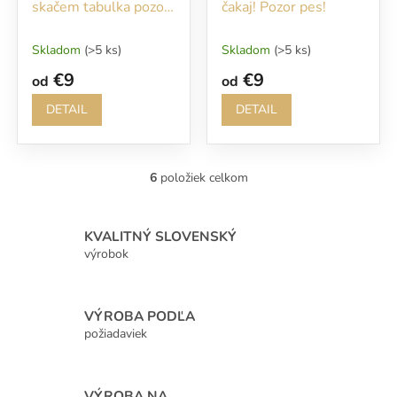
skačem tabulka pozor
čakaj! Pozor pes!
pes
Skladom
(>5 ks)
Skladom
(>5 ks)
€9
€9
od
od
DETAIL
DETAIL
6
položiek celkom
O
v
l
á
KVALITNÝ SLOVENSKÝ
d
výrobok
a
c
i
VÝROBA PODĽA
e
p
požiadaviek
r
v
k
VÝROBA NA