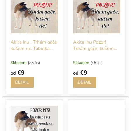
r
p
o
i
d
s
u
p
k
r
t
o
o
Akita Inu . Trhám gače
Akita Inu Pozor!
d
v
kušem ric. Tabuľka
Trhám gače, kušem
u
pozor pes
ric!
k
t
Skladom
(>5 ks)
Skladom
(>5 ks)
o
€9
€9
od
od
v
DETAIL
DETAIL