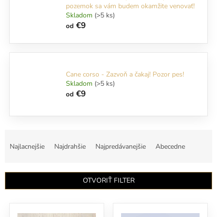
pozemok sa vám budem okamžite venovať!
Skladom
(>5 ks)
€9
od
Cane corso - Zazvoň a čakaj! Pozor pes!
Skladom
(>5 ks)
€9
od
R
a
Najlacnejšie
Najdrahšie
Najpredávanejšie
Abecedne
d
e
n
OTVORIŤ FILTER
i
e
V
p
ý