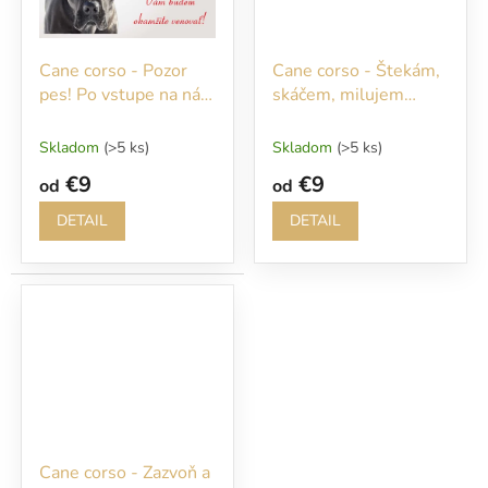
Cane corso - Pozor
Cane corso - Štekám,
pes! Po vstupe na náš
skáčem, milujem
pozemok sa vám
piškóty... Bez nich ani
budem okamžite
nevstupujte!!!
Skladom
(>5 ks)
Skladom
(>5 ks)
venovať!
€9
€9
od
od
DETAIL
DETAIL
Cane corso - Zazvoň a