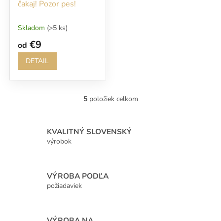
čakaj! Pozor pes!
Skladom
(>5 ks)
€9
od
DETAIL
5
položiek celkom
O
v
l
á
KVALITNÝ SLOVENSKÝ
d
výrobok
a
c
i
VÝROBA PODĽA
e
p
požiadaviek
r
v
k
VÝROBA NA