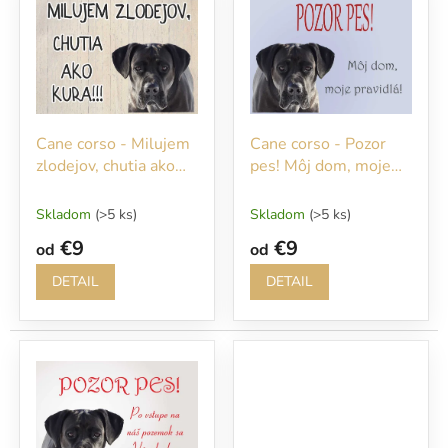
r
p
o
i
d
s
u
p
k
r
t
o
o
Cane corso - Milujem
Cane corso - Pozor
d
v
zlodejov, chutia ako
pes! Môj dom, moje
u
kura!!!
pravidlá!
k
t
Skladom
(>5 ks)
Skladom
(>5 ks)
o
€9
€9
od
od
v
DETAIL
DETAIL