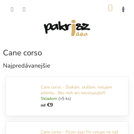
Prejsť
NÁKU
na
obsah
KOŠÍK
Cane corso
Najpredávanejšie
Cane corso - Štekám, skáčem, milujem
piškóty... Bez nich ani nevstupujte!!!
Skladom
(>5 ks)
€9
od
Cane corso - Pozor pes! Po vstupe na náš