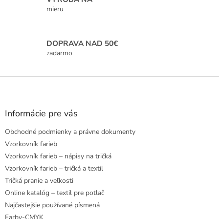
y
mieru
v
ý
p
i
DOPRAVA NAD 50€
s
zadarmo
u
Z
á
p
ä
Informácie pre vás
t
Obchodné podmienky a právne dokumenty
i
e
Vzorkovník farieb
Vzorkovník farieb – nápisy na tričká
Vzorkovník farieb – tričká a textil
Tričká pranie a veľkosti
Online katalóg – textil pre potlač
Najčastejšie používané písmená
Farby-CMYK