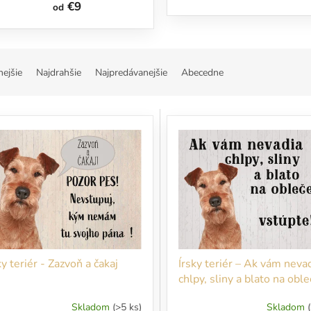
€9
od
nejšie
Najdrahšie
Najpredávanejšie
Abecedne
ky teriér - Zazvoň a čakaj
Írsky teriér – Ak vám neva
chlpy, sliny a blato na oble
vstúpte!
Skladom
(>5 ks)
Skladom