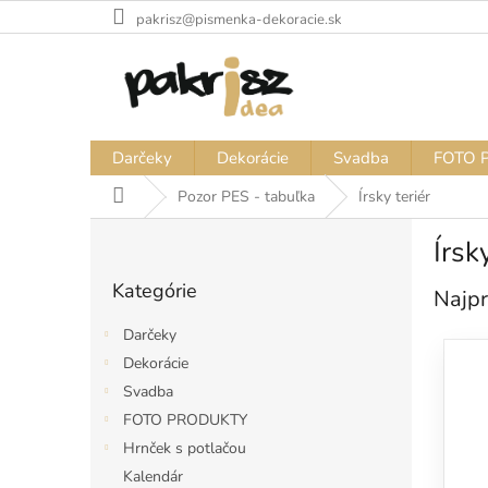
Prejsť
pakrisz@pismenka-dekoracie.sk
na
obsah
Darčeky
Dekorácie
Svadba
FOTO 
Domov
Pozor PES - tabuľka
Írsky teriér
B
Írsk
o
Preskočiť
č
Kategórie
kategórie
Najpr
n
ý
Darčeky
p
Dekorácie
a
Svadba
n
e
FOTO PRODUKTY
l
Hrnček s potlačou
Kalendár