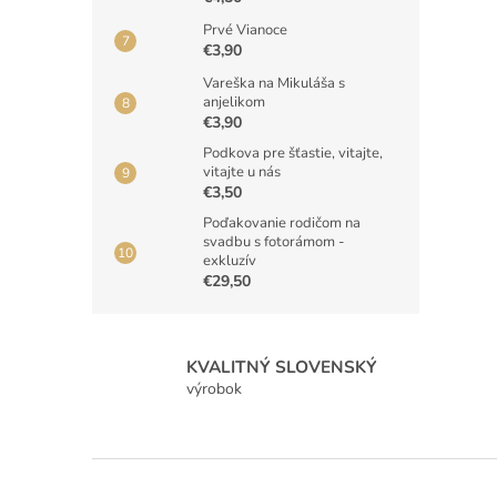
Prvé Vianoce
€3,90
Vareška na Mikuláša s
anjelikom
€3,90
Podkova pre šťastie, vitajte,
vitajte u nás
€3,50
Poďakovanie rodičom na
svadbu s fotorámom -
exkluzív
€29,50
KVALITNÝ SLOVENSKÝ
výrobok
Z
á