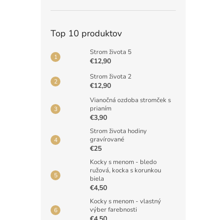
Top 10 produktov
Strom života 5
€12,90
Strom života 2
€12,90
Vianočná ozdoba stromček s
prianím
€3,90
Strom života hodiny
gravírované
€25
Kocky s menom - bledo
ružová, kocka s korunkou
biela
€4,50
Kocky s menom - vlastný
výber farebnosti
€4,50