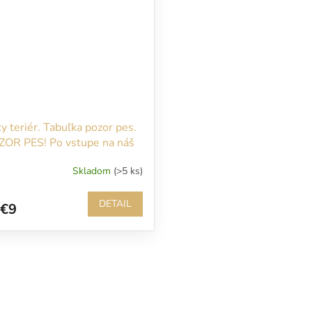
ky teriér. Tabuľka pozor pes.
ZOR PES! Po vstupe na náš
zemok sa Vám budem
Skladom
(>5 ks)
mžite venovať!
DETAIL
€9
O
v
l
á
d