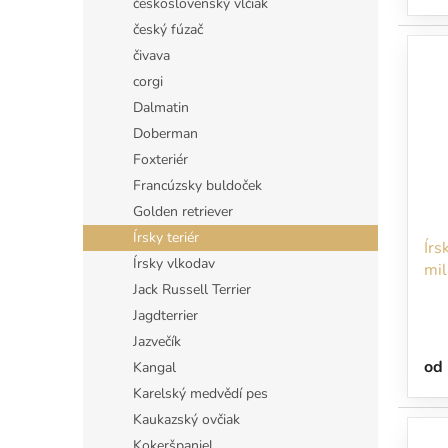
československý vlčiak
český fúzač
čivava
corgi
Dalmatin
Doberman
Foxteriér
Francúzsky buldoček
Golden retriever
Írsky teriér
Írs
Írsky vlkodav
mil
Jack Russell Terrier
nev
Jagdterrier
Jazvečík
od
Kangal
Karelský medvědí pes
Kaukazský ovčiak
Kokeršpaniel