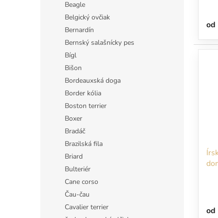
v
Beagle
Belgický ovčiak
od
Bernardín
Bernský salašnícky pes
Bígl
Bišon
Bordeauxská doga
Border kólia
Boston terrier
Boxer
Bradáč
Brazilská fila
Írs
Briard
dom
Bulteriér
Cane corso
Čau-čau
Cavalier terrier
od