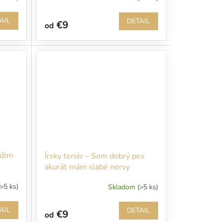
AIL
DETAIL
€9
od
ážim
Írsky teriér – Som dobrý pes
akurát mám slabé nervy
(>5 ks)
Skladom
(>5 ks)
AIL
DETAIL
€9
od