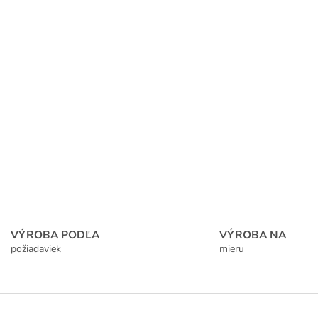
VÝROBA PODĽA
VÝROBA NA
požiadaviek
mieru