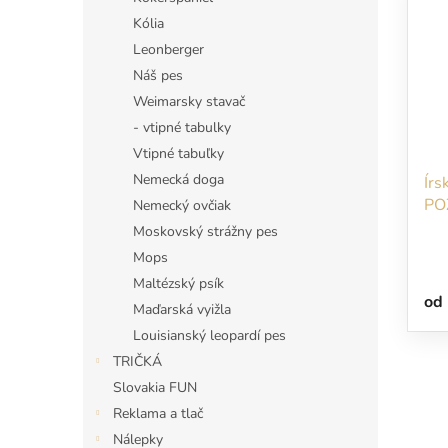
Kólia
Leonberger
Náš pes
Weimarsky stavač
- vtipné tabulky
Vtipné tabuľky
Nemecká doga
Írs
PO
Nemecký ovčiak
po
Moskovský strážny pes
oka
Mops
Maltézský psík
od
Maďarská vyižla
Louisianský leopardí pes
TRIČKÁ
Slovakia FUN
Reklama a tlač
Nálepky