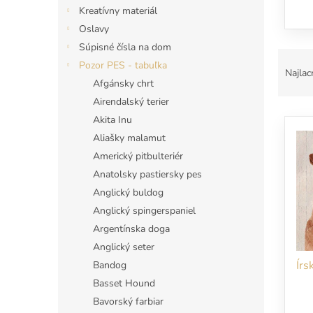
Kreatívny materiál
Oslavy
Súpisné čísla na dom
R
Pozor PES - tabuľka
a
Najlac
Afgánsky chrt
d
e
Airendalský terier
V
n
Akita Inu
ý
i
Aliašky malamut
p
e
Americký pitbulteriér
i
p
Anatolsky pastiersky pes
s
r
p
o
Anglický buldog
r
d
Anglický spingerspaniel
o
u
Argentínska doga
d
k
Anglický seter
u
t
Írs
Bandog
k
o
t
Basset Hound
v
o
Bavorský farbiar