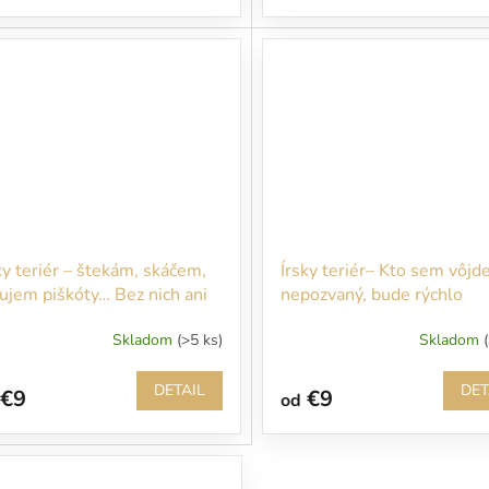
ky teriér – štekám, skáčem,
Írsky teriér– Kto sem vôjd
ujem piškóty… Bez nich ani
nepozvaný, bude rýchlo
stupujte!!!
pohryzený
Skladom
(>5 ks)
Skladom
DETAIL
DET
€9
€9
od