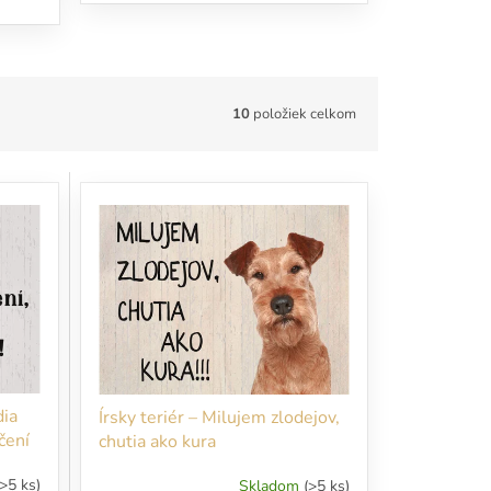
10
položiek celkom
dia
Írsky teriér – Milujem zlodejov,
čení
chutia ako kura
(>5 ks)
Skladom
(>5 ks)