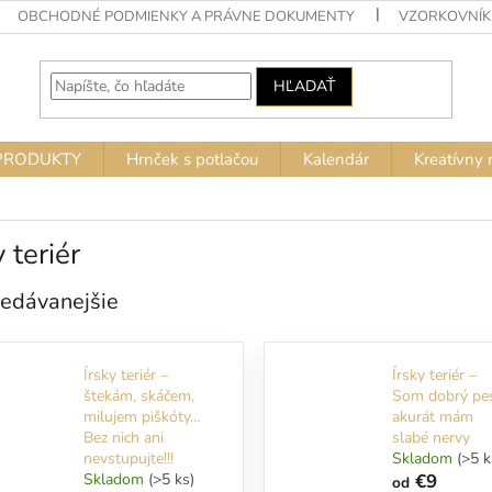
OBCHODNÉ PODMIENKY A PRÁVNE DOKUMENTY
VZORKOVNÍK
HĽADAŤ
PRODUKTY
Hrnček s potlačou
Kalendár
Kreatívny 
y teriér
edávanejšie
Írsky teriér –
Írsky teriér –
štekám, skáčem,
Som dobrý pe
milujem piškóty…
akurát mám
Bez nich ani
slabé nervy
nevstupujte!!!
Skladom
(>5 k
Skladom
(>5 ks)
€9
od