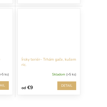
e
Írsky teriér– Trhám gače, kušem
ric.
(>5 ks)
Skladom
(>5 ks)
AIL
DETAIL
€9
od