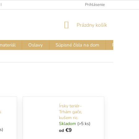
 FARIEB
VZORKOVNÍK FARIEB – NÁPISY NA TRIČKÁ
Prihlásenie
VZORKOVN
NÁKUPNÝ
Prázdny košík
KOŠÍK
materiál
Oslavy
Súpisné čísla na dom
Pozor PES - 
Írsky teriér–
s
Trhám gače,
kušem ric.
Skladom
(>5 ks)
s)
€9
od