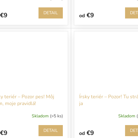
DETAIL
DET
€9
€9
od
ky teriér – Pozor pes! Môj
Írsky teriér – Pozor! Tu str
, moje pravidlá!
ja
Skladom
(>5 ks)
Skladom
DETAIL
DET
€9
€9
od