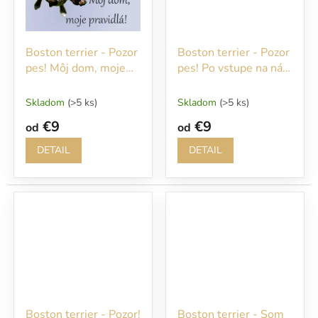
Boston terrier - Pozor
Boston terrier - Pozor
pes! Môj dom, moje
pes! Po vstupe na náš
pravidlá!
pozemok sa vám
budem okamžite
Skladom
(>5 ks)
Skladom
(>5 ks)
venovať!
€9
€9
od
od
DETAIL
DETAIL
Boston terrier - Pozor!
Boston terrier - Som