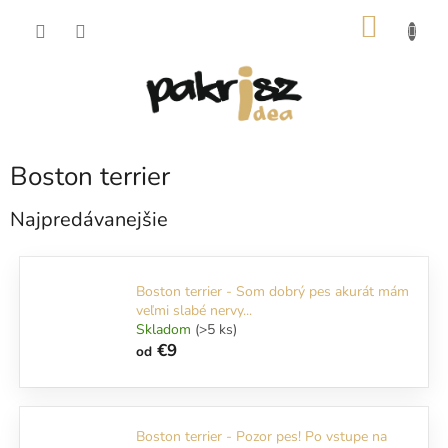
Prejsť
NÁKU
na
obsah
KOŠÍK
Boston terrier
Najpredávanejšie
Boston terrier - Som dobrý pes akurát mám
veľmi slabé nervy...
Skladom
(>5 ks)
€9
od
Boston terrier - Pozor pes! Po vstupe na