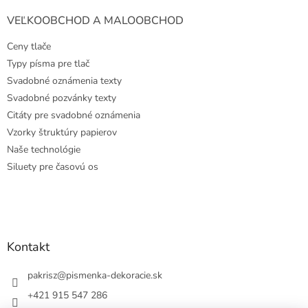
VEĽKOOBCHOD A MALOOBCHOD
Ceny tlače
Typy písma pre tlač
Svadobné oznámenia texty
Svadobné pozvánky texty
Citáty pre svadobné oznámenia
Vzorky štruktúry papierov
Naše technológie
Siluety pre časovú os
Kontakt
pakrisz
@
pismenka-dekoracie.sk
+421 915 547 286