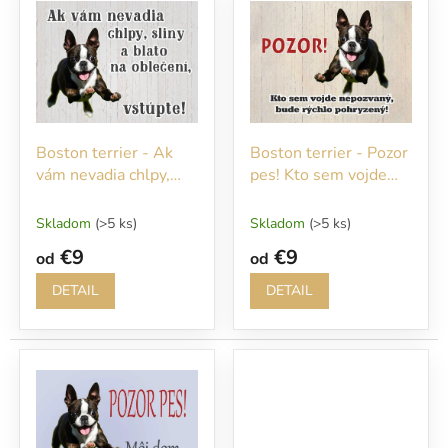
ý
r
p
o
i
d
s
u
p
k
r
t
o
o
Boston terrier - Ak
Boston terrier - Pozor
d
v
vám nevadia chlpy,
pes! Kto sem vojde
u
sliny a blato na
nepozvaný, bude
k
oblečení vstúpte!
rýchlo pohryzený!
t
Skladom
(>5 ks)
Skladom
(>5 ks)
o
€9
€9
od
od
v
DETAIL
DETAIL