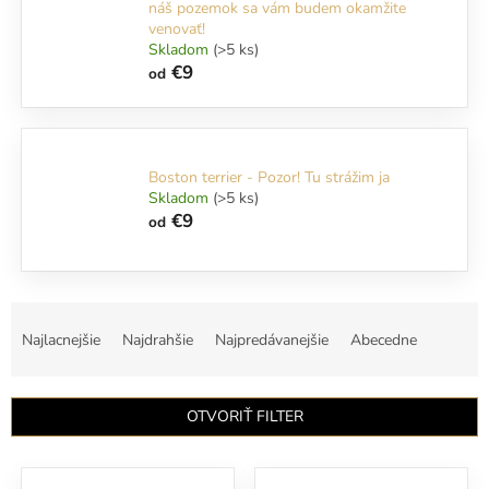
náš pozemok sa vám budem okamžite
venovať!
Skladom
(>5 ks)
€9
od
Boston terrier - Pozor! Tu strážim ja
Skladom
(>5 ks)
€9
od
R
a
Najlacnejšie
Najdrahšie
Najpredávanejšie
Abecedne
d
e
n
OTVORIŤ FILTER
i
e
V
p