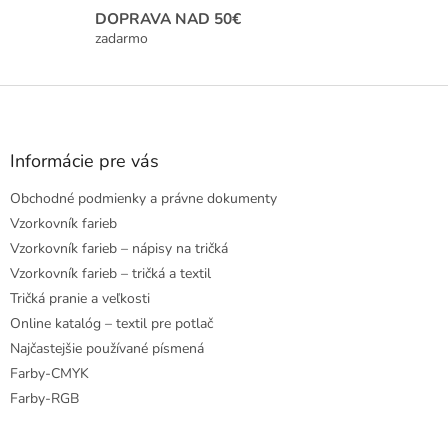
i
DOPRAVA NAD 50€
s
zadarmo
u
Z
á
p
ä
Informácie pre vás
t
Obchodné podmienky a právne dokumenty
i
e
Vzorkovník farieb
Vzorkovník farieb – nápisy na tričká
Vzorkovník farieb – tričká a textil
Tričká pranie a veľkosti
Online katalóg – textil pre potlač
Najčastejšie používané písmená
Farby-CMYK
Farby-RGB