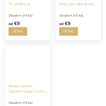
Tu strážim ja
dobrý pes akurát mám
veľmi slabé nervy...
Skladom
(>5 ks)
Skladom
(>5 ks)
€9
€9
od
od
DETAIL
DETAIL
Boston terrier -
Zazvoň a čakaj! Pozor
pes! Nevstupuj, kým
nemám tu svojho
Skladom
(>5 ks)