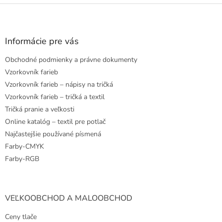
Z
á
p
ä
Informácie pre vás
t
Obchodné podmienky a právne dokumenty
i
e
Vzorkovník farieb
Vzorkovník farieb – nápisy na tričká
Vzorkovník farieb – tričká a textil
Tričká pranie a veľkosti
Online katalóg – textil pre potlač
Najčastejšie používané písmená
Farby-CMYK
Farby-RGB
VEĽKOOBCHOD A MALOOBCHOD
Ceny tlače