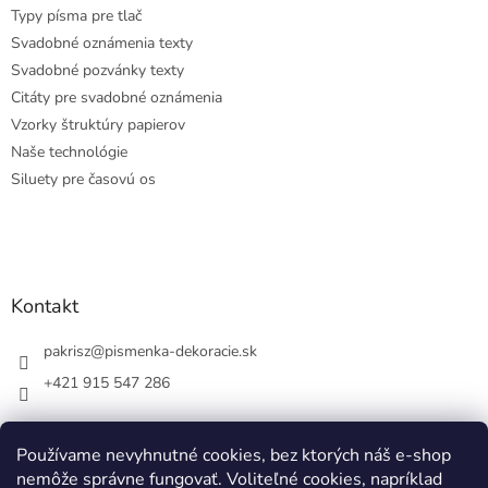
Typy písma pre tlač
Svadobné oznámenia texty
Svadobné pozvánky texty
Citáty pre svadobné oznámenia
Vzorky štruktúry papierov
Naše technológie
Siluety pre časovú os
Kontakt
pakrisz
@
pismenka-dekoracie.sk
+421 915 547 286
Používame nevyhnutné cookies, bez ktorých náš e-shop
nemôže správne fungovať. Voliteľné cookies, napríklad