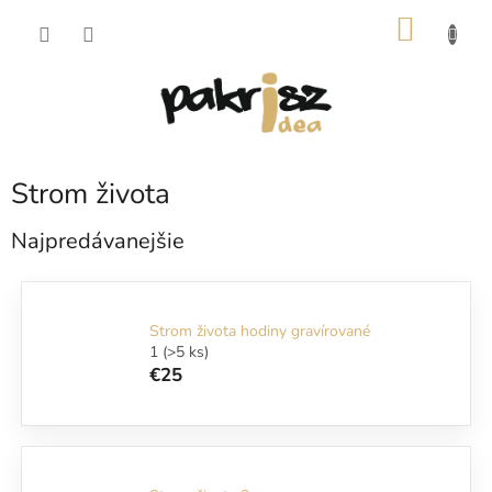
Prejsť
NÁKU
na
obsah
KOŠÍK
Strom života
Najpredávanejšie
Strom života hodiny gravírované
1
(>5 ks)
€25