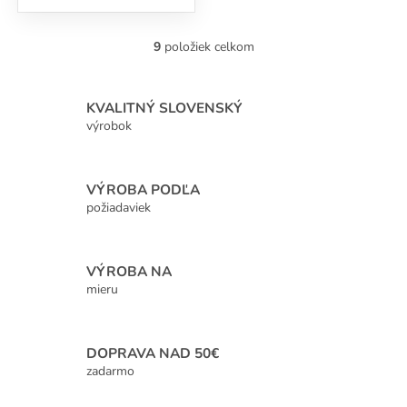
9
položiek celkom
O
v
l
á
KVALITNÝ SLOVENSKÝ
d
výrobok
a
c
i
VÝROBA PODĽA
e
p
požiadaviek
r
v
k
VÝROBA NA
y
mieru
v
ý
p
i
DOPRAVA NAD 50€
s
zadarmo
u