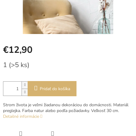
€12,90
Jednotková
1
(>5 ks)
cena:
Pridať do košíka
Strom života je veľmi žiadanou dekoráciou do domácnosti. Materiál
preglejka. Farba natur alebo podľa požiadavky. Veľkosť 30 cm.
Detailné informácie