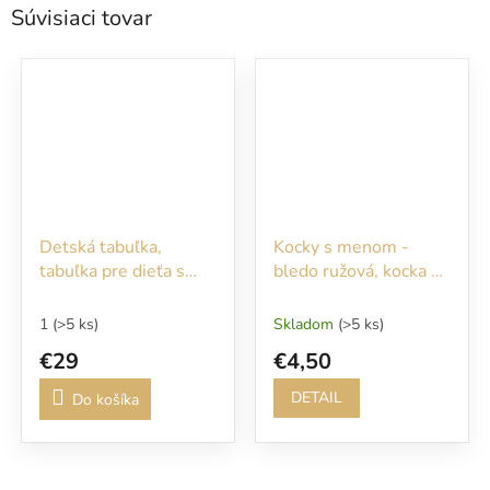
Súvisiaci tovar
Detská tabuľka,
Kocky s menom -
tabuľka pre dieťa s
bledo ružová, kocka s
údajmi o narodení,
korunkou biela
vzor Emmka
1
(>5 ks)
Skladom
(>5 ks)
€29
€4,50
DETAIL
Do košíka