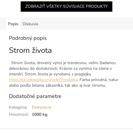
ZOBRAZIŤ VŠETKY SÚVISIACE PRODUKTY
Popis
Diskusia
Podrobný popis
Strom života
Strom života, drevený výrez je trendovou, veľmi žiadanou
dekoráciou do domácnosti. Krásne sa vyníma na stene v
interiéri. Strom života je vyrobený z preglejky
https://sk.wikipedia.org/wiki/Preglejka
. Farba prírodná, natur
alebo podľa želania zákazníka, tak ako aj tvar stromu.
Dodatočné parametre
Kategória
:
Dekorácie
Hmotnosť
:
1000 kg
Z