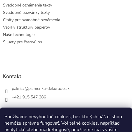
Svadobné oznámenia texty
Svadobné pozvánky texty
Citáty pre svadobné oznámenia
Vzorky štruktúry papierov
Naše technológie
Siluety pre časovú os
Kontakt
pakrisz
@
pismenka-dekoracie.sk
+421 915 547 286
Používame nevyhnutné cookies, bez ktorých náš e-shop
nemôže správne fungovať. Voliteľné cookies, napríklad
Facebook
analytické alebo marketingové, použijeme iba s vaším