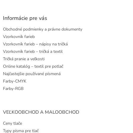
á
p
ä
Informácie pre vás
t
Obchodné podmienky a právne dokumenty
i
e
Vzorkovník farieb
Vzorkovník farieb – nápisy na tričká
Vzorkovník farieb – tričká a textil
Tričká pranie a veľkosti
Online katalóg – textil pre potlač
Najčastejšie používané písmená
Farby-CMYK
Farby-RGB
VEĽKOOBCHOD A MALOOBCHOD
Ceny tlače
Typy písma pre tlač