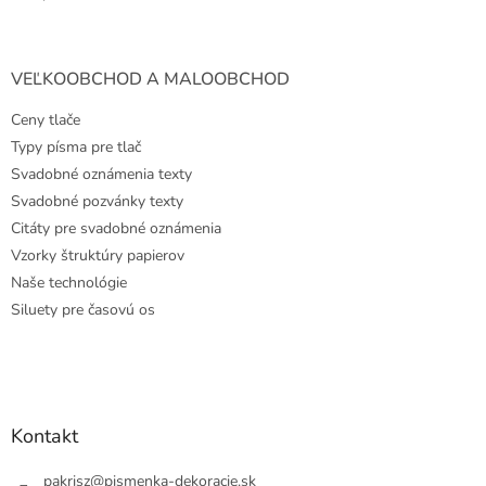
VEĽKOOBCHOD A MALOOBCHOD
Ceny tlače
Typy písma pre tlač
Svadobné oznámenia texty
Svadobné pozvánky texty
Citáty pre svadobné oznámenia
Vzorky štruktúry papierov
Naše technológie
Siluety pre časovú os
Kontakt
pakrisz
@
pismenka-dekoracie.sk