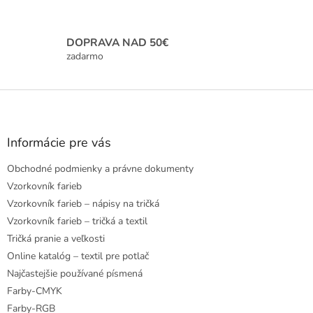
i
s
u
DOPRAVA NAD 50€
zadarmo
Z
á
p
ä
Informácie pre vás
t
Obchodné podmienky a právne dokumenty
i
e
Vzorkovník farieb
Vzorkovník farieb – nápisy na tričká
Vzorkovník farieb – tričká a textil
Tričká pranie a veľkosti
Online katalóg – textil pre potlač
Najčastejšie používané písmená
Farby-CMYK
Farby-RGB