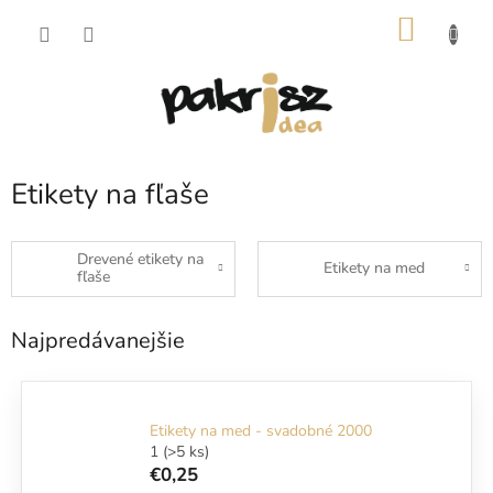
Prejsť
NÁKU
na
obsah
KOŠÍK
Etikety na fľaše
Drevené etikety na
Etikety na med
fľaše
Najpredávanejšie
Etikety na med - svadobné 2000
1
(>5 ks)
€0,25