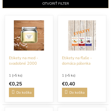
n
OTVORIŤ FILTER
i
e
V
p
ý
r
p
o
i
d
s
u
p
k
r
t
o
o
Etikety na med -
Etikety na fľaše -
d
v
svadobné 2000
domáca pálenka
u
k
t
1
(>5 ks)
1
(>5 ks)
o
€0,25
€0,40
v
Do košíka
Do košíka