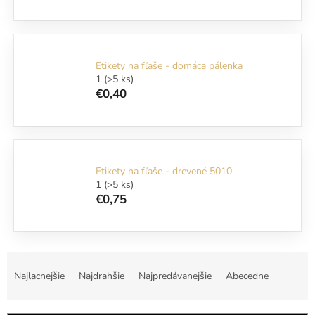
Etikety na fľaše - domáca pálenka
1
(>5 ks)
€0,40
Etikety na fľaše - drevené 5010
1
(>5 ks)
€0,75
R
a
Najlacnejšie
Najdrahšie
Najpredávanejšie
Abecedne
d
e