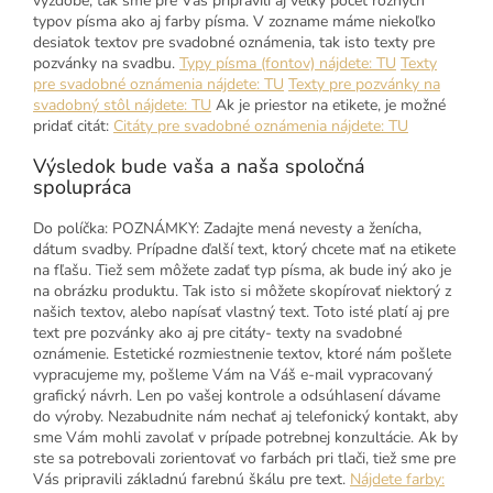
výzdobe, tak sme pre Vás pripravili aj veľký počet rôznych
typov písma ako aj farby písma. V zozname máme niekoľko
desiatok textov pre svadobné oznámenia, tak isto texty pre
pozvánky na svadbu.
Typy písma (fontov) nájdete: TU
Texty
pre svadobné oznámenia nájdete: TU
Texty pre pozvánky na
svadobný stôl nájdete: TU
Ak je priestor na etikete, je možné
pridať citát:
Citáty pre svadobné oznámenia nájdete: TU
Výsledok bude vaša a naša spoločná
spolupráca
Do políčka: POZNÁMKY: Zadajte mená nevesty a ženícha,
dátum svadby. Prípadne ďalší text, ktorý chcete mať na etikete
na fľašu. Tiež sem môžete zadať typ písma, ak bude iný ako je
na obrázku produktu. Tak isto si môžete skopírovať niektorý z
našich textov, alebo napísať vlastný text. Toto isté platí aj pre
text pre pozvánky ako aj pre citáty- texty na svadobné
oznámenie. Estetické rozmiestnenie textov, ktoré nám pošlete
vypracujeme my, pošleme Vám na Váš e-mail vypracovaný
grafický návrh. Len po vašej kontrole a odsúhlasení dávame
do výroby. Nezabudnite nám nechať aj telefonický kontakt, aby
sme Vám mohli zavolať v prípade potrebnej konzultácie. Ak by
ste sa potrebovali zorientovať vo farbách pri tlači, tiež sme pre
Vás pripravili základnú farebnú škálu pre text.
Nájdete farby: