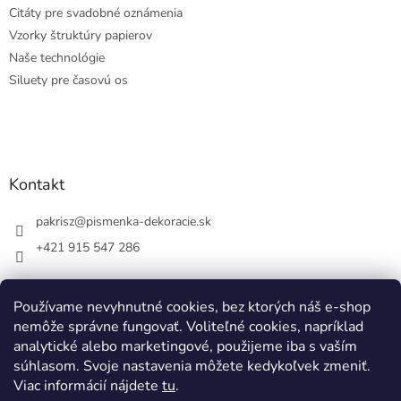
Citáty pre svadobné oznámenia
Vzorky štruktúry papierov
Naše technológie
Siluety pre časovú os
Kontakt
pakrisz
@
pismenka-dekoracie.sk
+421 915 547 286
Používame nevyhnutné cookies, bez ktorých náš e-shop
nemôže správne fungovať. Voliteľné cookies, napríklad
Facebook
analytické alebo marketingové, použijeme iba s vaším
súhlasom. Svoje nastavenia môžete kedykoľvek zmeniť.
Viac informácií nájdete
tu
.