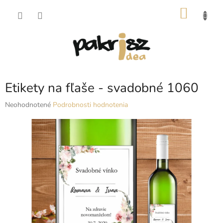
Prejsť
NÁKU
na
obsah
KOŠÍK
Etikety na fľaše - svadobné 1060
Priemerné
Neohodnotené
Podrobnosti hodnotenia
hodnotenie
produktu
je
0,0
z
5
hviezdičiek.