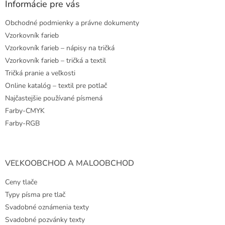
ä
Informácie pre vás
t
Obchodné podmienky a právne dokumenty
i
e
Vzorkovník farieb
Vzorkovník farieb – nápisy na tričká
Vzorkovník farieb – tričká a textil
Tričká pranie a veľkosti
Online katalóg – textil pre potlač
Najčastejšie používané písmená
Farby-CMYK
Farby-RGB
VEĽKOOBCHOD A MALOOBCHOD
Ceny tlače
Typy písma pre tlač
Svadobné oznámenia texty
Svadobné pozvánky texty