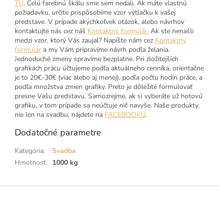
TU
. Celú farebnú škálu sme sem nedali. Ak máte vlastnú
požiadavku, určite prispôsobíme vzor výtlačku k vašej
predstave. V prípade akýchkoľvek otázok, alebo návrhov
kontaktujte nás cez náš
Kontaktný formulár.
Ak ste nenašli
medzi vzor, ktorý Vás zaujal? Napíšte nám cez
Kontaktný
formulár
a my Vám pripravíme návrh podľa želania.
Jednoduché zmeny spravíme bezplatne. Pri zložitejších
grafikách prácu účtujeme podľa aktuálneho cenníka, orientačne
je to 20€-30€ (viac alebo aj menej), podľa počtu hodín práce, a
podľa množstva zmien grafiky. Preto je dôležité formulovať
presne Vašu predstavu. Samozrejme, ak si vyberáte už hotovú
grafiku, v tom prípade sa neúčtuje nič navyše. Naše produkty,
nie len na svadbu, nájdete na
FACEBOOKU
.
Dodatočné parametre
Kategória
:
Svadba
Hmotnosť
:
1000 kg
Z
á
p