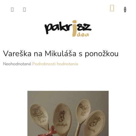
Prejsť
NÁKU
na
obsah
KOŠÍK
Vareška na Mikuláša s ponožkou
Priemerné
Neohodnotené
Podrobnosti hodnotenia
hodnotenie
produktu
je
0,0
z
5
hviezdičiek.