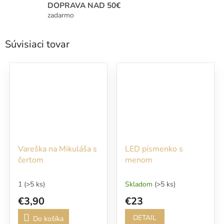
DOPRAVA NAD 50€
zadarmo
Súvisiaci tovar
Vareška na Mikuláša s
LED písmenko s
čertom
menom
1
(>5 ks)
Skladom
(>5 ks)
€3,90
€23
DETAIL
Do košíka