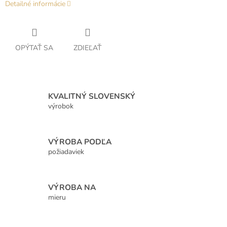
Detailné informácie
OPÝTAŤ SA
ZDIEĽAŤ
KVALITNÝ SLOVENSKÝ
výrobok
VÝROBA PODĽA
požiadaviek
VÝROBA NA
mieru