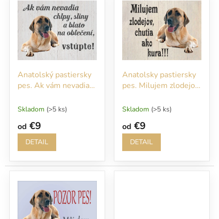
ý
r
p
o
i
d
s
u
p
k
r
t
o
o
Anatolský pastiersky
Anatolsky pastiersky
d
v
pes. Ak vám nevadia
pes. Milujem zlodejov,
u
chlpy, sliny a blato na
chutia ako kura!!!!
k
oblečení vstúpte!
t
Skladom
(>5 ks)
Skladom
(>5 ks)
o
€9
€9
od
od
v
DETAIL
DETAIL