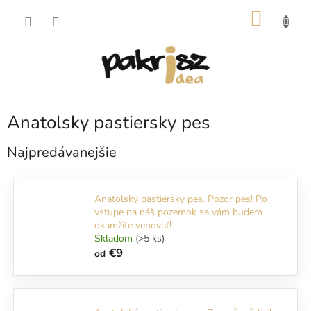
Prejsť
NÁKU
na
obsah
KOŠÍK
Anatolsky pastiersky pes
Najpredávanejšie
Anatolsky pastiersky pes. Pozor pes! Po
vstupe na náš pozemok sa vám budem
okamžite venovať!
Skladom
(>5 ks)
€9
od