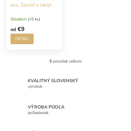
pes. Zazvoň a čakaj!
Pozor pes!
Skladom
(>5 ks)
€9
od
DETAIL
5
položiek celkom
O
v
l
á
KVALITNÝ SLOVENSKÝ
d
výrobok
a
c
i
VÝROBA PODĽA
e
p
požiadaviek
r
v
k