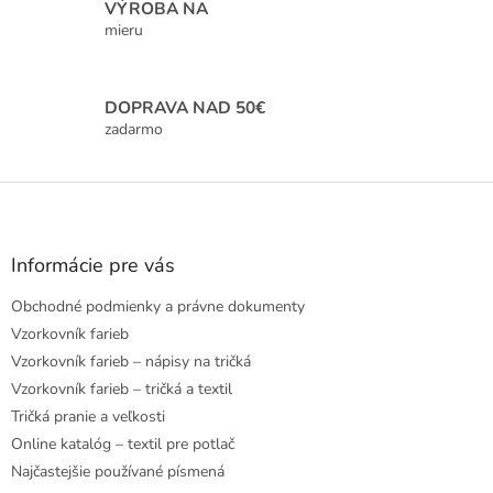
VÝROBA NA
y
mieru
v
ý
p
i
DOPRAVA NAD 50€
s
zadarmo
u
Z
á
p
ä
Informácie pre vás
t
Obchodné podmienky a právne dokumenty
i
e
Vzorkovník farieb
Vzorkovník farieb – nápisy na tričká
Vzorkovník farieb – tričká a textil
Tričká pranie a veľkosti
Online katalóg – textil pre potlač
Najčastejšie používané písmená