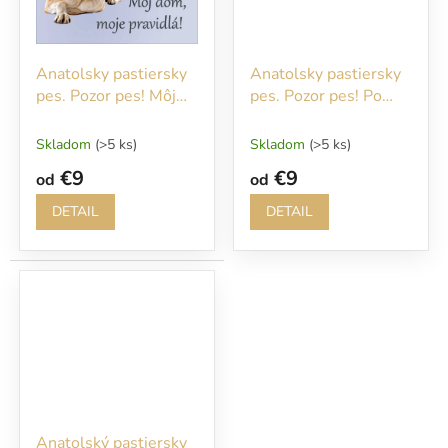
Anatolsky pastiersky
Anatolsky pastiersky
pes. Pozor pes! Môj
pes. Pozor pes! Po
dom, moje pravidlá!
vstupe na náš
pozemok sa vám
Skladom
(>5 ks)
Skladom
(>5 ks)
budem okamžite
€9
€9
od
od
venovať!
DETAIL
DETAIL
Anatolský pastiersky