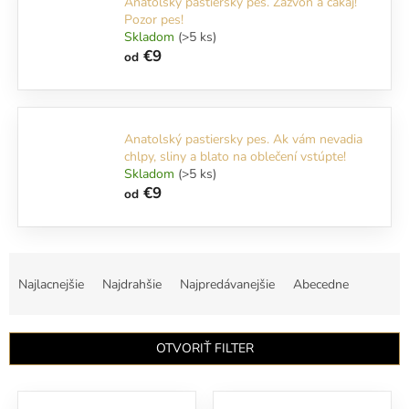
Anatolský pastiersky pes. Zazvoň a čakaj!
Pozor pes!
Skladom
(>5 ks)
€9
od
Anatolský pastiersky pes. Ak vám nevadia
chlpy, sliny a blato na oblečení vstúpte!
Skladom
(>5 ks)
€9
od
R
a
Najlacnejšie
Najdrahšie
Najpredávanejšie
Abecedne
d
e
n
OTVORIŤ FILTER
i
e
V
p