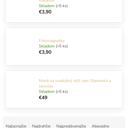
macíkom
Skladom
(>5 ks)
€3,90
Fotomagnetky
Skladom
(>5 ks)
€3,90
Mená na svadobný stôl vzor Slavomíra a
Jaroslav
Skladom
(>5 ks)
€49
R
a
Najlacnejšie
Najdrahšie
Najpredávanejšie
Abecedne