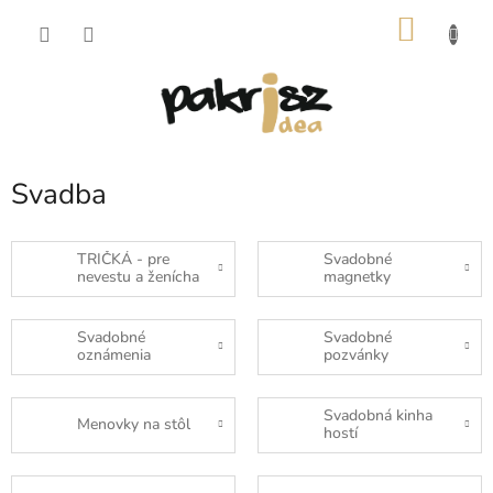
Prejsť
NÁKU
na
obsah
KOŠÍK
Svadba
TRIČKÁ - pre
Svadobné
nevestu a ženícha
magnetky
Svadobné
Svadobné
oznámenia
pozvánky
Svadobná kinha
Menovky na stôl
hostí