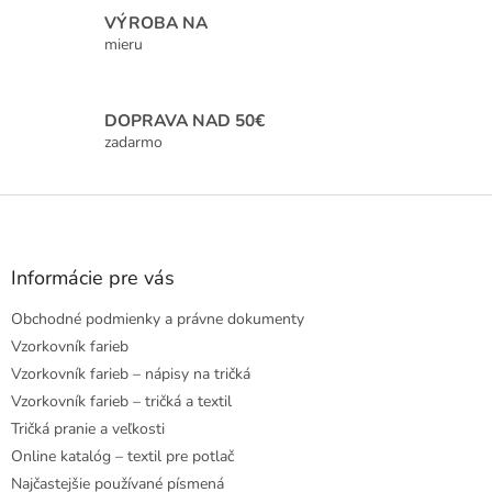
ý
VÝROBA NA
p
mieru
i
s
u
DOPRAVA NAD 50€
zadarmo
Z
á
p
ä
Informácie pre vás
t
Obchodné podmienky a právne dokumenty
i
e
Vzorkovník farieb
Vzorkovník farieb – nápisy na tričká
Vzorkovník farieb – tričká a textil
Tričká pranie a veľkosti
Online katalóg – textil pre potlač
Najčastejšie používané písmená