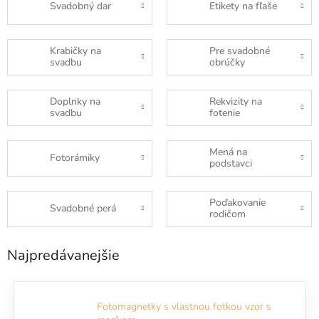
Svadobný dar
Etikety na fľaše
Krabičky na
Pre svadobné
svadbu
obrúčky
Doplnky na
Rekvizity na
svadbu
fotenie
Mená na
Fotorámiky
podstavci
Poďakovanie
Svadobné perá
rodičom
Najpredávanejšie
Fotomagnetky s vlastnou fotkou vzor s