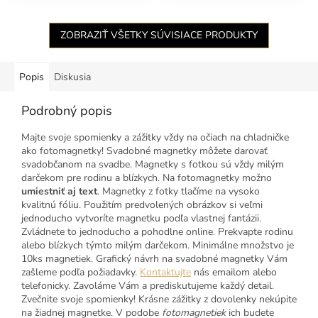
ZOBRAZIŤ VŠETKY SÚVISIACE PRODUKTY
Popis
Diskusia
Podrobný popis
Majte svoje spomienky a zážitky vždy na očiach na chladničke
ako fotomagnetky! Svadobné magnetky môžete darovať
svadobčanom na svadbe. Magnetky s fotkou sú vždy milým
darčekom pre rodinu a blízkych. Na fotomagnetky možno
umiestniť aj text
. Magnetky z fotky tlačíme na vysoko
kvalitnú fóliu. Použitím predvolených obrázkov si veľmi
jednoducho vytvoríte magnetku podľa vlastnej fantázii.
Zvládnete to jednoducho a pohodlne online. Prekvapte rodinu
alebo blízkych týmto milým darčekom. Minimálne množstvo je
10ks magnetiek. Grafický návrh na svadobné magnetky Vám
zašleme podľa požiadavky.
Kontaktujte
nás emailom alebo
telefonicky. Zavoláme Vám a prediskutujeme každý detail.
Zvečnite svoje spomienky! Krásne zážitky z dovolenky nekúpite
na žiadnej magnetke. V podobe
fotomagnetiek
ich budete