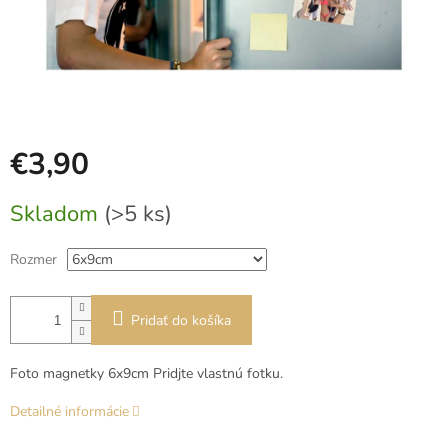
€3,90
Jednotková
Skladom
(>5 ks)
cena:
Rozmer
Pridať do košíka
Foto magnetky 6x9cm Pridjte vlastnú fotku.
Detailné informácie