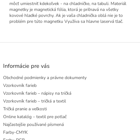
môcť umiestniť kdekoľvek - na chladničke, na tabuli. Materiál
magnetky je magnetická fólia, ktorá je priľnavá na všetky
kovové hladké povrchy. Ak je vaša chladnička oblá nie je to
problém pre túto magnetku Využíva sa hlavne laservá tlač.
Z
á
p
ä
Informácie pre vás
t
Obchodné podmienky a právne dokumenty
i
e
Vzorkovník farieb
Vzorkovník farieb – nápisy na tričká
Vzorkovník farieb – tričká a textil
Tričká pranie a veľkosti
Online katalóg – textil pre potlač
Najčastejšie používané písmená
Farby-CMYK