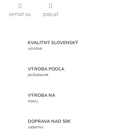
OPÝTAŤ SA
ZDIEĽAŤ
KVALITNÝ SLOVENSKÝ
výrobok
VÝROBA PODĽA
požiadaviek
VÝROBA NA
mieru
DOPRAVA NAD 50€
zadarmo