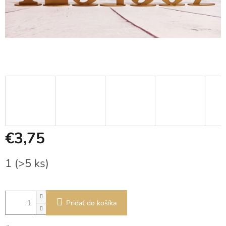
€3,75
Jednotková
1
(>5 ks)
cena:
Pridať do košíka