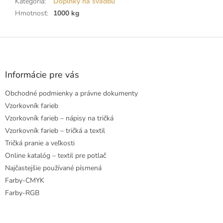
Kategória
:
Doplnky na svadbu
Hmotnosť
:
1000 kg
Z
á
p
ä
Informácie pre vás
t
Obchodné podmienky a právne dokumenty
i
e
Vzorkovník farieb
Vzorkovník farieb – nápisy na tričká
Vzorkovník farieb – tričká a textil
Tričká pranie a veľkosti
Online katalóg – textil pre potlač
Najčastejšie používané písmená
Farby-CMYK
Farby-RGB