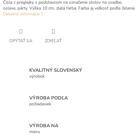
Čísla z preglejky s podstavcom na označenie stolov na svadbe,
oslave, párty. Výška 10 cm, zlatá farba. Farba aj veľkosť podľa želania
Detailné informácie
OPÝTAŤ SA
ZDIEĽAŤ
KVALITNÝ SLOVENSKÝ
výrobok
VÝROBA PODĽA
požiadaviek
VÝROBA NA
mieru