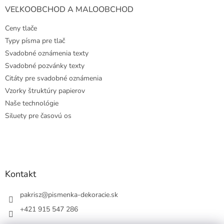
VEĽKOOBCHOD A MALOOBCHOD
Ceny tlače
Typy písma pre tlač
Svadobné oznámenia texty
Svadobné pozvánky texty
Citáty pre svadobné oznámenia
Vzorky štruktúry papierov
Naše technológie
Siluety pre časovú os
Kontakt
pakrisz
@
pismenka-dekoracie.sk
+421 915 547 286