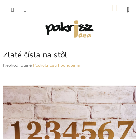
Prejsť
NÁKU
na
obsah
KOŠÍK
Zlaté čísla na stôl
Priemerné
Neohodnotené
Podrobnosti hodnotenia
hodnotenie
produktu
je
0,0
z
5
hviezdičiek.