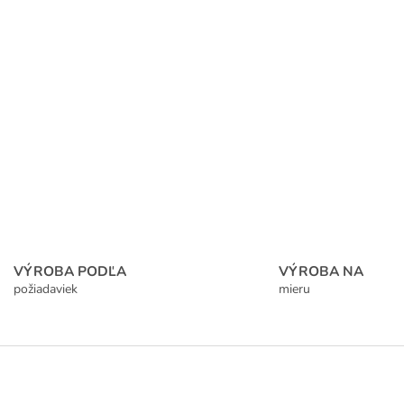
VÝROBA PODĽA
VÝROBA NA
požiadaviek
mieru