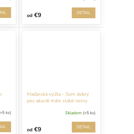
AIL
DETAIL
€9
od
u
Maďarská vyižla – Som dobrý
pes akurát mám slabé nervy
(>5 ks)
Skladom
(>5 ks)
AIL
DETAIL
€9
od