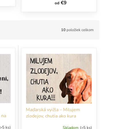
€9
od
10
položiek celkom
Maďarská vyižla – Milujem
o na
zlodejov, chutia ako kura
(>5 ks)
Skladom
(>5 ks)