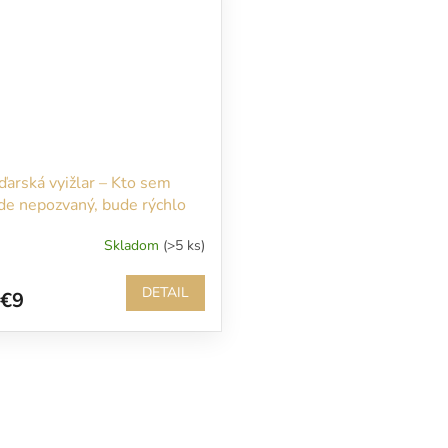
arská vyižlar – Kto sem
de nepozvaný, bude rýchlo
hryzený
Skladom
(>5 ks)
DETAIL
€9
O
v
l
á
d