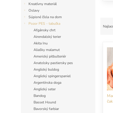
Kreatívny materiál
Oslavy
Súpisné čísla na dom
R
Pozor PES - tabuľka
a
Najlac
Afgánsky chrt
d
e
Airendalský terier
V
n
Akita Inu
ý
i
Aliašky malamut
p
e
Americký pitbulteriér
i
p
Anatolsky pastiersky pes
s
r
p
o
Anglický buldog
r
d
Anglický spingerspaniel
o
u
Argentínska doga
d
k
Anglický seter
u
t
Maď
Bandog
k
o
čak
t
Basset Hound
v
o
Bavorský farbiar