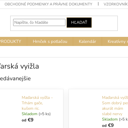
OBCHODNÉ PODMIENKY A PRÁVNE DOKUMENTY
VZORKOVNÍK
HĽADAŤ
PRODUKTY
Hrnček s potlačou
Kalendár
Kreatívny 
rská vyižla
edávanejšie
Maďarská vyižla –
Maďarská vyižl
Trhám gače,
Som dobrý pe
kušem ric.
akurát mám
Skladom
(>5 ks)
slabé nervy
€9
Skladom
(>5 k
od
€9
od