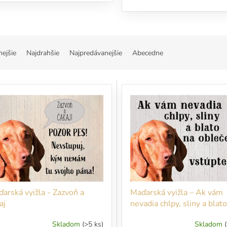
nejšie
Najdrahšie
Najpredávanejšie
Abecedne
arská vyižla - Zazvoň a
Maďarská vyižla – Ak vám
aj
nevadia chlpy, sliny a blat
oblečení vstúpte!
Skladom
(>5 ks)
Skladom