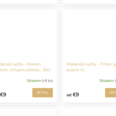
arská vyižla – štekám,
Maďarská vyižla – Trhám g
čem, milujem piškóty… Bez
kušem ric.
h ani nevstupujte!!!
Skladom
(>5 ks)
Skladom
DETAIL
DET
€9
€9
od