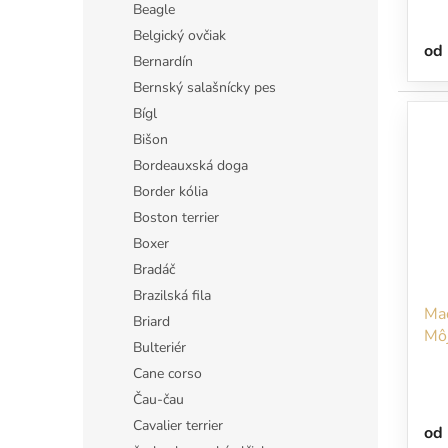
v
Beagle
Belgický ovčiak
od
Bernardín
Bernský salašnícky pes
Bígl
Bišon
Bordeauxská doga
Border kólia
Boston terrier
Boxer
Bradáč
Brazilská fila
Maď
Briard
Môj
Bulteriér
Cane corso
Čau-čau
Cavalier terrier
od