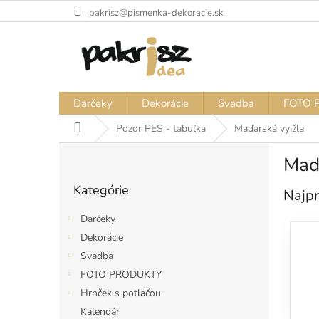
Prejsť
pakrisz@pismenka-dekoracie.sk
na
obsah
Darčeky
Dekorácie
Svadba
FOTO 
Domov
Pozor PES - tabuľka
Maďarská vyižla
B
Maďa
o
Preskočiť
č
Kategórie
kategórie
Najpr
n
ý
Darčeky
p
Dekorácie
a
Svadba
n
e
FOTO PRODUKTY
l
Hrnček s potlačou
Kalendár