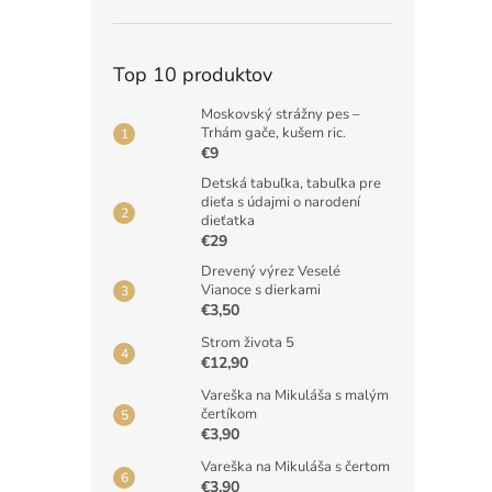
Top 10 produktov
Moskovský strážny pes –
Trhám gače, kušem ric.
€9
Detská tabuľka, tabuľka pre
dieťa s údajmi o narodení
dieťatka
€29
Drevený výrez Veselé
Vianoce s dierkami
€3,50
Strom života 5
€12,90
Vareška na Mikuláša s malým
čertíkom
€3,90
Vareška na Mikuláša s čertom
€3,90