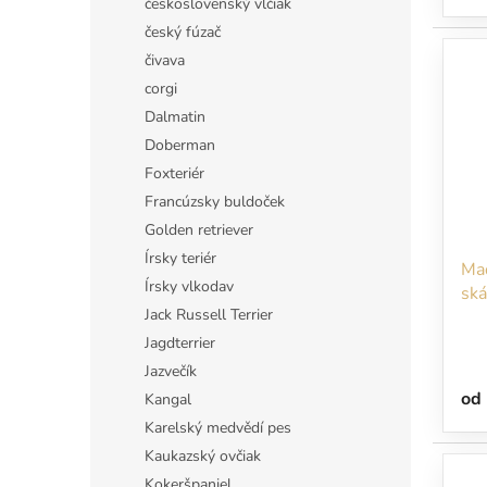
československý vlčiak
český fúzač
čivava
corgi
Dalmatin
Doberman
Foxteriér
Francúzsky buldoček
Golden retriever
Írsky teriér
Maď
Írsky vlkodav
ská
Jack Russell Terrier
nic
Jagdterrier
Jazvečík
od
Kangal
Karelský medvědí pes
Kaukazský ovčiak
Kokeršpaniel