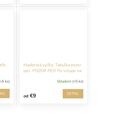
ače,
Maďarská vyižla. Tabuľka pozor
pes. POZOR PES! Po vstupe na
náš pozemok sa Vám budem
(>5 ks)
Skladom
(>5 ks)
okamžite venovať!
AIL
DETAIL
€9
od