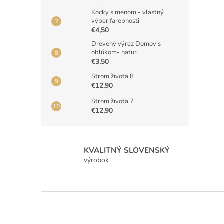
Kocky s menom - vlastný
výber farebnosti
€4,50
Drevený výrez Domov s
oblúkom- natur
€3,50
Strom života 8
€12,90
Strom života 7
€12,90
KVALITNÝ SLOVENSKÝ
výrobok
Z
á
p