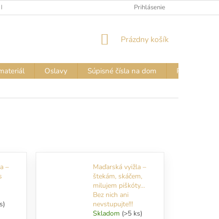
 FARIEB
VZORKOVNÍK FARIEB – NÁPISY NA TRIČKÁ
Prihlásenie
VZORKOVN
NÁKUPNÝ
Prázdny košík
KOŠÍK
materiál
Oslavy
Súpisné čísla na dom
Pozor PES - 
a –
Maďarská vyižla –
s
štekám, skáčem,
milujem piškóty…
Bez nich ani
s)
nevstupujte!!!
Skladom
(>5 ks)