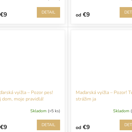
DETAIL
DET
€9
€9
od
arská vyižla – Pozor pes!
Maďarská vyižla – Pozor! T
 dom, moje pravidlá!
strážim ja
Skladom
(>5 ks)
Skladom
DETAIL
DET
€9
€9
od