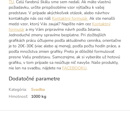
TU
. Celú farebnú škálu sme sem nedali. Ak máte vlastnú
požiadavku, určite prispôsobíme vzor výtlačku k vašej
predstave. V prípade akýchkoľvek otázok, alebo návrhov
kontaktujte nás cez náš
Kontaktný formulár.
Ak ste nenašli
medzi vzor, ktorý Vás zaujal? Napíšte nám cez
Kontaktný
formulár
a my Vám pripravíme návrh podľa želania.
Jednoduché zmeny spravíme bezplatne. Pri zložitejších
grafikách prácu účtujeme podľa aktuálneho cenníka, orientačne
je to 20€-30€ (viac alebo aj menej), podľa počtu hodín práce, a
podľa množstva zmien grafiky. Preto je dôležité formulovať
presne Vašu predstavu. Samozrejme, ak si vyberáte už hotovú
grafiku, v tom prípade sa neúčtuje nič navyše. Naše produkty,
nie len na svadbu, nájdete na
FACEBOOKU
.
Dodatočné parametre
Kategória
:
Svadba
Hmotnosť
:
1000 kg
Z
á
p