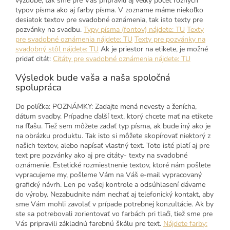
výzdobe, tak sme pre Vás pripravili aj veľký počet rôznych
typov písma ako aj farby písma. V zozname máme niekoľko
desiatok textov pre svadobné oznámenia, tak isto texty pre
pozvánky na svadbu.
Typy písma (fontov) nájdete: TU
Texty
pre svadobné oznámenia nájdete: TU
Texty pre pozvánky na
svadobný stôl nájdete: TU
Ak je priestor na etikete, je možné
pridať citát:
Citáty pre svadobné oznámenia nájdete: TU
Výsledok bude vaša a naša spoločná
spolupráca
Do políčka: POZNÁMKY: Zadajte mená nevesty a ženícha,
dátum svadby. Prípadne ďalší text, ktorý chcete mať na etikete
na fľašu. Tiež sem môžete zadať typ písma, ak bude iný ako je
na obrázku produktu. Tak isto si môžete skopírovať niektorý z
našich textov, alebo napísať vlastný text. Toto isté platí aj pre
text pre pozvánky ako aj pre citáty- texty na svadobné
oznámenie. Estetické rozmiestnenie textov, ktoré nám pošlete
vypracujeme my, pošleme Vám na Váš e-mail vypracovaný
grafický návrh. Len po vašej kontrole a odsúhlasení dávame
do výroby. Nezabudnite nám nechať aj telefonický kontakt, aby
sme Vám mohli zavolať v prípade potrebnej konzultácie. Ak by
ste sa potrebovali zorientovať vo farbách pri tlači, tiež sme pre
Vás pripravili základnú farebnú škálu pre text.
Nájdete farby: