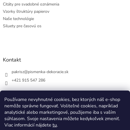
Citáty pre svadobné oznámenia
Vzorky štruktúry papierov
Naše technológie
Siluety pre časovú os
Kontakt
pakrisz
@
pismenka-dekoracie.sk
+421 915 547 286
Používame nevyhnutné cookies, bez ktorých náš e-shop
nemôže správne fungovať. Voliteľné cookies, napríklad
Facebook
analytické alebo marketingové, použijeme iba s vaším
súhlasom. Svoje nastavenia môžete kedykoľvek zmeniť.
Viac informácií nájdete
tu
.