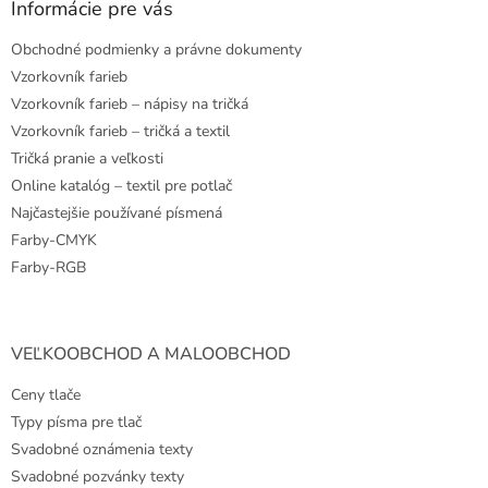
ä
Informácie pre vás
t
Obchodné podmienky a právne dokumenty
i
e
Vzorkovník farieb
Vzorkovník farieb – nápisy na tričká
Vzorkovník farieb – tričká a textil
Tričká pranie a veľkosti
Online katalóg – textil pre potlač
Najčastejšie používané písmená
Farby-CMYK
Farby-RGB
VEĽKOOBCHOD A MALOOBCHOD
Ceny tlače
Typy písma pre tlač
Svadobné oznámenia texty
Svadobné pozvánky texty