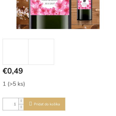
€0,49
Jednotková
1
(>5 ks)
cena:
Pridať do košíka