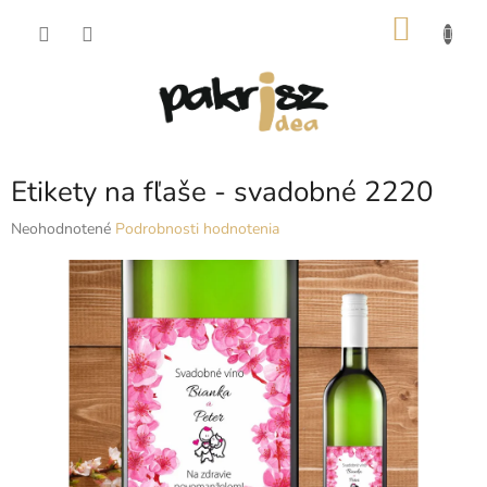
Prejsť
NÁKU
na
obsah
KOŠÍK
Etikety na fľaše - svadobné 2220
Priemerné
Neohodnotené
Podrobnosti hodnotenia
hodnotenie
produktu
je
0,0
z
5
hviezdičiek.