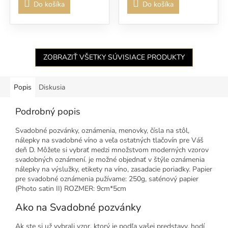
Do košíka
Do košíka
ZOBRAZIŤ VŠETKY SÚVISIACE PRODUKTY
Popis
Diskusia
Podrobný popis
Svadobné pozvánky, oznámenia, menovky, čísla na stôl,
nálepky na svadobné víno a veľa ostatných tlačovín pre Váš
deň D. Môžete si vybrať medzi množstvom moderných vzorov
svadobných oznámení. je možné objednať v štýle oznámenia
nálepky na výslužky, etikety na víno, zasadacie poriadky. Papier
pre svadobné oznámenia pužívame: 250g, saténový papier
(Photo satin II) ROZMER: 9cm*5cm
Ako na Svadobné pozvánky
Ak ste si už vybrali vzor, ktorý je podľa vašej predstavy, hodí