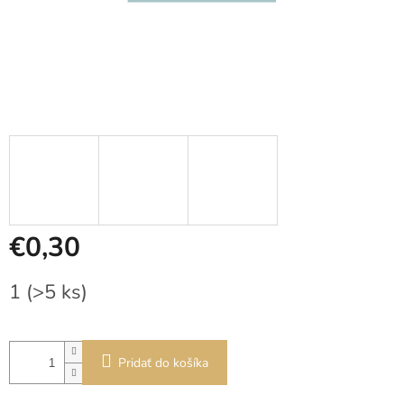
€0,30
Jednotková
1
(>5 ks)
cena:
Pridať do košíka