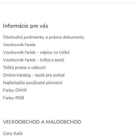
Z
á
p
ä
Informácie pre vás
t
Obchodné podmienky a právne dokumenty
i
e
Vzorkovník farieb
Vzorkovník farieb – nápisy na tričká
Vzorkovník farieb – tričká a textil
Tričká pranie a veľkosti
Online katalóg – textil pre potlač
Najčastejšie používané písmená
Farby-CMYK
Farby-RGB
VEĽKOOBCHOD A MALOOBCHOD
Ceny tlače