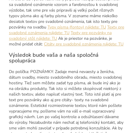
sa svadobné oznámenie vzorom a farebnosťou k svadobnej
výzdobe, tak sme pre vás pripravili aj veľký počet rôznych
typov písma ako aj farby písma. V zozname máme niekoľko
desiatok textov pre svadobné oznámenia, tak isto texty pre
pozvánky na svadbu
Typy písma (fontov) nájdete: TU
Texty pre
svadobné oznámenia nájdete: TU
Texty pre pozvánky na
svadobný stôl nájdete: TU
Ak je priestor na pozvánke, je
možné pridať citát:
Citáty pre svadobné oznámenia nájdete: TU
Výsledok bude vaša a naša spoločná
spolupráca
Do políčka: POZNÁMKY: Zadaje mená nevaesty a ženícha,
dátum svadby, miesto svadobného obradu, miesto svadobnej
hostiny. Tiež sem môžete zadať typ písma, ak bude iný ako je
na obrázku produkty. Tak isto si môžete skopírovať niektorý z
našich textov, alebo napísať vlastný text. Toto isté platí aj pre
text pre pozvánky ako aj pre citáty- texty na svadobné
oznámenie. Estetické rozmiestnenie textov, ktoré nám pošlete
vypracujeme my, pošleme vám na váš e-mail vypracovaný
grafický návrh. Len po vašej kontrole a odsúhlasení dávame
do výroby. Nezabudnite nám nechať aj telefonický kontakt, aby
sme vám mohli zavolať v prípade potrebnej konzultácie. Ak by