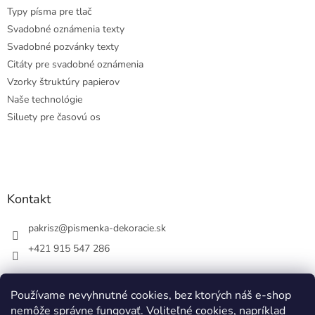
Typy písma pre tlač
Svadobné oznámenia texty
Svadobné pozvánky texty
Citáty pre svadobné oznámenia
Vzorky štruktúry papierov
Naše technológie
Siluety pre časovú os
Kontakt
pakrisz
@
pismenka-dekoracie.sk
+421 915 547 286
Používame nevyhnutné cookies, bez ktorých náš e-shop
nemôže správne fungovať. Voliteľné cookies, napríklad