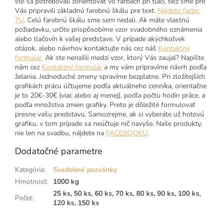
ste sa potrebovali zorientovať vo farbách pri tlači, tiež sme pre
Vás pripravili základnú farebnú škálu pre text.
Nájdete farby:
TU
. Celú farebnú škálu sme sem nedali. Ak máte vlastnú
požiadavku, určite prispôsobíme vzor svadobného oznámenia
alebo tlačovín k vašej predstave. V prípade akýchkoľvek
otázok, alebo návrhov kontaktujte nás cez náš
Kontaktný
formulár.
Ak ste nenašli medzi vzor, ktorý Vás zaujal? Napíšte
nám cez
Kontaktný formulár
a my vám pripravíme návrh podľa
želania. Jednoduché zmeny spravíme bezplatne. Pri zložitejších
grafikách prácu účtujeme podľa aktuálneho cenníka, orientačne
je to 20€-30€ (viac alebo aj menej), podľa počtu hodín práce, a
podľa množstva zmien grafiky. Preto je dôležité formulovať
presne vašu predstavu. Samozrejme, ak si vyberáte už hotovú
grafiku, v tom prípade sa neúčtuje nič navyše. Naše produkty,
nie len na svadbu, nájdete na
FACEBOOKU
.
Dodatočné parametre
Kategória
:
Svadobné pozvánky
Hmotnosť
:
1000 kg
25 ks, 50 ks, 60 ks, 70 ks, 80 ks, 90 ks, 100 ks,
Počet
:
120 ks, 150 ks