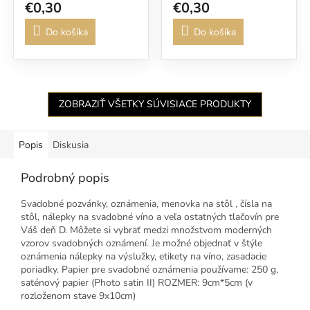
€0,30
€0,30
Do košíka
Do košíka
ZOBRAZIŤ VŠETKY SÚVISIACE PRODUKTY
Popis
Diskusia
Podrobný popis
Svadobné pozvánky, oznámenia, menovka na stôl , čísla na
stôl, nálepky na svadobné víno a veľa ostatných tlačovín pre
Váš deň D. Môžete si vybrať medzi množstvom moderných
vzorov svadobných oznámení. Je možné objednať v štýle
oznámenia nálepky na výslužky, etikety na víno, zasadacie
poriadky. Papier pre svadobné oznámenia používame: 250 g,
saténový papier (Photo satin II) ROZMER: 9cm*5cm (v
rozloženom stave 9x10cm)