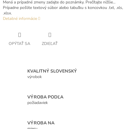
Mená a prípadné zmeny zadajte do poznámky. Prečítajte nižšie...
Prípadne pošlite textový súbor alebo tabuľku s koncovkou .txt, .xls,
.xlsx.
Detailné informácie
OPÝTAŤ SA
ZDIEĽAŤ
KVALITNÝ SLOVENSKÝ
výrobok
VÝROBA PODĽA
požiadaviek
VÝROBA NA
mieru