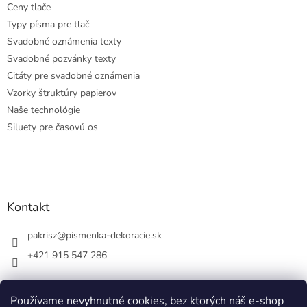
Ceny tlače
Typy písma pre tlač
Svadobné oznámenia texty
Svadobné pozvánky texty
Citáty pre svadobné oznámenia
Vzorky štruktúry papierov
Naše technológie
Siluety pre časovú os
Kontakt
pakrisz
@
pismenka-dekoracie.sk
+421 915 547 286
Používame nevyhnutné cookies, bez ktorých náš e-shop