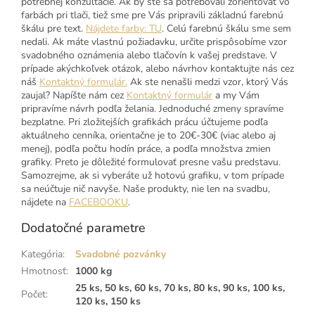
potrebnej konzultácie. Ak by ste sa potrebovali zorientovať vo
farbách pri tlači, tiež sme pre Vás pripravili základnú farebnú
škálu pre text.
Nájdete farby: TU
. Celú farebnú škálu sme sem
nedali. Ak máte vlastnú požiadavku, určite prispôsobíme vzor
svadobného oznámenia alebo tlačovín k vašej predstave. V
prípade akýchkoľvek otázok, alebo návrhov kontaktujte nás cez
náš
Kontaktný formulár.
Ak ste nenašli medzi vzor, ktorý Vás
zaujal? Napíšte nám cez
Kontaktný formulár
a my Vám
pripravíme návrh podľa želania. Jednoduché zmeny spravíme
bezplatne. Pri zložitejších grafikách prácu účtujeme podľa
aktuálneho cenníka, orientačne je to 20€-30€ (viac alebo aj
menej), podľa počtu hodín práce, a podľa množstva zmien
grafiky. Preto je dôležité formulovať presne vašu predstavu.
Samozrejme, ak si vyberáte už hotovú grafiku, v tom prípade
sa neúčtuje nič navyše. Naše produkty, nie len na svadbu,
nájdete na
FACEBOOKU
.
Dodatočné parametre
Kategória
:
Svadobné pozvánky
Hmotnosť
:
1000 kg
25 ks, 50 ks, 60 ks, 70 ks, 80 ks, 90 ks, 100 ks,
Počet
:
120 ks, 150 ks