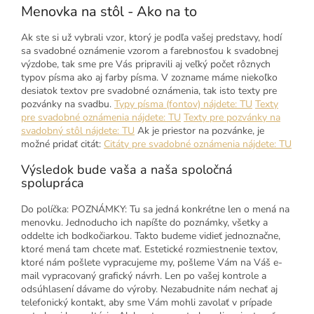
Menovka na stôl - Ako na to
Ak ste si už vybrali vzor, ktorý je podľa vašej predstavy, hodí
sa svadobné oznámenie vzorom a farebnosťou k svadobnej
výzdobe, tak sme pre Vás pripravili aj veľký počet rôznych
typov písma ako aj farby písma. V zozname máme niekoľko
desiatok textov pre svadobné oznámenia, tak isto texty pre
pozvánky na svadbu.
Typy písma (fontov) nájdete: TU
Texty
pre svadobné oznámenia nájdete: TU
Texty pre pozvánky na
svadobný stôl nájdete: TU
Ak je priestor na pozvánke, je
možné pridať citát:
Citáty pre svadobné oznámenia nájdete: TU
Výsledok bude vaša a naša spoločná
spolupráca
Do políčka: POZNÁMKY: Tu sa jedná konkrétne len o mená na
menovku. Jednoducho ich napíšte do poznámky, všetky a
oddelte ich bodkočiarkou. Takto budeme vidieť jednoznačne,
ktoré mená tam chcete mať. Estetické rozmiestnenie textov,
ktoré nám pošlete vypracujeme my, pošleme Vám na Váš e-
mail vypracovaný grafický návrh. Len po vašej kontrole a
odsúhlasení dávame do výroby. Nezabudnite nám nechať aj
telefonický kontakt, aby sme Vám mohli zavolať v prípade