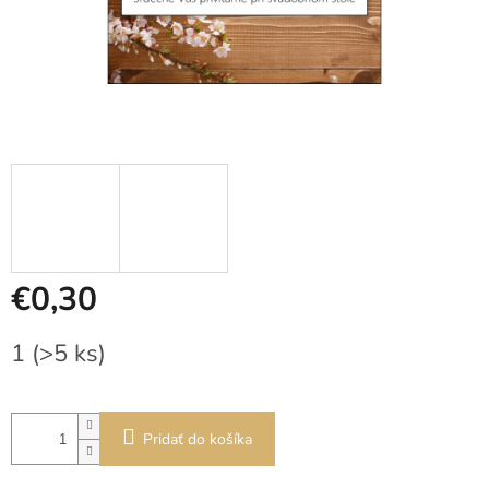
€0,30
Jednotková
1
(>5 ks)
cena:
Pridať do košíka