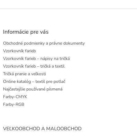
Z
á
p
ä
Informácie pre vás
t
Obchodné podmienky a právne dokumenty
i
e
Vzorkovník farieb
Vzorkovník farieb – nápisy na tričká
Vzorkovník farieb – tričká a textil
Tričká pranie a veľkosti
Online katalóg – textil pre potlač
Najčastejšie používané písmená
Farby-CMYK
Farby-RGB
VEĽKOOBCHOD A MALOOBCHOD