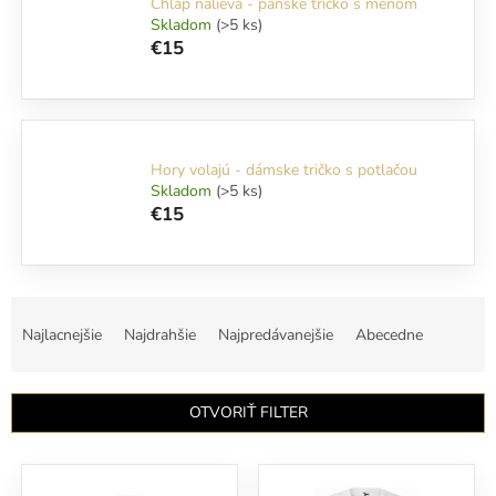
Chlap nalieva - pánske tričko s menom
Skladom
(>5 ks)
€15
Hory volajú - dámske tričko s potlačou
Skladom
(>5 ks)
€15
R
a
Najlacnejšie
Najdrahšie
Najpredávanejšie
Abecedne
d
e
n
OTVORIŤ FILTER
i
e
V
p
ý