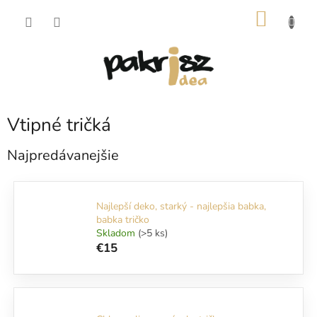
Prejsť
NÁKU
na
obsah
KOŠÍK
Vtipné tričká
Najpredávanejšie
Najlepší deko, starký - najlepšia babka,
babka tričko
Skladom
(>5 ks)
€15