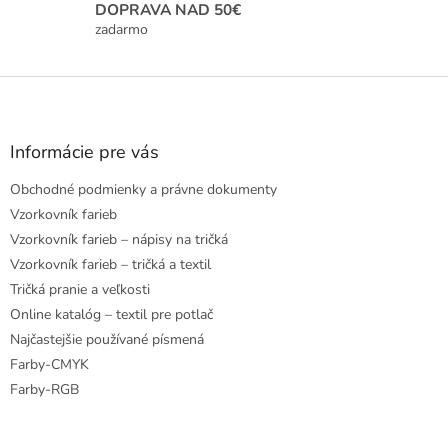
i
DOPRAVA NAD 50€
s
zadarmo
u
Z
á
p
ä
Informácie pre vás
t
Obchodné podmienky a právne dokumenty
i
e
Vzorkovník farieb
Vzorkovník farieb – nápisy na tričká
Vzorkovník farieb – tričká a textil
Tričká pranie a veľkosti
Online katalóg – textil pre potlač
Najčastejšie používané písmená
Farby-CMYK
Farby-RGB