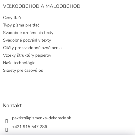
VEĽKOOBCHOD A MALOOBCHOD
Ceny tlače
Typy písma pre tlač
Svadobné oznámenia texty
Svadobné pozvánky texty
Citáty pre svadobné oznámenia
Vzorky štruktúry papierov
Naše technológie
Siluety pre časovú os
Kontakt
pakrisz
@
pismenka-dekoracie.sk
+421 915 547 286