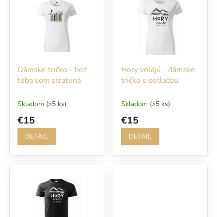
r
p
o
i
d
s
u
p
k
r
t
o
o
Dámske tričko - bez
Hory volajú - dámske
d
v
teba som stratená
tričko s potlačou
u
k
t
Skladom
(>5 ks)
Skladom
(>5 ks)
o
€15
€15
v
DETAIL
DETAIL