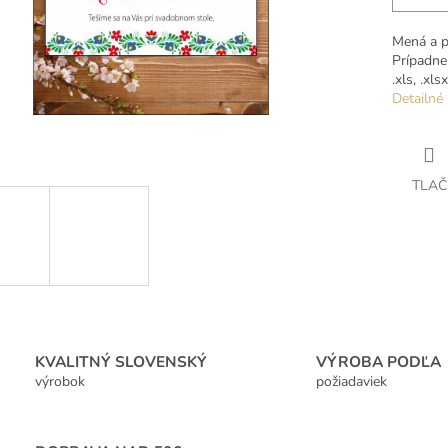
Mená a pr
Prípadne 
.xls, .xlsx
Detailné 
TLAČ
KVALITNÝ SLOVENSKÝ
VÝROBA PODĽA
výrobok
požiadaviek