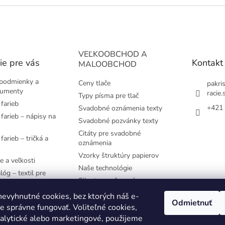
VEĽKOOBCHOD A
ie pre vás
Kontakt
MALOOBCHOD
podmienky a
Ceny tlače
pakri
kumenty
racie.
Typy písma pre tlač
farieb
+421 
Svadobné oznámenia texty
farieb – nápisy na
Svadobné pozvánky texty
Citáty pre svadobné
farieb – tričká a
oznámenia
Vzorky štruktúry papierov
e a veľkosti
Naše technológie
lóg – textil pre
Siluety pre časovú os
e používané
evyhnutné cookies, bez ktorých náš e-
Odmietnuť
 správne fungovať. Voliteľné cookies,
YK
nalytické alebo marketingové, použijeme