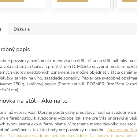
s
Diskusia
robný popis
obné pozvánky, oznámenia, menovka na stôl , čísla na stôl, nálepky na 
 a veľa ostatných tlačovín pre Váš deň D. Môžete si vybrať medzi množs
rných vzorov svadobných oznámení. Je možné objednať v štýle oznámen
ýslužky, etikety na víno, zasadacie poriadky. Papier pre svadobné oznáme
ívame: 250 g, saténový papier (Photo satin II) ROZMER: 9cm*5cm (v ro
e 9x10cm)
ovka na stôl - Ako na to
te si už vybrali vzor, ktorý je podľa vašej predstavy, hodí sa svadobné o
om a farebnosťou k svadobnej výzdobe, tak sme pre Vás pripravili aj veľ
ych typov písma ako aj farby písma. V zozname máme niekoľko desiatok 
obné oznámenia, tak isto texty pre pozvánky na svadbu.
Typy písma (fon
ete: TU
Texty pre svadobné oznámenia nájdete: TU
Texty pre pozvánky n