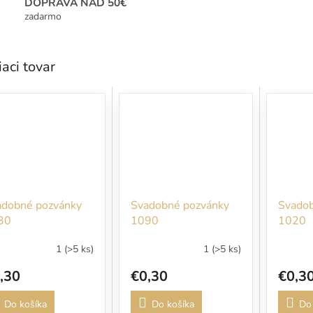
DOPRAVA NAD 50€
zadarmo
iaci tovar
adobné pozvánky
Svadobné pozvánky
Svadob
30
1090
1020
1
(>5 ks)
1
(>5 ks)
,30
€0,30
€0,3
Do košíka
Do košíka
Do 