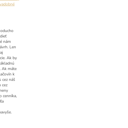
svadobné
noducho
dieť
ré nám
ávrh. Len
aj
cie. Ak by
 základnú
. Ak máte
ačovín k
s cez náš
m cez
zmeny
o cenníka,
dľa
navyše.