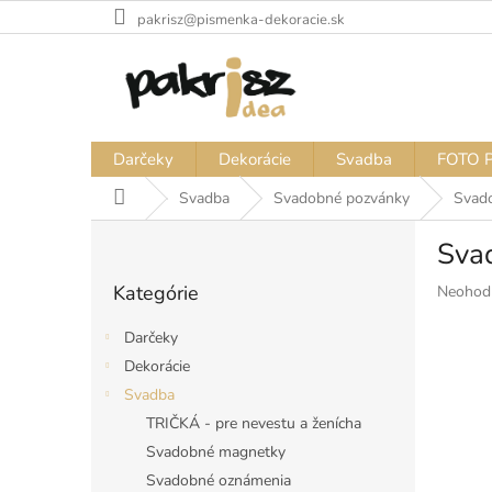
Prejsť
pakrisz@pismenka-dekoracie.sk
na
obsah
Darčeky
Dekorácie
Svadba
FOTO 
Domov
Svadba
Svadobné pozvánky
Svad
B
Sva
o
Preskočiť
č
Kategórie
Priemer
Neohod
kategórie
n
hodnote
ý
produkt
Darčeky
p
je
Dekorácie
a
0,0
Svadba
z
n
5
e
TRIČKÁ - pre nevestu a ženícha
hviezdiči
l
Svadobné magnetky
Svadobné oznámenia