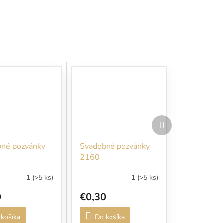
Ďalší
produkt
né pozvánky
Svadobné pozvánky
2160
1
(>5 ks)
1
(>5 ks)
0
€0,30
košíka
Do košíka