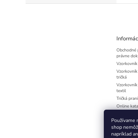
Z
á
p
ä
t
Informác
i
e
Obchodné 
právne do
Vzorkovník 
Vzorkovník 
tričká
Vzorkovník 
textil
Tričká prani
Online kata
potlač
Najčastejši
Používame n
písmená
shop nemôže
Farby-CM
napríklad a