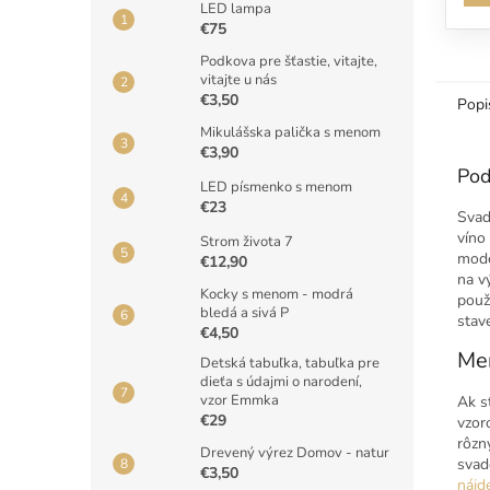
LED lampa
€75
Podkova pre šťastie, vitajte,
vitajte u nás
€3,50
Popi
Mikulášska palička s menom
€3,90
Pod
LED písmenko s menom
€23
Svad
víno
Strom života 7
mode
€12,90
na v
Kocky s menom - modrá
použ
bledá a sivá P
stav
€4,50
Men
Detská tabuľka, tabuľka pre
dieťa s údajmi o narodení,
vzor Emmka
Ak s
€29
vzor
rôzn
Drevený výrez Domov - natur
svad
€3,50
nájd