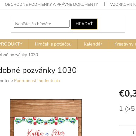
OBCHODNÉ PODMIENKY A PRÁVNE DOKUMENTY
VZORKOVNÍK
HĽADAŤ
PRODUKTY
Hrnček s potlačou
Kalendár
Kreatívny 
obné pozvánky 1030
dobné pozvánky 1030
né
notené
Podrobnosti hodnotenia
nie
€0,
u
Jednotko
1
(>5
cena:
ek.