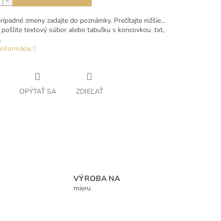
ípadné zmeny zadajte do poznámky. Prečítajte nižšie...
pošlite textový súbor alebo tabuľku s koncovkou .txt,
.
informácie
OPÝTAŤ SA
ZDIEĽAŤ
VÝROBA NA
mieru