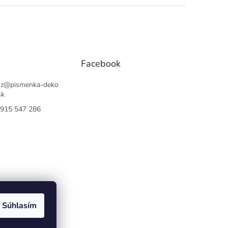
Facebook
sz
@
pismenka-deko
sk
915 547 286
Súhlasím