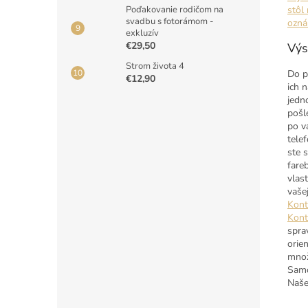
stôl
Poďakovanie rodičom na
svadbu s fotorámom -
ozná
exkluzív
€29,50
Výs
Strom života 4
Do p
€12,90
ich 
jedn
pošl
po v
tele
ste s
fare
vlas
vaše
Kont
Kont
spra
orie
množ
Samo
Naše