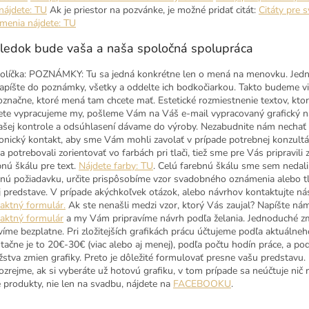
 nájdete: TU
Ak je priestor na pozvánke, je možné pridať citát:
Citáty pre 
menia nájdete: TU
ledok bude vaša a naša spoločná spolupráca
olíčka: POZNÁMKY: Tu sa jedná konkrétne len o mená na menovku. Jed
napíšte do poznámky, všetky a oddelte ich bodkočiarkou. Takto budeme vi
označne, ktoré mená tam chcete mať. Estetické rozmiestnenie textov, kto
ete vypracujeme my, pošleme Vám na Váš e-mail vypracovaný grafický n
ašej kontrole a odsúhlasení dávame do výroby. Nezabudnite nám nechať 
fonický kontakt, aby sme Vám mohli zavolať v prípade potrebnej konzultá
a potrebovali zorientovať vo farbách pri tlači, tiež sme pre Vás pripravili
bnú škálu pre text.
Nájdete farby: TU
. Celú farebnú škálu sme sem nedali
tnú požiadavku, určite prispôsobíme vzor svadobného oznámenia alebo tl
j predstave. V prípade akýchkoľvek otázok, alebo návrhov kontaktujte ná
aktný formulár.
Ak ste nenašli medzi vzor, ktorý Vás zaujal? Napíšte ná
aktný formulár
a my Vám pripravíme návrh podľa želania. Jednoduché 
víme bezplatne. Pri zložitejších grafikách prácu účtujeme podľa aktuálneh
ntačne je to 20€-30€ (viac alebo aj menej), podľa počtu hodín práce, a po
stva zmien grafiky. Preto je dôležité formulovať presne vašu predstavu.
zrejme, ak si vyberáte už hotovú grafiku, v tom prípade sa neúčtuje nič 
 produkty, nie len na svadbu, nájdete na
FACEBOOKU
.