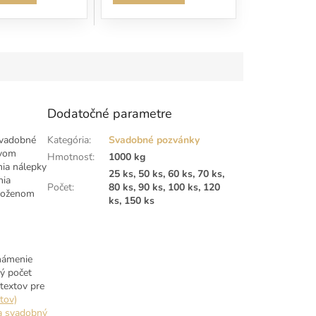
Dodatočné parametre
svadobné
Kategória
:
Svadobné pozvánky
tvom
Hmotnosť
:
1000 kg
ia nálepky
25 ks, 50 ks, 60 ks, 70 ks,
nia
Počet
:
80 ks, 90 ks, 100 ks, 120
zloženom
ks, 150 ks
známenie
ký počet
textov pre
tov)
a svadobný