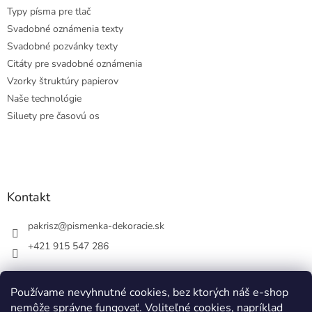
Typy písma pre tlač
Svadobné oznámenia texty
Svadobné pozvánky texty
Citáty pre svadobné oznámenia
Vzorky štruktúry papierov
Naše technológie
Siluety pre časovú os
Kontakt
pakrisz
@
pismenka-dekoracie.sk
+421 915 547 286
Používame nevyhnutné cookies, bez ktorých náš e-shop
nemôže správne fungovať. Voliteľné cookies, napríklad