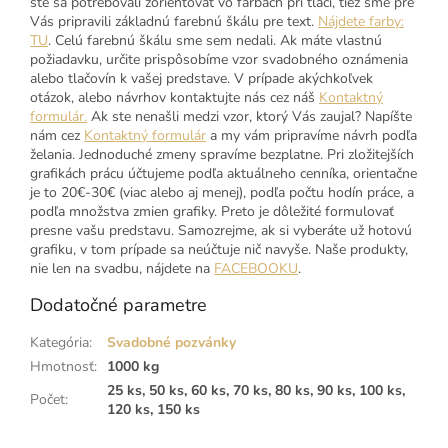
ste sa potrebovali zorientovať vo farbách pri tlači, tiež sme pre
Vás pripravili základnú farebnú škálu pre text.
Nájdete farby:
TU
. Celú farebnú škálu sme sem nedali. Ak máte vlastnú
požiadavku, určite prispôsobíme vzor svadobného oznámenia
alebo tlačovín k vašej predstave. V prípade akýchkoľvek
otázok, alebo návrhov kontaktujte nás cez náš
Kontaktný
formulár.
Ak ste nenašli medzi vzor, ktorý Vás zaujal? Napíšte
nám cez
Kontaktný formulár
a my vám pripravíme návrh podľa
želania. Jednoduché zmeny spravíme bezplatne. Pri zložitejších
grafikách prácu účtujeme podľa aktuálneho cenníka, orientačne
je to 20€-30€ (viac alebo aj menej), podľa počtu hodín práce, a
podľa množstva zmien grafiky. Preto je dôležité formulovať
presne vašu predstavu. Samozrejme, ak si vyberáte už hotovú
grafiku, v tom prípade sa neúčtuje nič navyše. Naše produkty,
nie len na svadbu, nájdete na
FACEBOOKU
.
Dodatočné parametre
Kategória
:
Svadobné pozvánky
Hmotnosť
:
1000 kg
25 ks, 50 ks, 60 ks, 70 ks, 80 ks, 90 ks, 100 ks,
Počet
:
120 ks, 150 ks