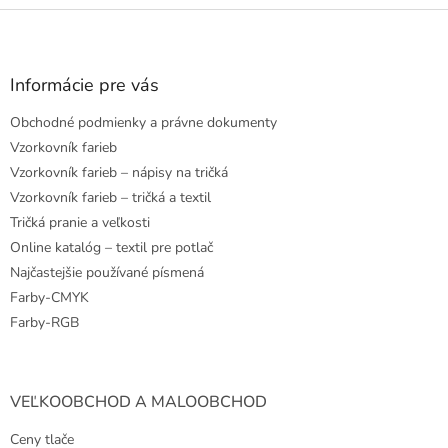
Z
á
p
ä
Informácie pre vás
t
Obchodné podmienky a právne dokumenty
i
e
Vzorkovník farieb
Vzorkovník farieb – nápisy na tričká
Vzorkovník farieb – tričká a textil
Tričká pranie a veľkosti
Online katalóg – textil pre potlač
Najčastejšie používané písmená
Farby-CMYK
Farby-RGB
VEĽKOOBCHOD A MALOOBCHOD
Ceny tlače