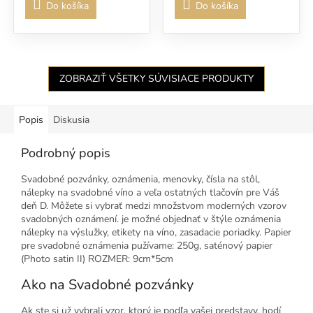
Do košíka
Do košíka
ZOBRAZIŤ VŠETKY SÚVISIACE PRODUKTY
Popis
Diskusia
Podrobný popis
Svadobné pozvánky, oznámenia, menovky, čísla na stôl,
nálepky na svadobné víno a veľa ostatných tlačovín pre Váš
deň D. Môžete si vybrať medzi množstvom moderných vzorov
svadobných oznámení. je možné objednať v štýle oznámenia
nálepky na výslužky, etikety na víno, zasadacie poriadky. Papier
pre svadobné oznámenia pužívame: 250g, saténový papier
(Photo satin II) ROZMER: 9cm*5cm
Ako na Svadobné pozvánky
Ak ste si už vybrali vzor, ktorý je podľa vašej predstavy, hodí