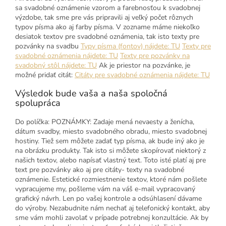
sa svadobné oznámenie vzorom a farebnosťou k svadobnej
výzdobe, tak sme pre vás pripravili aj veľký počet rôznych
typov písma ako aj farby písma. V zozname máme niekoľko
desiatok textov pre svadobné oznámenia, tak isto texty pre
pozvánky na svadbu
Typy písma (fontov) nájdete: TU
Texty pre
svadobné oznámenia nájdete: TU
Texty pre pozvánky na
svadobný stôl nájdete: TU
Ak je priestor na pozvánke, je
možné pridať citát:
Citáty pre svadobné oznámenia nájdete: TU
Výsledok bude vaša a naša spoločná
spolupráca
Do políčka: POZNÁMKY: Zadaje mená nevaesty a ženícha,
dátum svadby, miesto svadobného obradu, miesto svadobnej
hostiny. Tiež sem môžete zadať typ písma, ak bude iný ako je
na obrázku produkty. Tak isto si môžete skopírovať niektorý z
našich textov, alebo napísať vlastný text. Toto isté platí aj pre
text pre pozvánky ako aj pre citáty- texty na svadobné
oznámenie. Estetické rozmiestnenie textov, ktoré nám pošlete
vypracujeme my, pošleme vám na váš e-mail vypracovaný
grafický návrh. Len po vašej kontrole a odsúhlasení dávame
do výroby. Nezabudnite nám nechať aj telefonický kontakt, aby
sme vám mohli zavolať v prípade potrebnej konzultácie. Ak by