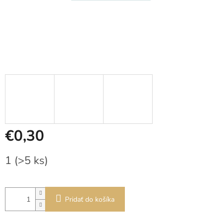
€0,30
Jednotková
1
(>5 ks)
cena:
Pridať do košíka