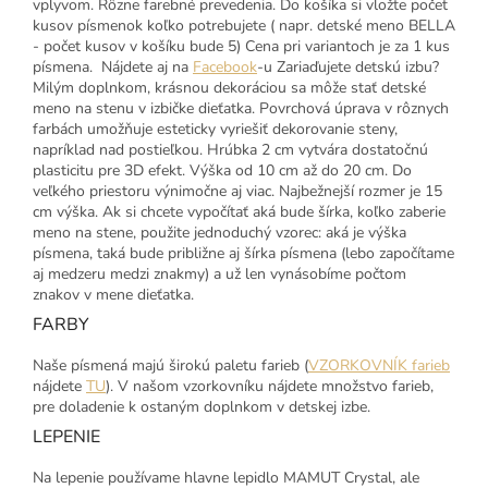
vplyvom. Rôzne farebné prevedenia. Do košíka si vložte počet
kusov písmenok koľko potrebujete ( napr. detské meno BELLA
- počet kusov v košíku bude 5) Cena pri variantoch je za 1 kus
písmena. Nájdete aj na
Facebook
-u Zariaďujete detskú izbu?
Milým doplnkom, krásnou dekoráciou sa môže stať detské
meno na stenu v izbičke dieťatka. Povrchová úprava v rôznych
farbách umožňuje esteticky vyriešiť dekorovanie steny,
napríklad nad postieľkou. Hrúbka 2 cm vytvára dostatočnú
plasticitu pre 3D efekt. Výška od 10 cm až do 20 cm. Do
veľkého priestoru výnimočne aj viac. Najbežnejší rozmer je 15
cm výška. Ak si chcete vypočítať aká bude šírka, koľko zaberie
meno na stene, použite jednoduchý vzorec: aká je výška
písmena, taká bude približne aj šírka písmena (lebo započítame
aj medzeru medzi znakmy) a už len vynásobíme počtom
znakov v mene dieťatka.
FARBY
Naše písmená majú širokú paletu farieb (
VZORKOVNÍK farieb
nájdete
TU
). V našom vzorkovníku nájdete množstvo farieb,
pre doladenie k ostaným doplnkom v detskej izbe.
LEPENIE
Na lepenie používame hlavne lepidlo MAMUT Crystal, ale