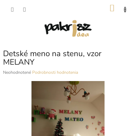
Prejsť
NÁKU
na
obsah
KOŠÍK
Detské meno na stenu, vzor
MELANY
Priemerné
Neohodnotené
Podrobnosti hodnotenia
hodnotenie
produktu
je
0,0
z
5
hviezdičiek.