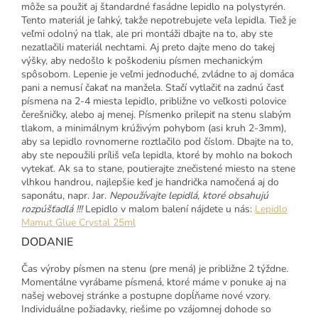
môže sa použiť aj štandardné fasádne lepidlo na polystyrén.
Tento materiál je ľahký, takže nepotrebujete veľa lepidla. Tiež je
veľmi odolný na tlak, ale pri montáži dbajte na to, aby ste
nezatlačili materiál nechtami. Aj preto dajte meno do takej
výšky, aby nedošlo k poškodeniu písmen mechanickým
spôsobom. Lepenie je veľmi jednoduché, zvládne to aj domáca
pani a nemusí čakať na manžela. Stačí vytlačiť na zadnú časť
písmena na 2-4 miesta lepidlo, približne vo veľkosti polovice
čerešničky, alebo aj menej. Písmenko prilepiť na stenu slabým
tlakom, a minimálnym krúživým pohybom (asi kruh 2-3mm),
aby sa lepidlo rovnomerne roztlačilo pod číslom. Dbajte na to,
aby ste nepoužili príliš veľa lepidla, ktoré by mohlo na bokoch
vytekať. Ak sa to stane, poutierajte znečistené miesto na stene
vlhkou handrou, najlepšie keď je handrička namočená aj do
saponátu, napr. Jar.
Nepoužívajte lepidlá, ktoré obsahujú
rozpúšťadlá !!!
Lepidlo v malom balení nájdete u nás:
Lepidlo
Mamut Glue Crystal 25ml
DODANIE
Čas výroby písmen na stenu (pre mená) je približne 2 týždne.
Momentálne vyrábame písmená, ktoré máme v ponuke aj na
našej webovej stránke a postupne dopĺňame nové vzory.
Individuálne požiadavky, riešime po vzájomnej dohode so