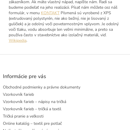
zákazníkom. Ak máte vlastný nápad, napíšte nám. Radi sa
budeme podieľať na jeho realizácii. Písať nám môžete cez náš
formulár, v menu
KONTAKT
Písmená sú vyrobené z XPS
(extrudovaný polystyrén, nie ako bežný, nie je lisovaný z
guličiek) a je odolný voči poveternostným vplyvom. Je odolný
voči tlaku, vodu absorbuje len veľmi minimálne, a preto sa
používa často v stavebníctve ako izolačný materiál, viď.
Wikipedia
.
Z
á
p
ä
Informácie pre vás
t
Obchodné podmienky a právne dokumenty
i
e
Vzorkovník farieb
Vzorkovník farieb – nápisy na tričká
Vzorkovník farieb – tričká a textil
Tričká pranie a veľkosti
Online katalóg – textil pre potlač