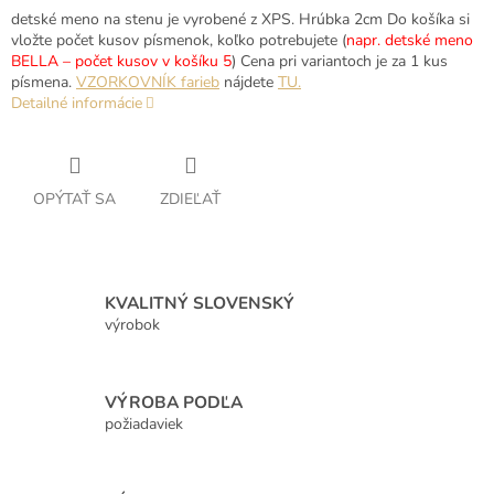
detské meno na stenu je vyrobené z XPS. Hrúbka 2cm Do košíka si
vložte počet kusov písmenok, koľko potrebujete (
napr. detské meno
BELLA – počet kusov v košíku 5
) Cena pri variantoch je za 1 kus
písmena.
VZORKOVNÍK farieb
nájdete
TU.
Detailné informácie
OPÝTAŤ SA
ZDIEĽAŤ
KVALITNÝ SLOVENSKÝ
výrobok
VÝROBA PODĽA
požiadaviek