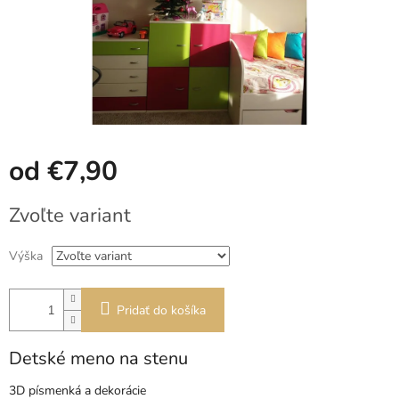
od
€7,90
Jednotková
Zvoľte variant
cena:
Výška
Pridať do košíka
Detské meno na stenu
3D písmenká a dekorácie