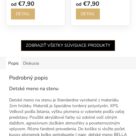
€7,90
€7,90
od
od
DETAIL
DETAIL
ZOBRAZIŤ VŠETKY SÚVISIACE PRODUKTY
Popis
Diskusia
Podrobný popis
Detské meno na stenu
Detské meno na stenu je štandardne vyrobené z materiálu
2cm hrúbky. Materiál je špeciálne tvrdený polystyrén, XPS.
Veľkosť podľa želania, výšku písmena si vyberiete podľa vašej
predstavy. Použité akrylátové farby sú odolné voči silným
dažďom, agresívnym zložkám atmosféry a poveternostným
vplyvom. Rôzne farebné prevedenia. Do košíka si vložte počet
kusov písmenok koľko potrebujete ( napr. detské meno BELLA