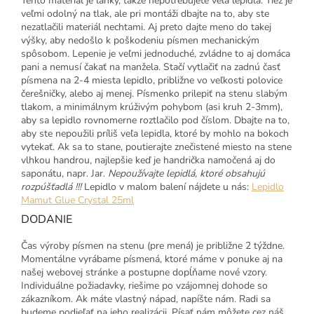
Tento materiál je ľahký, takže nepotrebujete veľa lepidla. Tiež je
veľmi odolný na tlak, ale pri montáži dbajte na to, aby ste
nezatlačili materiál nechtami. Aj preto dajte meno do takej
výšky, aby nedošlo k poškodeniu písmen mechanickým
spôsobom. Lepenie je veľmi jednoduché, zvládne to aj domáca
pani a nemusí čakať na manžela. Stačí vytlačiť na zadnú časť
písmena na 2-4 miesta lepidlo, približne vo veľkosti polovice
čerešničky, alebo aj menej. Písmenko prilepiť na stenu slabým
tlakom, a minimálnym krúživým pohybom (asi kruh 2-3mm),
aby sa lepidlo rovnomerne roztlačilo pod číslom. Dbajte na to,
aby ste nepoužili príliš veľa lepidla, ktoré by mohlo na bokoch
vytekať. Ak sa to stane, poutierajte znečistené miesto na stene
vlhkou handrou, najlepšie keď je handrička namočená aj do
saponátu, napr. Jar.
Nepoužívajte lepidlá, ktoré obsahujú
rozpúšťadlá !!!
Lepidlo v malom balení nájdete u nás:
Lepidlo
Mamut Glue Crystal 25ml
DODANIE
Čas výroby písmen na stenu (pre mená) je približne 2 týždne.
Momentálne vyrábame písmená, ktoré máme v ponuke aj na
našej webovej stránke a postupne dopĺňame nové vzory.
Individuálne požiadavky, riešime po vzájomnej dohode so
zákazníkom. Ak máte vlastný nápad, napíšte nám. Radi sa
budeme podieľať na jeho realizácii. Písať nám môžete cez náš