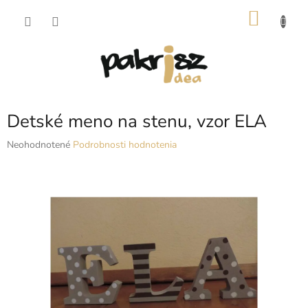
Prejsť
NÁKU
na
obsah
KOŠÍK
Detské meno na stenu, vzor ELA
Priemerné
Neohodnotené
Podrobnosti hodnotenia
hodnotenie
produktu
je
0,0
z
5
hviezdičiek.