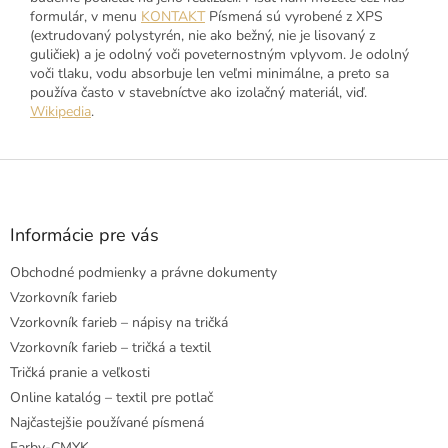
formulár, v menu
KONTAKT
Písmená sú vyrobené z XPS
(extrudovaný polystyrén, nie ako bežný, nie je lisovaný z
guličiek) a je odolný voči poveternostným vplyvom. Je odolný
voči tlaku, vodu absorbuje len veľmi minimálne, a preto sa
používa často v stavebníctve ako izolačný materiál, viď.
Wikipedia
.
Z
á
p
ä
Informácie pre vás
t
Obchodné podmienky a právne dokumenty
i
e
Vzorkovník farieb
Vzorkovník farieb – nápisy na tričká
Vzorkovník farieb – tričká a textil
Tričká pranie a veľkosti
Online katalóg – textil pre potlač
Najčastejšie používané písmená
Farby-CMYK