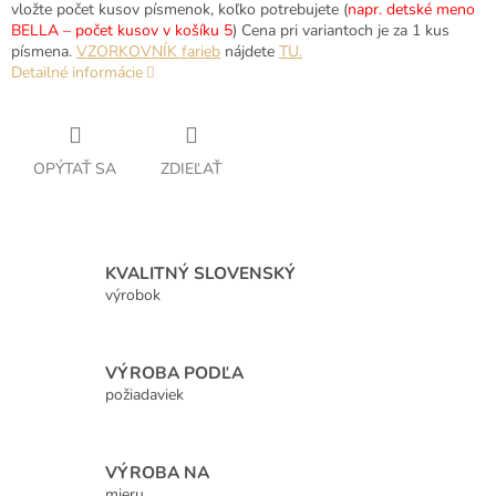
vložte počet kusov písmenok, koľko potrebujete (
napr. detské meno
BELLA – počet kusov v košíku 5
) Cena pri variantoch je za 1 kus
písmena.
VZORKOVNÍK farieb
nájdete
TU.
Detailné informácie
OPÝTAŤ SA
ZDIEĽAŤ
KVALITNÝ SLOVENSKÝ
výrobok
VÝROBA PODĽA
požiadaviek
VÝROBA NA
mieru