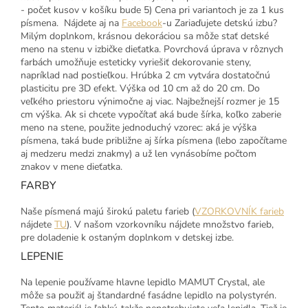
- počet kusov v košíku bude 5) Cena pri variantoch je za 1 kus
písmena. Nájdete aj na
Facebook
-u Zariaďujete detskú izbu?
Milým doplnkom, krásnou dekoráciou sa môže stať detské
meno na stenu v izbičke dieťatka. Povrchová úprava v rôznych
farbách umožňuje esteticky vyriešiť dekorovanie steny,
napríklad nad postieľkou. Hrúbka 2 cm vytvára dostatočnú
plasticitu pre 3D efekt. Výška od 10 cm až do 20 cm. Do
veľkého priestoru výnimočne aj viac. Najbežnejší rozmer je 15
cm výška. Ak si chcete vypočítať aká bude šírka, koľko zaberie
meno na stene, použite jednoduchý vzorec: aká je výška
písmena, taká bude približne aj šírka písmena (lebo započítame
aj medzeru medzi znakmy) a už len vynásobíme počtom
znakov v mene dieťatka.
FARBY
Naše písmená majú širokú paletu farieb (
VZORKOVNÍK farieb
nájdete
TU
). V našom vzorkovníku nájdete množstvo farieb,
pre doladenie k ostaným doplnkom v detskej izbe.
LEPENIE
Na lepenie používame hlavne lepidlo MAMUT Crystal, ale
môže sa použiť aj štandardné fasádne lepidlo na polystyrén.