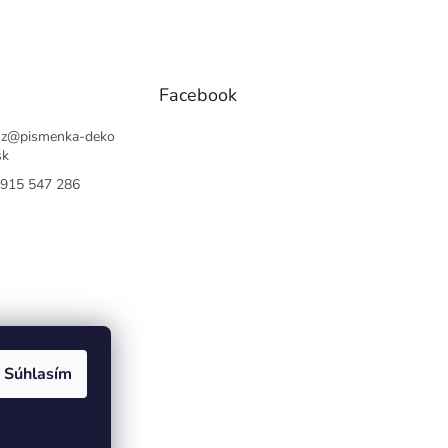
Facebook
sz
@
pismenka-deko
sk
915 547 286
Súhlasím