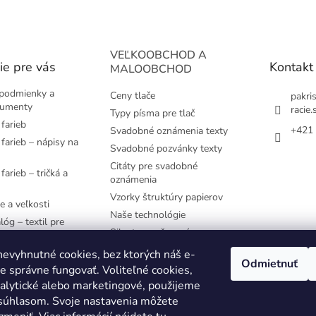
VEĽKOOBCHOD A
ie pre vás
Kontakt
MALOOBCHOD
podmienky a
Ceny tlače
pakri
kumenty
racie.
Typy písma pre tlač
farieb
+421 
Svadobné oznámenia texty
farieb – nápisy na
Svadobné pozvánky texty
Citáty pre svadobné
farieb – tričká a
oznámenia
Vzorky štruktúry papierov
e a veľkosti
Naše technológie
lóg – textil pre
Siluety pre časovú os
e používané
evyhnutné cookies, bez ktorých náš e-
Odmietnuť
 správne fungovať. Voliteľné cookies,
YK
nalytické alebo marketingové, použijeme
 súhlasom. Svoje nastavenia môžete