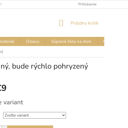
 FARIEB
VZORKOVNÍK FARIEB – NÁPISY NA TRIČKÁ
Prihlásenie
VZORKOVN
NÁKUPNÝ
Prázdny košík
KOŠÍK
materiál
Oslavy
Súpisné čísla na dom
Pozor PES - 
ný
aný, bude rýchlo pohryzený
€9
vá
e variant