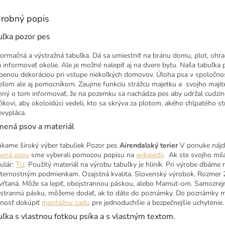
robný popis
uľka pozor pes
nformačná a výstražná tabuľka. Dá sa umiestniť na bránu domu, plot, ohr
a informovať okolie. Ale je možné nalepiť aj na dvere bytu. Naša tabuľka
benou dekoráciou pri vstupe niekoľkých domovov. Úloha psa v spoločnost
teľom ale aj pomocníkom. Zaujme funkciu strážcu majetku a svojho majite
nný o tom informovať, že na pozemku sa nachádza pes aby udržal cudzinc
čikovi, aby okoloidúci vedeli, kto sa skrýva za plotom, akého chlpatého 
evypláca.
mená psov a materiál
kame široký výber tabuliek Pozor pes
Airendalský terier
V ponuke nájd
ená psov
sme vyberali pomocou popisu na
wikipédii
. Ak ste svojho mil
ulár:
TU
. Použitý materiál na výrobu tabuľky je hliník. Pri výrobe dbáme 
ternostným podmienkam. Ozajstná kvalita. Slovenský výrobok. Rozmer 2
vŕtaná. Môže sa lepiť, obojstrannou páskou, alebo Mamut-om. Samozrejm
strannú pásku, môžeme dodať, ak to dáte do poznámky. Do poznámky môže
nosť dokúpiť
montážnu sadu
pre jednoduchšie a bezpečnejšie uchytenie.
ľka s vlastnou fotkou psíka a s vlastným textom.