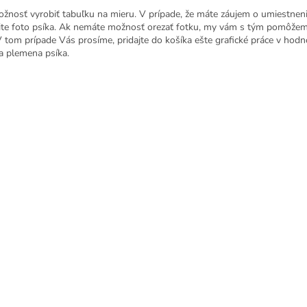
ožnosť vyrobiť tabuľku na mieru. V prípade, že máte záujem o umiestnen
ite foto psíka. Ak nemáte možnosť orezať fotku, my vám s tým pomôžem
V tom prípade Vás prosíme, pridajte do košíka ešte grafické práce v hod
a plemena psíka.