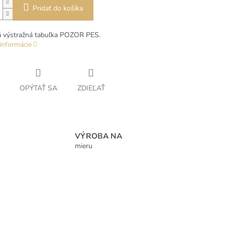
Pridať do košíka
á výstražná tabuľka POZOR PES.
informácie
OPÝTAŤ SA
ZDIEĽAŤ
VÝROBA NA
mieru