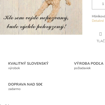
Hliníkov
Detailné 
TLAČ
KVALITNÝ SLOVENSKÝ
VÝROBA PODĽA
výrobok
požiadaviek
DOPRAVA NAD 50€
zadarmo