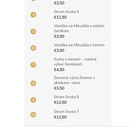
€3,50
Strom života 5
€12,90
Vareška na Mikuláša s malým
čertíkom
€3,90
Vareška na Mikuláša s čertom
€3,90
Kocky s menom - vlastný
výber farebnosti
€4,50
Drevený výrez Domov s
oblúkom- natur
€3,50
Strom života 8
€12,90
Strom života 7
€12,90
Z