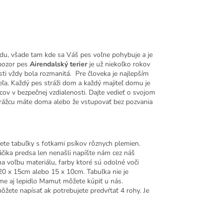
adu, všade tam kde sa Váš pes voľne pohybuje a je
 pozor pes
Airendalský terier
je už niekoľko rokov
i vždy bola rozmanitá. Pre človeka je najlepším
ľa. Každý pes stráži dom a každý majiteľ domu je
ov v bezpečnej vzdialenosti. Dajte vedieť o svojom
strážcu máte doma alebo že vstupovať bez pozvania
ete tabuľky s fotkami psíkov rôznych plemien.
áčika predsa len nenašli napíšte nám cez náš
na voľbu materiálu, farby ktoré sú odolné voči
0 x 15cm alebo 15 x 10cm. Tabuľka nie je
e aj lepidlo Mamut môžete kúpiť u nás.
te napísať ak potrebujete predvŕtať 4 rohy. Je