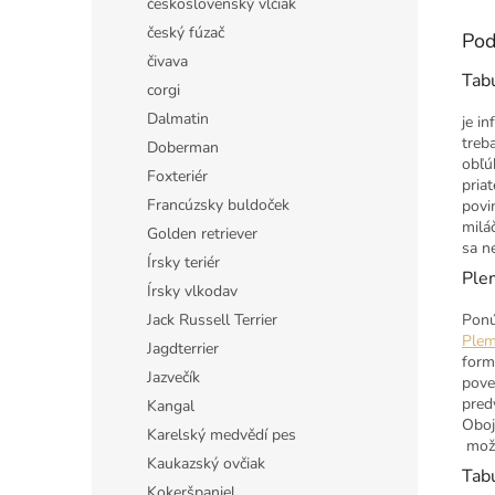
československý vlčiak
český fúzač
Pod
čivava
Tab
corgi
Dalmatin
je i
treb
Doberman
obľú
Foxteriér
pria
Francúzsky buldoček
povi
milá
Golden retriever
sa n
Írsky teriér
Ple
Írsky vlkodav
Jack Russell Terrier
Ponú
Plem
Jagdterrier
form
Jazvečík
pove
pred
Kangal
Oboj
Karelský medvědí pes
mož
Kaukazský ovčiak
Tabu
Kokeršpaniel