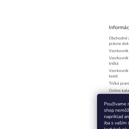
á
p
ä
t
Informác
i
e
Obchodné 
právne do
Vzorkovník 
Vzorkovník 
tričká
Vzorkovník 
textil
Tričká prani
Online kata
potlač
Najčastejši
Používame n
písmená
shop nemôže
Farby-CM
napríklad a
iba s vaším
Farby-RGB