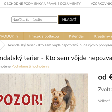
OBCHODNÉ PODMIENKY A PRÁVNE DOKUMENTY
VZORKOVNÍK
HĽADAŤ
PRODUKTY
Hrnček s potlačou
Kalendár
Kreatívny 
Airendalský terier - Kto sem vôjde nepozvaný, bude rýchlo pohryze
ndalský terier - Kto sem vôjde nepozv
né
notené
Podrobnosti hodnotenia
nie
od
u
Jednotko
Zvoľt
cena:
ek.
Veľkosť