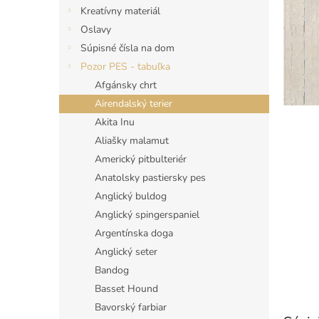
Kreatívny materiál
Oslavy
Súpisné čísla na dom
Pozor PES - tabuľka
Afgánsky chrt
Airendalský terier
Akita Inu
Aliašky malamut
Americký pitbulteriér
Anatolsky pastiersky pes
Anglický buldog
Anglický spingerspaniel
Argentínska doga
Anglický seter
Bandog
Basset Hound
Bavorský farbiar