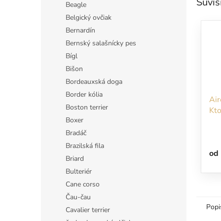
Súvis
Beagle
Belgický ovčiak
Bernardín
Bernský salašnícky pes
Bígl
Bišon
Bordeauxská doga
Border kólia
Air
Boston terrier
Kto
Boxer
nep
rýc
Bradáč
Brazilská fila
od
Briard
Bulteriér
Cane corso
Čau-čau
Popi
Cavalier terrier