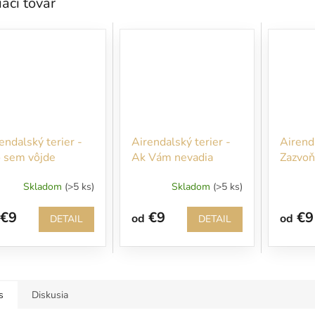
iaci tovar
endalský terier -
Airendalský terier -
Airenda
 sem vôjde
Ak Vám nevadia
Zazvoň 
ozvaný, bude
chlpy
Skladom
(>5 ks)
Skladom
(>5 ks)
hlo pohryzený
€9
€9
€9
od
od
DETAIL
DETAIL
s
Diskusia