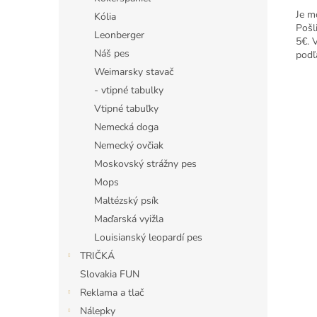
Je m
Kólia
Pošl
Leonberger
5€. 
Náš pes
podľ
Weimarsky stavač
- vtipné tabulky
Vtipné tabuľky
Nemecká doga
Nemecký ovčiak
Moskovský strážny pes
Mops
Maltézský psík
Maďarská vyižla
Louisianský leopardí pes
TRIČKÁ
Slovakia FUN
Reklama a tlač
Nálepky