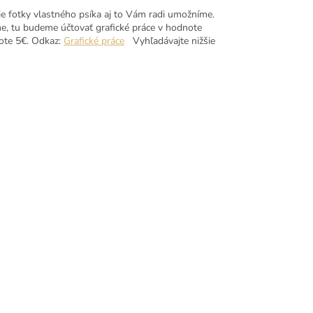
ie fotky vlastného psíka aj to Vám radi umožníme.
e, tu budeme účtovať grafické práce v hodnote
note 5€. Odkaz:
Grafické práce
Vyhľadávajte nižšie