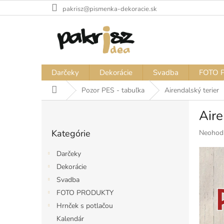
Prejsť
pakrisz@pismenka-dekoracie.sk
na
obsah
Darčeky
Dekorácie
Svadba
FOTO 
Domov
Pozor PES - tabuľka
Airendalský terier
B
Aire
o
Preskočiť
č
Kategórie
Priemer
Neohod
kategórie
n
hodnote
ý
produkt
Darčeky
p
je
Dekorácie
a
0,0
Svadba
z
n
5
e
FOTO PRODUKTY
hviezdiči
l
Hrnček s potlačou
Kalendár