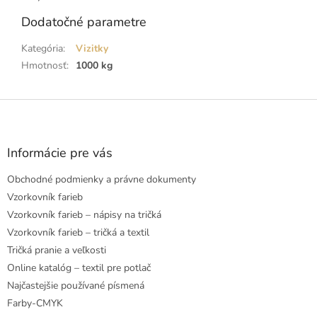
Dodatočné parametre
Kategória
:
Vizitky
Hmotnosť
:
1000 kg
Z
á
p
ä
Informácie pre vás
t
Obchodné podmienky a právne dokumenty
i
e
Vzorkovník farieb
Vzorkovník farieb – nápisy na tričká
Vzorkovník farieb – tričká a textil
Tričká pranie a veľkosti
Online katalóg – textil pre potlač
Najčastejšie používané písmená
Farby-CMYK