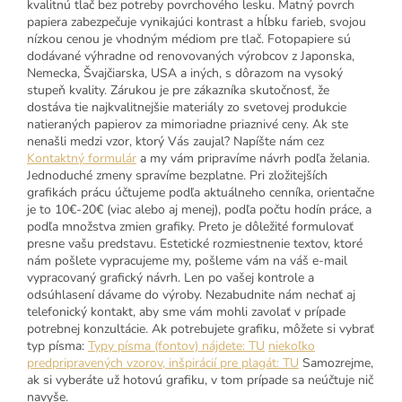
kvalitnú tlač bez potreby povrchového lesku. Matný povrch
papiera zabezpečuje vynikajúci kontrast a hĺbku farieb, svojou
nízkou cenou je vhodným médiom pre tlač. Fotopapiere sú
dodávané výhradne od renovovaných výrobcov z Japonska,
Nemecka, Švajčiarska, USA a iných, s dôrazom na vysoký
stupeň kvality. Zárukou je pre zákazníka skutočnosť, že
dostáva tie najkvalitnejšie materiály zo svetovej produkcie
natieraných papierov za mimoriadne priaznivé ceny. Ak ste
nenašli medzi vzor, ktorý Vás zaujal? Napíšte nám cez
Kontaktný formulár
a my vám pripravíme návrh podľa želania.
Jednoduché zmeny spravíme bezplatne. Pri zložitejších
grafikách prácu účtujeme podľa aktuálneho cenníka, orientačne
je to 10€-20€ (viac alebo aj menej), podľa počtu hodín práce, a
podľa množstva zmien grafiky. Preto je dôležité formulovať
presne vašu predstavu. Estetické rozmiestnenie textov, ktoré
nám pošlete vypracujeme my, pošleme vám na váš e-mail
vypracovaný grafický návrh. Len po vašej kontrole a
odsúhlasení dávame do výroby. Nezabudnite nám nechať aj
telefonický kontakt, aby sme vám mohli zavolať v prípade
potrebnej konzultácie. Ak potrebujete grafiku, môžete si vybrať
typ písma:
Typy písma (fontov) nájdete: TU
niekoľko
predpripravených vzorov, inšpirácií pre plagát: TU
Samozrejme,
ak si vyberáte už hotovú grafiku, v tom prípade sa neúčtuje nič
navyše.