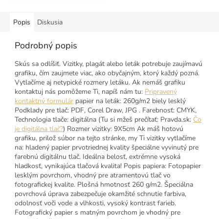
Popis
Diskusia
Podrobný popis
Skús sa odlíšiť. Vizitky, plagát alebo leták potrebuje zaujímavú
grafiku, čím zaujmete viac, ako obyčajným, ktorý každý pozná.
Vytlačíme aj netypické rozmery letáku. Ak nemáš grafiku
kontaktuj nás pomôžeme Ti, napíš nám tu:
Pripravený
kontaktný formulár
papier na leták: 260g/m2 biely lesklý
Podklady pre tlač: PDF, Corel Draw, JPG . Farebnosť: CMYK,
Technologia tlače: digitálna (Tu si mžeš prečítať: Pravda.sk:
Čo
je digitálna tlač?
) Rozmer vizitky: 9X5cm Ak máš hotovú
grafiku, prilož súbor na tejto stránke, my Ti vizitky vytlačíme
na: hladený papier prvotriednej kvality špeciálne vyvinutý pre
farebnú digitálnu tlač. Ideálna belosť, extrémne vysoká
hladkosť, vynikajúca tlačová kvalita! Popis papiera: Fotopapier
lesklým povrchom, vhodný pre atramentovú tlač vo
fotografickej kvalite. Plošná hmotnosť 260 g/m2. Špeciálna
povrchová úprava zabezpečuje okamžité schnutie farbiva,
odolnosť voči vode a vlhkosti, vysoký kontrast farieb.
Fotografický papier s matným povrchom je vhodný pre