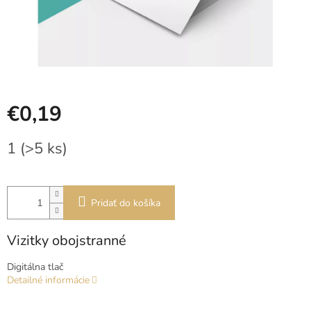
€0,19
Jednotková
1
(>5 ks)
cena:
Pridať do košíka
Vizitky obojstranné
Digitálna tlač
Detailné informácie