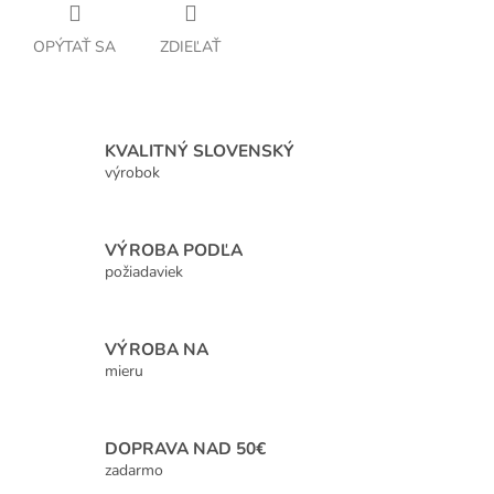
OPÝTAŤ SA
ZDIEĽAŤ
KVALITNÝ SLOVENSKÝ
výrobok
VÝROBA PODĽA
požiadaviek
VÝROBA NA
mieru
DOPRAVA NAD 50€
zadarmo