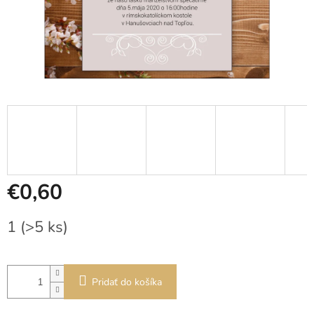
€0,60
Jednotková
1
(>5 ks)
cena:
Pridať do košíka