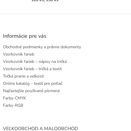
Z
á
p
ä
Informácie pre vás
t
Obchodné podmienky a právne dokumenty
i
e
Vzorkovník farieb
Vzorkovník farieb – nápisy na tričká
Vzorkovník farieb – tričká a textil
Tričká pranie a veľkosti
Online katalóg – textil pre potlač
Najčastejšie používané písmená
Farby-CMYK
Farby-RGB
VEĽKOOBCHOD A MALOOBCHOD