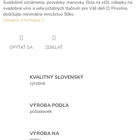
Svadobné oznámenia, pozvánky, menovky, čísla na stôl, nálepky na
svadobné víno a veľa ostatných tlačovín pre Váš deň D. Prosíme,
dodržujte minimálne množstvo 50ks.
Detailné informácie
OPÝTAŤ SA
ZDIEĽAŤ
KVALITNÝ SLOVENSKÝ
výrobok
VÝROBA PODĽA
požiadaviek
VÝROBA NA
mieru