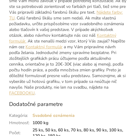
sme Vám mohli zavolať v prípade potrebnej konzultácie. Ak by
ste sa potrebovali zorientovať vo farbách pri tlači, tiež sme pre
Vás pripravili základnú farebnú škálu pre text.
Nájdete farby:
TU
. Celú farebnú škálu sme sem nedali. Ak máte vlastnú
požiadavku, určite prispôsobíme vzor svadobného oznámenia
alebo tlačovín k vašej predstave. V prípade akýchkoľvek
otázok, alebo návrhov kontaktujte nás cez náš
Kontaktný
formulár.
Ak ste nenašli medzi vzor, ktorý Vás zaujal? Napíšte
nám cez
Kontaktný formulár
a my Vám pripravíme návrh
podľa želania. Jednoduché zmeny spravíme bezplatne. Pri
zložitejších grafikách prácu účtujeme podľa aktuálneho
cenníka, orientačne je to 20€-30€ (viac alebo aj menej), podľa
počtu hodín práce, a podľa množstva zmien grafiky. Preto je
dôležité formulovať presne vašu predstavu. Samozrejme, ak si
vyberáte už hotovú grafiku, v tom prípade sa neúčtuje nič
navyše. Naše produkty, nie len na svadbu, nájdete na
FACEBOOKU
.
Dodatočné parametre
Kategória
:
Svadobné oznámenia
Hmotnosť
:
1000 kg
25 ks, 50 ks, 60 ks, 70 ks, 80 ks, 90 ks, 100 ks,
Počet
:
120 ks, 150 ks