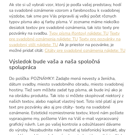
Ak ste si už vybrali vzor, ktorý je podľa vašej predstavy, hodí
sa svadobné oznámenie vzorom a farebnosťou k svadobnej
výzdobe, tak sme pre Vás pripravili aj veľký počet rôznych
typov písma ako aj farby písma. V zozname máme niekoľko
desiatok textov pre svadobné oznámenia, tak isto texty pre
pozvánky na svadbu.
Typy písma (fontov) nájdete: TU
Texty
pre svadobné oznámenia nájdete: TU
Texty pre pozvánky na
svadobný stôl nájdete: TU
Ak je priestor na pozvánke, je
možné pridať citát:
Citáty pre svadobné oznámenia nájdete: TU
Výsledok bude vaša a naša spoločná
spolupráca
Do políčka: POZNÁMKY: Zadajte mená nevesty a ženícha,
dátum svadby, miesto svadobného obradu, miesto svadobnej
hostiny. Tiež sem môžete zadať typ písma, ak bude iný ako je
na obrázku produktu. Tak isto si môžete skopírovať niektorý z
našich textov, alebo napísať vlastný text. Toto isté platí aj pre
text pre pozvánky ako aj pre citáty- texty na svadobné
oznámenie. Estetické rozmiestnenie textov, ktoré nám pošlete
vypracujeme my, pošleme Vám na Váš e-mail vypracovaný
grafický návrh. Len po vašej kontrole a odsúhlasení dávame
do výroby. Nezabudnite nám nechať aj telefonický kontakt, aby