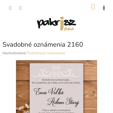
Prejsť
NÁKU
na
obsah
KOŠÍK
Svadobné oznámenia 2160
Priemerné
Neohodnotené
Podrobnosti hodnotenia
hodnotenie
produktu
je
0,0
z
5
hviezdičiek.