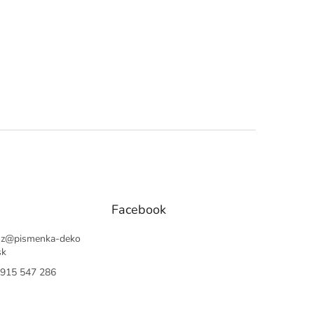
Facebook
sz
@
pismenka-deko
sk
915 547 286