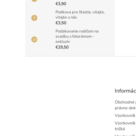
€3,90
Podkova pre šťastie, vitajte,
vitajte u nás
€3,50
Poďakovanie rodičom na
svadbu s fotorámom -
exkluzív
€29,50
Z
á
p
ä
t
Informác
i
e
Obchodné 
právne do
Vzorkovník 
Vzorkovník 
tričká