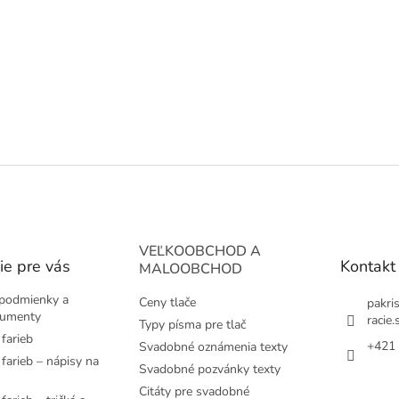
VEĽKOOBCHOD A
ie pre vás
Kontakt
MALOOBCHOD
podmienky a
Ceny tlače
pakri
kumenty
racie.
Typy písma pre tlač
farieb
+421 
Svadobné oznámenia texty
farieb – nápisy na
Svadobné pozvánky texty
Citáty pre svadobné