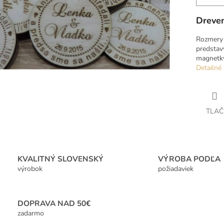
Dreve
Rozmery 
predstav
magnetky
Detailné 
TLAČ
KVALITNÝ SLOVENSKÝ
VÝROBA PODĽA
výrobok
požiadaviek
DOPRAVA NAD 50€
zadarmo