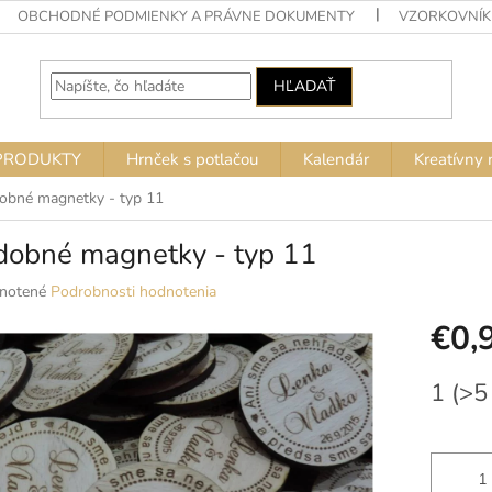
OBCHODNÉ PODMIENKY A PRÁVNE DOKUMENTY
VZORKOVNÍK
HĽADAŤ
PRODUKTY
Hrnček s potlačou
Kalendár
Kreatívny 
obné magnetky - typ 11
dobné magnetky - typ 11
né
notené
Podrobnosti hodnotenia
nie
€0,
u
Jednotko
1
(>5
cena:
ek.