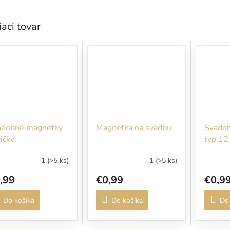
iaci tovar
adobné magnetky
Magnetka na svadbu
Svadob
ičky
typ 12
1
(>5 ks)
1
(>5 ks)
,99
€0,99
€0,9
Do košíka
Do košíka
Do 