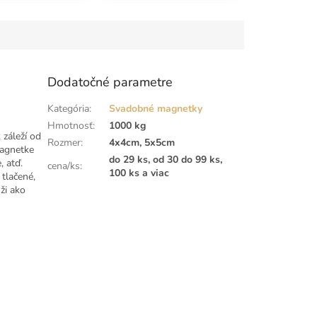
Dodatočné parametre
Kategória
:
Svadobné magnetky
Hmotnosť
:
1000 kg
záleží od
Rozmer
:
4x4cm, 5x5cm
agnetke
do 29 ks, od 30 do 99 ks,
, atď.
cena/ks
:
100 ks a viac
tlačené,
ži ako