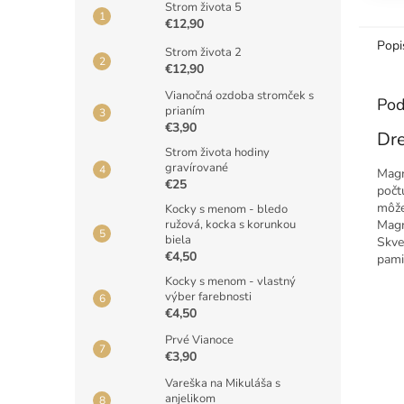
Strom života 5
€12,90
Popi
Strom života 2
€12,90
Vianočná ozdoba stromček s
Pod
prianím
€3,90
Dre
Strom života hodiny
gravírované
Magn
€25
počt
môže
Kocky s menom - bledo
Magn
ružová, kocka s korunkou
biela
Skve
€4,50
pami
Kocky s menom - vlastný
výber farebnosti
€4,50
Prvé Vianoce
€3,90
Vareška na Mikuláša s
anjelikom