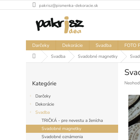
Prejsť
pakrisz@pismenka-dekoracie.sk
na
obsah
Darčeky
Dekorácie
Svadba
FOTO 
Domov
Svadba
Svadobné magnetky
Svad
B
Sva
o
Preskočiť
č
Kategórie
Priemer
Neohod
kategórie
n
hodnote
ý
produkt
Darčeky
p
je
Dekorácie
a
0,0
Svadba
z
n
5
e
TRIČKÁ - pre nevestu a ženícha
hviezdiči
l
Svadobné magnetky
Svadobné oznámenia