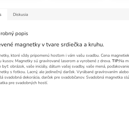
s
Diskusia
robný popis
vené magnetky v tvare srdiečka a kruhu.
etky, ktoré vždy pripomenú hosťom i vám vašu svadbu. Cena magnetiek 
u kusov. Magnetky sú gravírované laserom a vyrobené z dreva.
TIP:
Na m
 byť: obrázok, vaše iniciály, dátum vašej svadby, vaše mená, poďakovanie
etky s fotkou. Lacný, ale jedinečný darček. Vyrábané gravírovaním alebo 
lá svadobná dekorácia, darček pre svadobčanov. Svadobná magnetka slú
atka pre svadobných hostí.