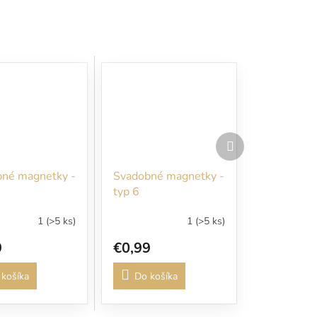
Ďalší
produkt
né magnetky -
Svadobné magnetky -
typ 6
1
(>5 ks)
1
(>5 ks)
9
€0,99
košíka
Do košíka