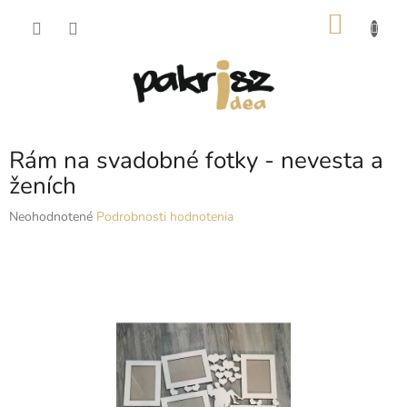
Prejsť
NÁKU
na
obsah
KOŠÍK
Rám na svadobné fotky - nevesta a
ženích
Priemerné
Neohodnotené
Podrobnosti hodnotenia
hodnotenie
produktu
je
0,0
z
5
hviezdičiek.