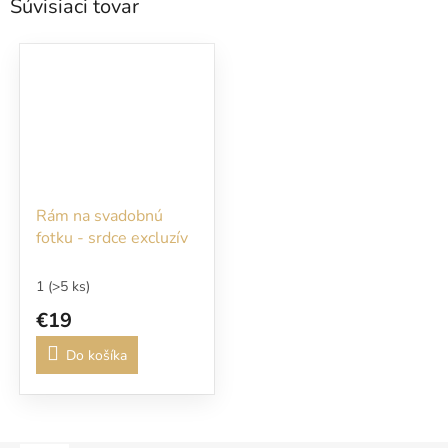
Súvisiaci tovar
Rám na svadobnú
fotku - srdce excluzív
1
(>5 ks)
€19
Do košíka