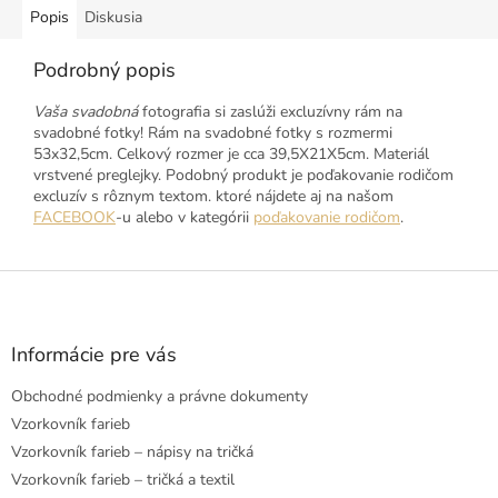
Popis
Diskusia
Podrobný popis
Vaša svadobná
fotografia si zaslúži excluzívny rám na
svadobné fotky! Rám na svadobné fotky s rozmermi
53x32,5cm. Celkový rozmer je cca 39,5X21X5cm. Materiál
vrstvené preglejky. Podobný produkt je poďakovanie rodičom
excluzív s rôznym textom. ktoré nájdete aj na našom
FACEBOOK
-u alebo v kategórii
poďakovanie rodičom
.
Z
á
p
ä
Informácie pre vás
t
Obchodné podmienky a právne dokumenty
i
e
Vzorkovník farieb
Vzorkovník farieb – nápisy na tričká
Vzorkovník farieb – tričká a textil