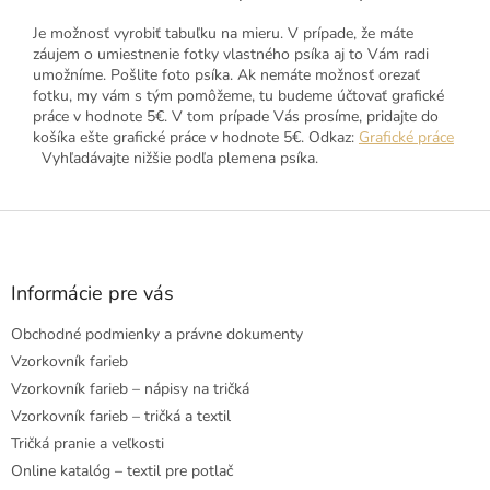
Je možnosť vyrobiť tabuľku na mieru. V prípade, že máte
záujem o umiestnenie fotky vlastného psíka aj to Vám radi
umožníme. Pošlite foto psíka. Ak nemáte možnosť orezať
fotku, my vám s tým pomôžeme, tu budeme účtovať grafické
práce v hodnote 5€. V tom prípade Vás prosíme, pridajte do
košíka ešte grafické práce v hodnote 5€. Odkaz:
Grafické práce
Vyhľadávajte nižšie podľa plemena psíka.
Z
á
p
ä
Informácie pre vás
t
Obchodné podmienky a právne dokumenty
i
e
Vzorkovník farieb
Vzorkovník farieb – nápisy na tričká
Vzorkovník farieb – tričká a textil
Tričká pranie a veľkosti
Online katalóg – textil pre potlač