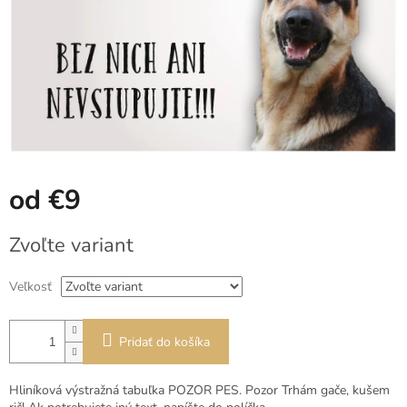
od
€9
Jednotková
Zvoľte variant
cena:
Veľkosť
Pridať do košíka
Hliníková výstražná tabuľka POZOR PES. Pozor Trhám gače, kušem