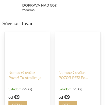
DOPRAVA NAD 50€
zadarmo
Súvisiaci tovar
Nemecký ovčiak –
Nemecký ovčiak.
Pozor! Tu strážim ja
POZOR PES! Po
vstupe na náš
pozemok sa Vám
Skladom
(>5 ks)
Skladom
(>5 ks)
budem okamžite
€9
€9
od
od
venovať!
DETAIL
DETAIL