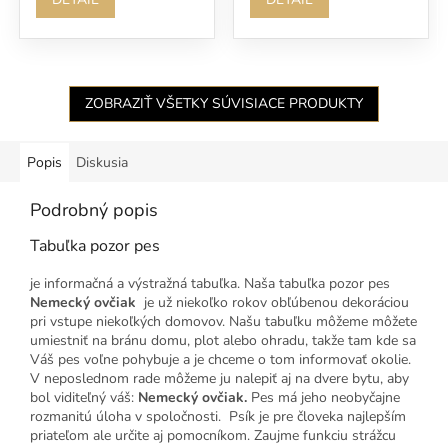
ZOBRAZIŤ VŠETKY SÚVISIACE PRODUKTY
Popis
Diskusia
Podrobný popis
Tabuľka pozor pes
je informačná a výstražná tabuľka. Naša tabuľka pozor pes
Nemecký ovčiak
je už niekoľko rokov obľúbenou dekoráciou
pri vstupe niekoľkých domovov. Našu tabuľku môžeme môžete
umiestniť na bránu domu, plot alebo ohradu, takže tam kde sa
Váš pes voľne pohybuje a je chceme o tom informovať okolie.
V neposlednom rade môžeme ju nalepiť aj na dvere bytu, aby
bol viditeľný váš:
Nemecký ovčiak
.
Pes má jeho neobyčajne
rozmanitú úloha v spoločnosti. Psík je pre človeka najlepším
priateľom ale určite aj pomocníkom. Zaujme funkciu strážcu