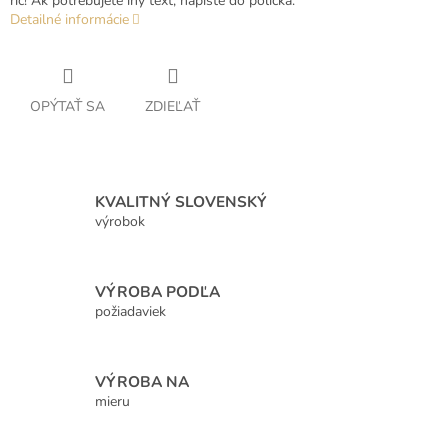
rič! Ak potrebujete iný text, napíšte do políčka.
Detailné informácie
OPÝTAŤ SA
ZDIEĽAŤ
KVALITNÝ SLOVENSKÝ
výrobok
VÝROBA PODĽA
požiadaviek
VÝROBA NA
mieru