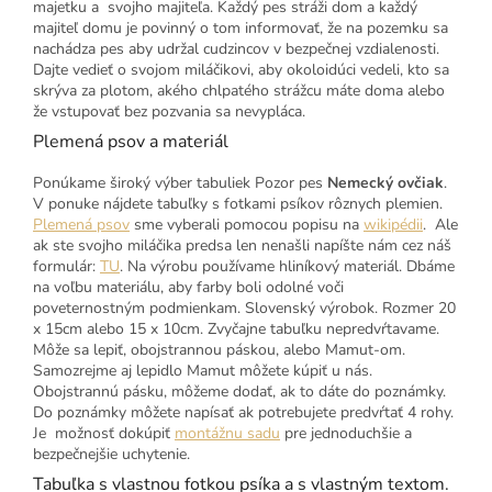
majetku a svojho majiteľa. Každý pes stráži dom a každý
majiteľ domu je povinný o tom informovať, že na pozemku sa
nachádza pes aby udržal cudzincov v bezpečnej vzdialenosti.
Dajte vedieť o svojom miláčikovi, aby okoloidúci vedeli, kto sa
skrýva za plotom, akého chlpatého strážcu máte doma alebo
že vstupovať bez pozvania sa nevypláca.
Plemená psov a materiál
Ponúkame široký výber tabuliek Pozor pes
Nemecký ovčiak
.
V ponuke nájdete tabuľky s fotkami psíkov rôznych plemien.
Plemená psov
sme vyberali pomocou popisu na
wikipédii
. Ale
ak ste svojho miláčika predsa len nenašli napíšte nám cez náš
formulár:
TU
. Na výrobu používame hliníkový materiál. Dbáme
na voľbu materiálu, aby farby boli odolné voči
poveternostným podmienkam. Slovenský výrobok. Rozmer 20
x 15cm alebo 15 x 10cm. Zvyčajne tabuľku nepredvŕtavame.
Môže sa lepiť, obojstrannou páskou, alebo Mamut-om.
Samozrejme aj lepidlo Mamut môžete kúpiť u nás.
Obojstrannú pásku, môžeme dodať, ak to dáte do poznámky.
Do poznámky môžete napísať ak potrebujete predvŕtať 4 rohy.
Je možnosť dokúpiť
montážnu sadu
pre jednoduchšie a
bezpečnejšie uchytenie.
Tabuľka s vlastnou fotkou psíka a s vlastným textom.