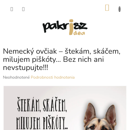
Prejsť
NÁKU
na
obsah
KOŠÍK
Nemecký ovčiak – štekám, skáčem,
milujem piškóty… Bez nich ani
nevstupujte!!!
Priemerné
Neohodnotené
Podrobnosti hodnotenia
hodnotenie
produktu
je
0,0
z
5
hviezdičiek.