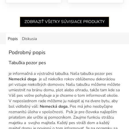
ZOBRAZIŤ VŠETKY SÚVISIACE PRODUKTY
Popis
Diskusia
Podrobný popis
Tabuľka pozor pes
je informačná a výstražná tabuľka. Naša tabuľka pozor pes
Nemecká doga
je už niekoľko rokov obľúbenou dekoráciou
pri vstupe niekoľkých domovov. Našu tabuľku môžeme môžete
umiestniť na bránu domu, plot alebo ohradu, takže tam kde sa
Váš pes voľne pohybuje a je chceme o tom informovať okolie.
V neposlednom rade môžeme ju nalepiť aj na dvere bytu, aby
bol viditeľný váš:
Nemecká doga
.
Pes má jeho neobyčajne
rozmanitú úloha v spoločnosti. Psík je pre človeka najlepším
priateľom ale určite aj pomocníkom. Zaujme funkciu strážcu
majetku a svojho majiteľa. Každý pes stráži dom a každý
majiteľ domu je povinný o tom informovať, že na pozemku sa