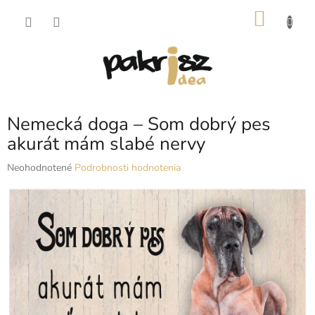
Prejsť
NÁKU
na
obsah
KOŠÍK
Nemecká doga – Som dobrý pes
akurát mám slabé nervy
Priemerné
Neohodnotené
Podrobnosti hodnotenia
hodnotenie
produktu
je
0,0
z
5
hviezdičiek.