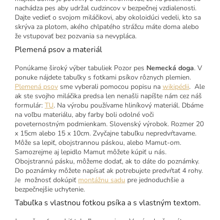
nachádza pes aby udržal cudzincov v bezpečnej vzdialenosti.
Dajte vedieť o svojom miláčikovi, aby okoloidúci vedeli, kto sa
skrýva za plotom, akého chlpatého strážcu máte doma alebo
že vstupovať bez pozvania sa nevypláca.
Plemená psov a materiál
Ponúkame široký výber tabuliek Pozor pes
Nemecká doga
. V
ponuke nájdete tabuľky s fotkami psíkov rôznych plemien.
Plemená psov
sme vyberali pomocou popisu na
wikipédii
. Ale
ak ste svojho miláčika predsa len nenašli napíšte nám cez náš
formulár:
TU
. Na výrobu používame hliníkový materiál. Dbáme
na voľbu materiálu, aby farby boli odolné voči
poveternostným podmienkam. Slovenský výrobok. Rozmer 20
x 15cm alebo 15 x 10cm. Zvyčajne tabuľku nepredvŕtavame.
Môže sa lepiť, obojstrannou páskou, alebo Mamut-om.
Samozrejme aj lepidlo Mamut môžete kúpiť u nás.
Obojstrannú pásku, môžeme dodať, ak to dáte do poznámky.
Do poznámky môžete napísať ak potrebujete predvŕtať 4 rohy.
Je možnosť dokúpiť
montážnu sadu
pre jednoduchšie a
bezpečnejšie uchytenie.
Tabuľka s vlastnou fotkou psíka a s vlastným textom.