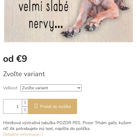
od
€9
Jednotková
Zvoľte variant
cena:
Veľkosť
Pridať do košíka
Hliníková výstražná tabuľka POZOR PES. Pozor Trhám gače, kušem
rič! Ak potrebujete iný text, napíšte do políčka.
Detailné informácie