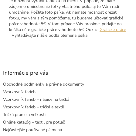
Je možnosť vyrobiť tabuľku na mieru. V prípade, že máte
záujem o umiestnenie fotky vlastného psíka aj to Vám radi
umožníme. Pošlite foto psíka. Ak nemáte možnosť orezať
fotku, my vám s tým pomôžeme, tu budeme účtovať grafické
práce v hodnote 5€. V tom prípade Vás prosíme, pridajte do
košíka ešte grafické práce v hodnote 5€. Odkaz:
Grafické práce
Vyhľadávajte nižšie podľa plemena psíka.
Z
á
p
ä
Informácie pre vás
t
Obchodné podmienky a právne dokumenty
i
e
Vzorkovník farieb
Vzorkovník farieb – nápisy na tričká
Vzorkovník farieb – tričká a textil
Tričká pranie a veľkosti
Online katalóg – textil pre potlač
Najčastejšie používané písmená