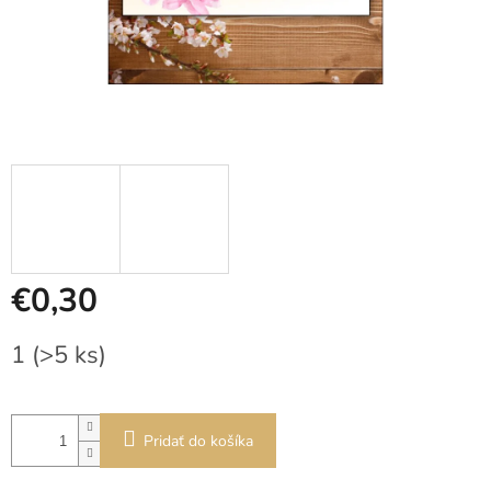
€0,30
Jednotková
1
(>5 ks)
cena:
Pridať do košíka