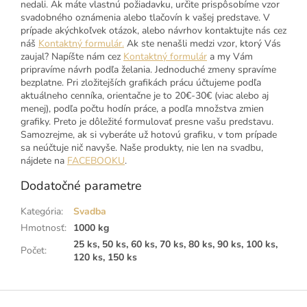
nedali. Ak máte vlastnú požiadavku, určite prispôsobíme vzor
svadobného oznámenia alebo tlačovín k vašej predstave. V
prípade akýchkoľvek otázok, alebo návrhov kontaktujte nás cez
náš
Kontaktný formulár.
Ak ste nenašli medzi vzor, ktorý Vás
zaujal? Napíšte nám cez
Kontaktný formulár
a my Vám
pripravíme návrh podľa želania. Jednoduché zmeny spravíme
bezplatne. Pri zložitejších grafikách prácu účtujeme podľa
aktuálneho cenníka, orientačne je to 20€-30€ (viac alebo aj
menej), podľa počtu hodín práce, a podľa množstva zmien
grafiky. Preto je dôležité formulovať presne vašu predstavu.
Samozrejme, ak si vyberáte už hotovú grafiku, v tom prípade
sa neúčtuje nič navyše. Naše produkty, nie len na svadbu,
nájdete na
FACEBOOKU
.
Dodatočné parametre
Kategória
:
Svadba
Hmotnosť
:
1000 kg
25 ks, 50 ks, 60 ks, 70 ks, 80 ks, 90 ks, 100 ks,
Počet
:
120 ks, 150 ks
Z