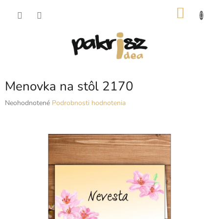
Prejsť
NÁKU
na
obsah
KOŠÍK
Menovka na stôl 2170
Priemerné
Neohodnotené
Podrobnosti hodnotenia
hodnotenie
produktu
je
0,0
z
5
hviezdičiek.