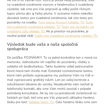
Ak ste si už vybrali vzor, ktorý je podľa vašej predstavy, hodí
sa svadobné oznámenie vzorom a farebnosťou k svadobnej
výzdobe, tak sme pre Vás pripravili aj veľký počet rôznych
typov písma ako aj farby písma. V zozname máme niekoľko
desiatok textov pre svadobné oznámenia, tak isto texty pre
pozvánky na svadbu.
Typy písma (fontov) nájdete: TU
Texty
pre svadobné oznámenia nájdete: TU
Texty pre pozvánky na
svadobný stôl nájdete: TU
Ak je priestor na pozvánke, je
možné pridať citát:
Citáty pre svadobné oznámenia nájdete: TU
Výsledok bude vaša a naša spoločná
spolupráca
Do políčka: POZNÁMKY: Tu sa jedná konkrétne len o mená na
menovku. Jednoducho ich napíšte do poznámky, všetky a
oddelte ich bodkočiarkou. Takto budeme vidieť jednoznačne
ktoré mená tam chcete mať. Estetické rozmiestnenie textov,
ktoré nám pošlete vypracujeme my, pošleme Vám na Váš e-
mail vypracovaný grafický návrh. Len po vašej kontrole a
odsúhlasení dávame do výroby. Nezabudnite nám nechať aj
telefonický kontakt, aby sme Vám mohli zavolať v prípade
potrebnej konzultácie. Ak by ste sa potrebovali zorientovať vo
farbách pri tlači, tiež sme pre Vás pripravili základnú farebnú
škálu pre text.
Nájdete farby: TU
. Celú farebnú škálu sme sem