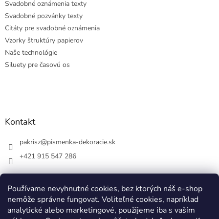
Svadobné oznámenia texty
Svadobné pozvánky texty
Citáty pre svadobné oznámenia
Vzorky štruktúry papierov
Naše technológie
Siluety pre časovú os
Kontakt
pakrisz
@
pismenka-dekoracie.sk
+421 915 547 286
Používame nevyhnutné cookies, bez ktorých náš e-shop
nemôže správne fungovať. Voliteľné cookies, napríklad
Facebook
analytické alebo marketingové, použijeme iba s vaším