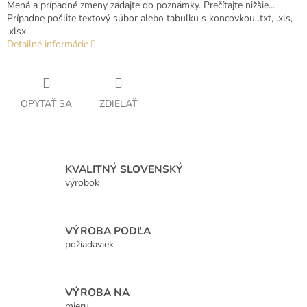
Mená a prípadné zmeny zadajte do poznámky. Prečítajte nižšie...
Prípadne pošlite textový súbor alebo tabuľku s koncovkou .txt, .xls,
.xlsx.
Detailné informácie
OPÝTAŤ SA
ZDIEĽAŤ
KVALITNÝ SLOVENSKÝ
výrobok
VÝROBA PODĽA
požiadaviek
VÝROBA NA
mieru