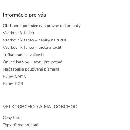
á
p
ä
Informácie pre vás
t
Obchodné podmienky a právne dokumenty
i
e
Vzorkovník farieb
Vzorkovník farieb – nápisy na tričká
Vzorkovník farieb – tričká a textil
Tričká pranie a veľkosti
Online katalóg – textil pre potlač
Najčastejšie používané písmená
Farby-CMYK
Farby-RGB
VEĽKOOBCHOD A MALOOBCHOD
Ceny tlače
Typy písma pre tlač