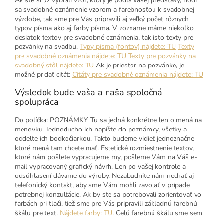
Ak ste si už vybrali vzor, ktorý je podľa vašej predstavy, hodí
sa svadobné oznámenie vzorom a farebnosťou k svadobnej
výzdobe, tak sme pre Vás pripravili aj veľký počet rôznych
typov písma ako aj farby písma. V zozname máme niekoľko
desiatok textov pre svadobné oznámenia, tak isto texty pre
pozvánky na svadbu.
Typy písma (fontov) nájdete: TU
Texty
pre svadobné oznámenia nájdete: TU
Texty pre pozvánky na
svadobný stôl nájdete: TU
Ak je priestor na pozvánke, je
možné pridať citát:
Citáty pre svadobné oznámenia nájdete: TU
Výsledok bude vaša a naša spoločná
spolupráca
Do políčka: POZNÁMKY: Tu sa jedná konkrétne len o mená na
menovku. Jednoducho ich napíšte do poznámky, všetky a
oddelte ich bodkočiarkou. Takto budeme vidieť jednoznačne
ktoré mená tam chcete mať. Estetické rozmiestnenie textov,
ktoré nám pošlete vypracujeme my, pošleme Vám na Váš e-
mail vypracovaný grafický návrh. Len po vašej kontrole a
odsúhlasení dávame do výroby. Nezabudnite nám nechať aj
telefonický kontakt, aby sme Vám mohli zavolať v prípade
potrebnej konzultácie. Ak by ste sa potrebovali zorientovať vo
farbách pri tlači, tiež sme pre Vás pripravili základnú farebnú
škálu pre text.
Nájdete farby: TU
. Celú farebnú škálu sme sem