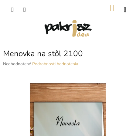
Prejsť
NÁKU
na
obsah
KOŠÍK
Menovka na stôl 2100
Priemerné
Neohodnotené
Podrobnosti hodnotenia
hodnotenie
produktu
je
0,0
z
5
hviezdičiek.