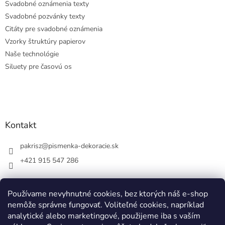
Svadobné oznámenia texty
Svadobné pozvánky texty
Citáty pre svadobné oznámenia
Vzorky štruktúry papierov
Naše technológie
Siluety pre časovú os
Kontakt
pakrisz
@
pismenka-dekoracie.sk
+421 915 547 286
Používame nevyhnutné cookies, bez ktorých náš e-shop
nemôže správne fungovať. Voliteľné cookies, napríklad
Facebook
analytické alebo marketingové, použijeme iba s vaším