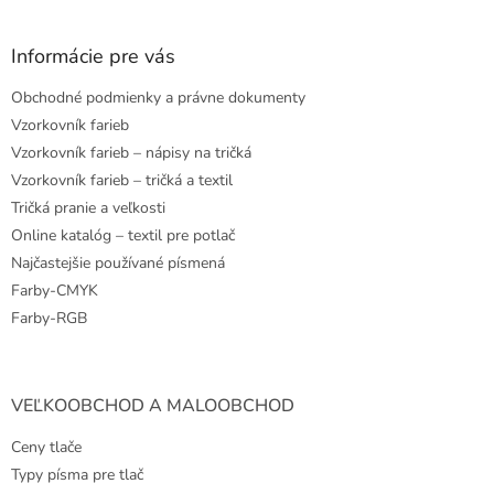
á
p
ä
Informácie pre vás
t
Obchodné podmienky a právne dokumenty
i
e
Vzorkovník farieb
Vzorkovník farieb – nápisy na tričká
Vzorkovník farieb – tričká a textil
Tričká pranie a veľkosti
Online katalóg – textil pre potlač
Najčastejšie používané písmená
Farby-CMYK
Farby-RGB
VEĽKOOBCHOD A MALOOBCHOD
Ceny tlače
Typy písma pre tlač