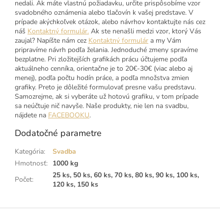
nedali. Ak máte vlastnú požiadavku, určite prispôsobíme vzor
svadobného oznámenia alebo tlačovín k vašej predstave. V
prípade akýchkoľvek otázok, alebo návrhov kontaktujte nás cez
náš
Kontaktný formulár.
Ak ste nenašli medzi vzor, ktorý Vás
zaujal? Napíšte nám cez
Kontaktný formulár
a my Vám
pripravíme návrh podľa želania. Jednoduché zmeny spravíme
bezplatne. Pri zložitejších grafikách prácu účtujeme podľa
aktuálneho cenníka, orientačne je to 20€-30€ (viac alebo aj
menej), podľa počtu hodín práce, a podľa množstva zmien
grafiky. Preto je dôležité formulovať presne vašu predstavu.
Samozrejme, ak si vyberáte už hotovú grafiku, v tom prípade
sa neúčtuje nič navyše. Naše produkty, nie len na svadbu,
nájdete na
FACEBOOKU
.
Dodatočné parametre
Kategória
:
Svadba
Hmotnosť
:
1000 kg
25 ks, 50 ks, 60 ks, 70 ks, 80 ks, 90 ks, 100 ks,
Počet
:
120 ks, 150 ks
Z