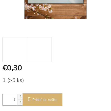
€0,30
Jednotková
1
(>5 ks)
cena:
Pridať do košíka