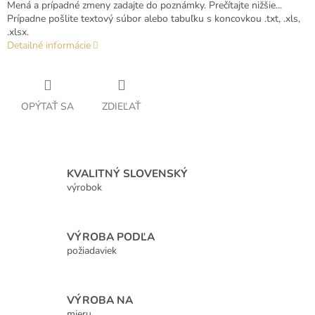
Mená a prípadné zmeny zadajte do poznámky. Prečítajte nižšie...
Prípadne pošlite textový súbor alebo tabuľku s koncovkou .txt, .xls,
.xlsx.
Detailné informácie
OPÝTAŤ SA
ZDIEĽAŤ
KVALITNÝ SLOVENSKÝ
výrobok
VÝROBA PODĽA
požiadaviek
VÝROBA NA
mieru