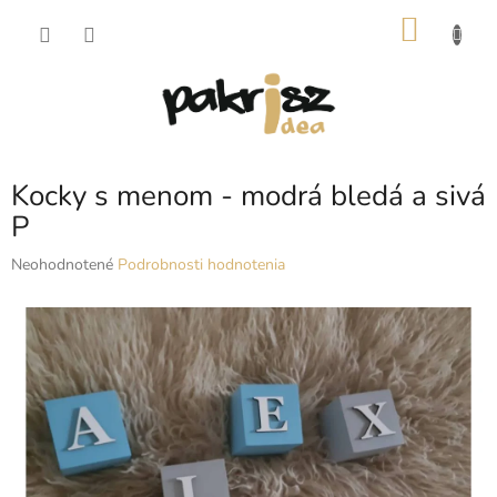
Prejsť
NÁKU
na
obsah
KOŠÍK
Kocky s menom - modrá bledá a sivá
P
Priemerné
Neohodnotené
Podrobnosti hodnotenia
hodnotenie
produktu
je
0,0
z
5
hviezdičiek.