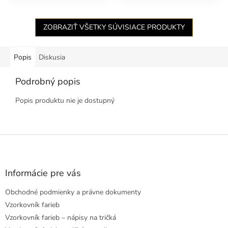
ZOBRAZIŤ VŠETKY SÚVISIACE PRODUKTY
Popis
Diskusia
Podrobný popis
Popis produktu nie je dostupný
Z
á
p
ä
Informácie pre vás
t
Obchodné podmienky a právne dokumenty
i
e
Vzorkovník farieb
Vzorkovník farieb – nápisy na tričká