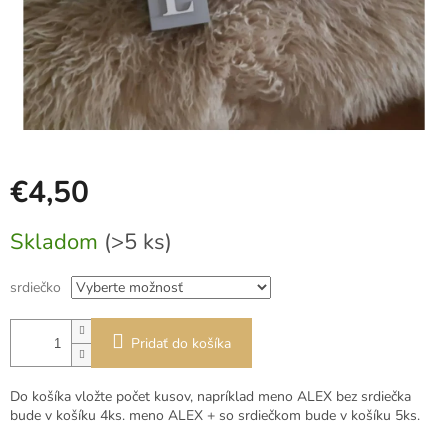
€4,50
Jednotková
Skladom
(>5 ks)
cena:
srdiečko
Pridať do košíka
Do košíka vložte počet kusov, napríklad meno ALEX bez srdiečka
bude v košíku 4ks. meno ALEX + so srdiečkom bude v košíku 5ks.