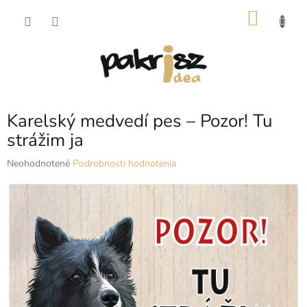
Prejsť
NÁKU
na
obsah
KOŠÍK
Karelský medvedí pes – Pozor! Tu
strážim ja
Priemerné
Neohodnotené
Podrobnosti hodnotenia
hodnotenie
produktu
je
0,0
z
5
hviezdičiek.