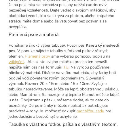
že na pozemku sa nachádza pes aby udržal cudzincov v
bezpečnej vzdialenosti. Dajte vedieť o svojom miláčikovi, aby
okoloidúci vedeli, kto sa skrýva za plotom, akého chlpatého
strážcu máte doma alebo že vstupovať bez pozvania sa
nevypláca.
Plemená psov a materiál
Ponúkame široký výber tabuliek Pozor pes
Karelský medvedí
pes
. V ponuke nájdete tabuľky s fotkami psíkov rôznych
plemien.
Plemená psov
sme vyberali pomocou popisu na
wikipédii
. Ale ak ste svojho miláčika predsa len nenašli
napíšte nám cez náš formulár:
TU
. Na výrobu používame
hliníkový materiál. Dbáme na voľbu materiálu, aby farby boli
odolné voči poveternostným podmienkam. Slovenský
výrobok. Rozmer 20 x 15cm alebo 15 x 10cm. Zvyčajne
tabuľku nepredvŕtavame. Môže sa lepiť, obojstrannou páskou,
alebo Mamut-om. Samozrejme aj lepidlo Mamut môžete kúpiť
u nás. Obojstrannú pásku, môžeme dodať, ak to dáte do
poznámky. Do poznámky môžete napísať ak potrebujete
predvŕtať 4 rohy. Je možnosť dokúpiť
montážnu sadu
pre
jednoduchšie a bezpečnejšie uchytenie.
Tabuľka s vlastnou fotkou psíka a s vlastným textom.