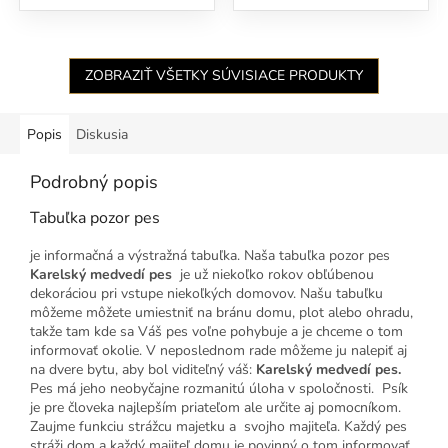
ZOBRAZIŤ VŠETKY SÚVISIACE PRODUKTY
Popis
Diskusia
Podrobný popis
Tabuľka pozor pes
je informačná a výstražná tabuľka. Naša tabuľka pozor pes
Karelský medvedí pes
je už niekoľko rokov obľúbenou
dekoráciou pri vstupe niekoľkých domovov. Našu tabuľku
môžeme môžete umiestniť na bránu domu, plot alebo ohradu,
takže tam kde sa Váš pes voľne pohybuje a je chceme o tom
informovať okolie. V neposlednom rade môžeme ju nalepiť aj
na dvere bytu, aby bol viditeľný váš:
Karelský medvedí pes
.
Pes má jeho neobyčajne rozmanitú úloha v spoločnosti. Psík
je pre človeka najlepším priateľom ale určite aj pomocníkom.
Zaujme funkciu strážcu majetku a svojho majiteľa. Každý pes
stráži dom a každý majiteľ domu je povinný o tom informovať,