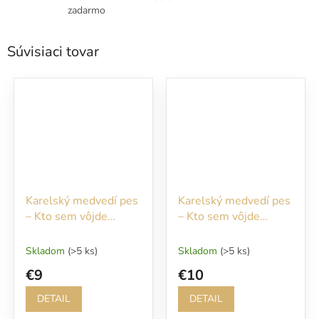
zadarmo
Súvisiaci tovar
Karelský medvedí pes
Karelský medvedí pes
– Kto sem vôjde
– Kto sem vôjde
nepozvaný, bude
nepozvaný, bude
rýchlo pohryzený
rýchlo pohryzený
Skladom
(>5 ks)
Skladom
(>5 ks)
€9
€10
DETAIL
DETAIL