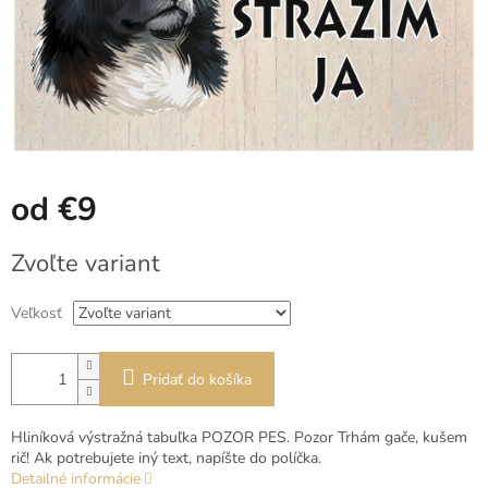
od
€9
Jednotková
Zvoľte variant
cena:
Veľkosť
Pridať do košíka
Hliníková výstražná tabuľka POZOR PES. Pozor Trhám gače, kušem
rič! Ak potrebujete iný text, napíšte do políčka.
Detailné informácie