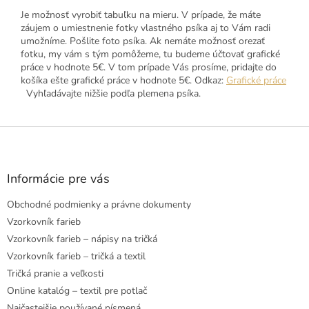
Je možnosť vyrobiť tabuľku na mieru. V prípade, že máte
záujem o umiestnenie fotky vlastného psíka aj to Vám radi
umožníme. Pošlite foto psíka. Ak nemáte možnosť orezať
fotku, my vám s tým pomôžeme, tu budeme účtovať grafické
práce v hodnote 5€. V tom prípade Vás prosíme, pridajte do
košíka ešte grafické práce v hodnote 5€. Odkaz:
Grafické práce
Vyhľadávajte nižšie podľa plemena psíka.
Z
á
p
ä
Informácie pre vás
t
Obchodné podmienky a právne dokumenty
i
e
Vzorkovník farieb
Vzorkovník farieb – nápisy na tričká
Vzorkovník farieb – tričká a textil
Tričká pranie a veľkosti
Online katalóg – textil pre potlač
Najčastejšie používané písmená