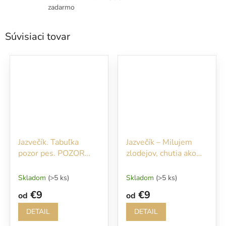
zadarmo
Súvisiaci tovar
Jazvečík. Tabuľka
Jazvečík – Milujem
pozor pes. POZOR
zlodejov, chutia ako
PES! Po vstupe na náš
kura
pozemok sa Vám
Skladom
(>5 ks)
Skladom
(>5 ks)
budem okamžite
€9
€9
od
od
venovať!
DETAIL
DETAIL