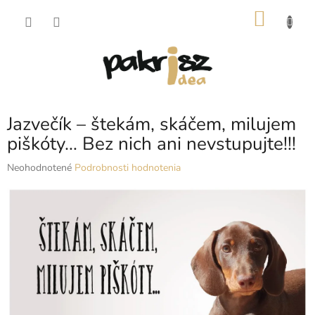
Prejsť
NÁKU
na
obsah
KOŠÍK
Jazvečík – štekám, skáčem, milujem
piškóty… Bez nich ani nevstupujte!!!
Priemerné
Neohodnotené
Podrobnosti hodnotenia
hodnotenie
produktu
je
0,0
z
5
hviezdičiek.