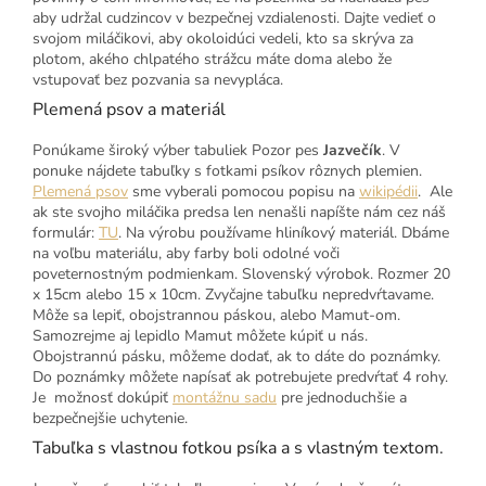
aby udržal cudzincov v bezpečnej vzdialenosti. Dajte vedieť o
svojom miláčikovi, aby okoloidúci vedeli, kto sa skrýva za
plotom, akého chlpatého strážcu máte doma alebo že
vstupovať bez pozvania sa nevypláca.
Plemená psov a materiál
Ponúkame široký výber tabuliek Pozor pes
Jazvečík
. V
ponuke nájdete tabuľky s fotkami psíkov rôznych plemien.
Plemená psov
sme vyberali pomocou popisu na
wikipédii
. Ale
ak ste svojho miláčika predsa len nenašli napíšte nám cez náš
formulár:
TU
. Na výrobu používame hliníkový materiál. Dbáme
na voľbu materiálu, aby farby boli odolné voči
poveternostným podmienkam. Slovenský výrobok. Rozmer 20
x 15cm alebo 15 x 10cm. Zvyčajne tabuľku nepredvŕtavame.
Môže sa lepiť, obojstrannou páskou, alebo Mamut-om.
Samozrejme aj lepidlo Mamut môžete kúpiť u nás.
Obojstrannú pásku, môžeme dodať, ak to dáte do poznámky.
Do poznámky môžete napísať ak potrebujete predvŕtať 4 rohy.
Je možnosť dokúpiť
montážnu sadu
pre jednoduchšie a
bezpečnejšie uchytenie.
Tabuľka s vlastnou fotkou psíka a s vlastným textom.