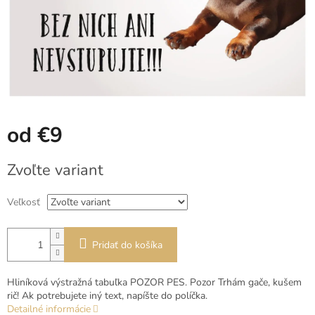
od
€9
Jednotková
Zvoľte variant
cena:
Veľkosť
Pridať do košíka
Hliníková výstražná tabuľka POZOR PES. Pozor Trhám gače, kušem
rič! Ak potrebujete iný text, napíšte do políčka.
Detailné informácie