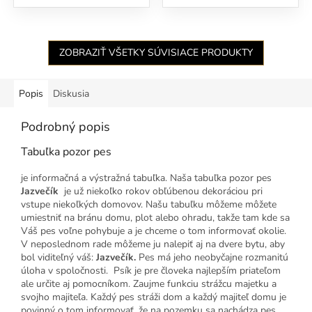
ZOBRAZIŤ VŠETKY SÚVISIACE PRODUKTY
Popis
Diskusia
Podrobný popis
Tabuľka pozor pes
je informačná a výstražná tabuľka. Naša tabuľka pozor pes
Jazvečík
je už niekoľko rokov obľúbenou dekoráciou pri
vstupe niekoľkých domovov. Našu tabuľku môžeme môžete
umiestniť na bránu domu, plot alebo ohradu, takže tam kde sa
Váš pes voľne pohybuje a je chceme o tom informovať okolie.
V neposlednom rade môžeme ju nalepiť aj na dvere bytu, aby
bol viditeľný váš:
Jazvečík.
Pes má jeho neobyčajne rozmanitú
úloha v spoločnosti. Psík je pre človeka najlepším priateľom
ale určite aj pomocníkom. Zaujme funkciu strážcu majetku a
svojho majiteľa. Každý pes stráži dom a každý majiteľ domu je
povinný o tom informovať, že na pozemku sa nachádza pes