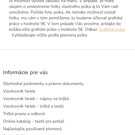
Je možnosť vyrobiť tabuľku na mieru. V prípade, že máte
záujem o umiestnenie fotky vlastného psíka aj to Vám radi
umožníme. Pošlite foto psíka. Ak nemáte možnosť orezať
fotku, my vám s tým pomôžeme, tu budeme účtovať grafické
práce v hodnote 5€. V tom prípade Vás prosíme, pridajte do
košíka ešte grafické práce v hodnote 5€. Odkaz:
Grafické práce
Vyhľadávajte nižšie podľa plemena psíka.
Z
á
p
ä
Informácie pre vás
t
Obchodné podmienky a právne dokumenty
i
e
Vzorkovník farieb
Vzorkovník farieb – nápisy na tričká
Vzorkovník farieb – tričká a textil
Tričká pranie a veľkosti
Online katalóg – textil pre potlač
Najčastejšie používané písmená