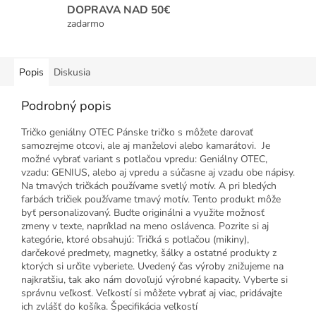
DOPRAVA NAD 50€
zadarmo
Popis
Diskusia
Podrobný popis
Tričko geniálny OTEC Pánske tričko s môžete darovať
samozrejme otcovi, ale aj manželovi alebo kamarátovi. Je
možné vybrať variant s potlačou vpredu: Geniálny OTEC,
vzadu: GENIUS, alebo aj vpredu a súčasne aj vzadu obe nápisy.
Na tmavých tričkách používame svetlý motív. A pri bledých
farbách tričiek používame tmavý motív. Tento produkt môže
byť personalizovaný. Budte originálni a využite možnosť
zmeny v texte, napríklad na meno oslávenca. Pozrite si aj
kategórie, ktoré obsahujú: Tričká s potlačou (mikiny),
darčekové predmety, magnetky, šálky a ostatné produkty z
ktorých si určite vyberiete. Uvedený čas výroby znižujeme na
najkratšiu, tak ako nám dovoľujú výrobné kapacity. Vyberte si
správnu veľkosť. Veľkostí si môžete vybrať aj viac, pridávajte
ich zvlášť do košíka. Špecifikácia veľkostí