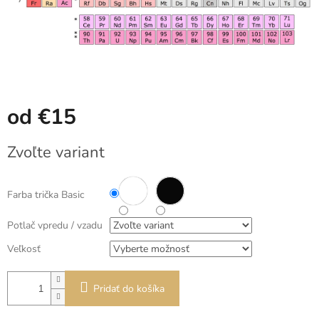
od
€15
Jednotková
Zvoľte variant
cena:
Farba trička Basic
Potlač vpredu / vzadu
Veľkosť
Pridať do košíka