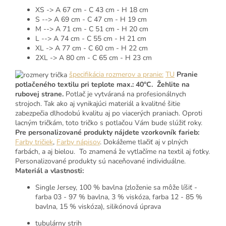
XS -> A 67 cm - C 43 cm - H 18 cm
S --> A 69 cm - C 47 cm - H 19 cm
M --> A 71 cm - C 51 cm - H 20 cm
L --> A 74 cm - C 55 cm - H 21 cm
XL -> A 77 cm - C 60 cm - H 22 cm
2XL -> A 80 cm - C 65 cm - H 23 cm
špecifikácia rozmerov a pranie:
TU
Pranie
potlačeného textilu pri teplote max.: 40°C. Žehlite na
rubovej strane.
Potlač je vytváraná na profesionálnych
strojoch. Tak ako aj vynikajúci materiál a kvalitné šitie
zabezpečia dlhodobú kvalitu aj po viacerých praniach. Oproti
lacným tričkám, toto tričko s potlačou Vám bude slúžiť roky.
Pre personalizované produkty nájdete vzorkovník farieb:
Farby tričiek
,
Farby nápisov
. Dokážeme tlačiť aj v plných
farbách, a aj bielou. To znamená že vytlačíme na textil aj fotky.
Personalizované produkty sú naceňované individuálne.
Materiál a vlastnosti:
Single Jersey, 100 % bavlna (zloženie sa môže líšiť -
farba 03 - 97 % bavlna, 3 % viskóza, farba 12 - 85 %
bavlna, 15 % viskóza), silikónová úprava
tubulárny strih