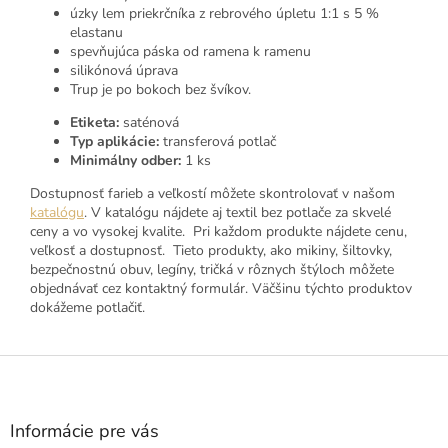
úzky lem priekrčníka z rebrového úpletu 1:1 s 5 %
elastanu
spevňujúca páska od ramena k ramenu
silikónová úprava
Trup je po bokoch bez švíkov.
Etiketa:
saténová
Typ aplikácie:
transferová potlač
Minimálny odber:
1 ks
Dostupnosť farieb a veľkostí môžete skontrolovať v našom
katalógu
. V katalógu nájdete aj textil bez potlače za skvelé
ceny a vo vysokej kvalite. Pri každom produkte nájdete cenu,
veľkosť a dostupnosť. Tieto produkty, ako mikiny, šiltovky,
bezpečnostnú obuv, legíny, tričká v rôznych štýloch môžete
objednávať cez kontaktný formulár. Väčšinu týchto produktov
dokážeme potlačiť.
Z
á
p
ä
Informácie pre vás