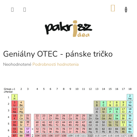
Prejsť
NÁKU
na
obsah
KOŠÍK
Geniálny OTEC - pánske tričko
Priemerné
Neohodnotené
Podrobnosti hodnotenia
hodnotenie
produktu
je
0,0
z
5
hviezdičiek.