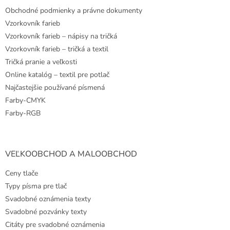
t
Obchodné podmienky a právne dokumenty
i
e
Vzorkovník farieb
Vzorkovník farieb – nápisy na tričká
Vzorkovník farieb – tričká a textil
Tričká pranie a veľkosti
Online katalóg – textil pre potlač
Najčastejšie používané písmená
Farby-CMYK
Farby-RGB
VEĽKOOBCHOD A MALOOBCHOD
Ceny tlače
Typy písma pre tlač
Svadobné oznámenia texty
Svadobné pozvánky texty
Citáty pre svadobné oznámenia