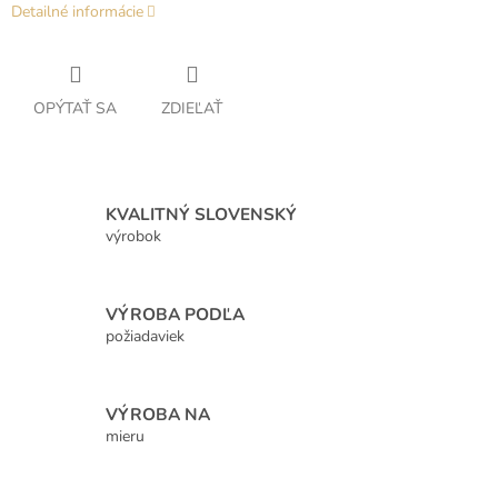
Detailné informácie
OPÝTAŤ SA
ZDIEĽAŤ
KVALITNÝ SLOVENSKÝ
výrobok
VÝROBA PODĽA
požiadaviek
VÝROBA NA
mieru