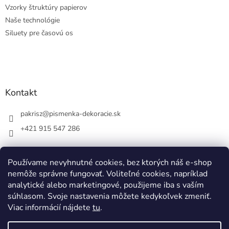
Vzorky štruktúry papierov
Naše technológie
Siluety pre časovú os
Kontakt
pakrisz
@
pismenka-dekoracie.sk
+421 915 547 286
Používame nevyhnutné cookies, bez ktorých náš e-shop
nemôže správne fungovať. Voliteľné cookies, napríklad
Facebook
analytické alebo marketingové, použijeme iba s vaším
súhlasom. Svoje nastavenia môžete kedykoľvek zmeniť.
Viac informácií nájdete
tu
.
Vytvoril Shoptet