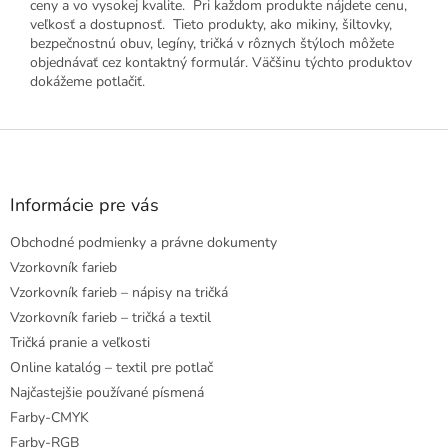
ceny a vo vysokej kvalite. Pri každom produkte nájdete cenu,
veľkosť a dostupnosť. Tieto produkty, ako mikiny, šiltovky,
bezpečnostnú obuv, legíny, tričká v rôznych štýloch môžete
objednávať cez kontaktný formulár. Väčšinu týchto produktov
dokážeme potlačiť.
Z
á
p
ä
Informácie pre vás
t
Obchodné podmienky a právne dokumenty
i
e
Vzorkovník farieb
Vzorkovník farieb – nápisy na tričká
Vzorkovník farieb – tričká a textil
Tričká pranie a veľkosti
Online katalóg – textil pre potlač
Najčastejšie používané písmená
Farby-CMYK
Farby-RGB