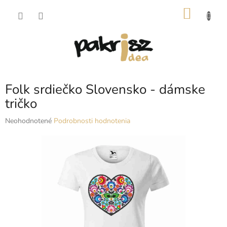
Prejsť
NÁKU
na
obsah
KOŠÍK
Folk srdiečko Slovensko - dámske
tričko
Priemerné
Neohodnotené
Podrobnosti hodnotenia
hodnotenie
produktu
je
0,0
z
5
hviezdičiek.