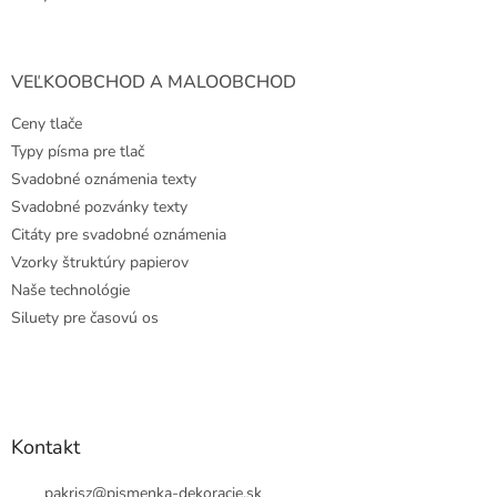
VEĽKOOBCHOD A MALOOBCHOD
Ceny tlače
Typy písma pre tlač
Svadobné oznámenia texty
Svadobné pozvánky texty
Citáty pre svadobné oznámenia
Vzorky štruktúry papierov
Naše technológie
Siluety pre časovú os
Kontakt
pakrisz
@
pismenka-dekoracie.sk