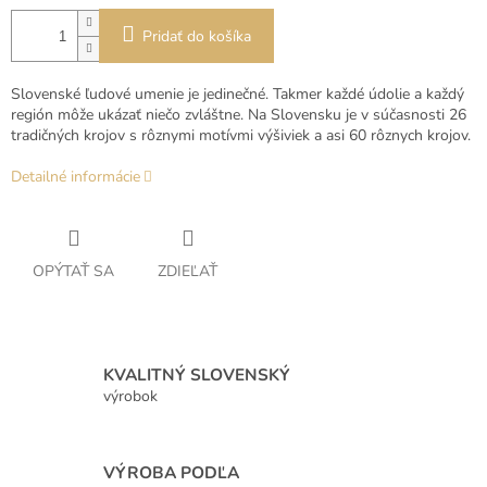
Pridať do košíka
Slovenské ľudové umenie je jedinečné. Takmer každé údolie a každý
región môže ukázať niečo zvláštne. Na Slovensku je v súčasnosti 26
tradičných krojov s rôznymi motívmi výšiviek a asi 60 rôznych krojov.
Detailné informácie
OPÝTAŤ SA
ZDIEĽAŤ
KVALITNÝ SLOVENSKÝ
výrobok
VÝROBA PODĽA