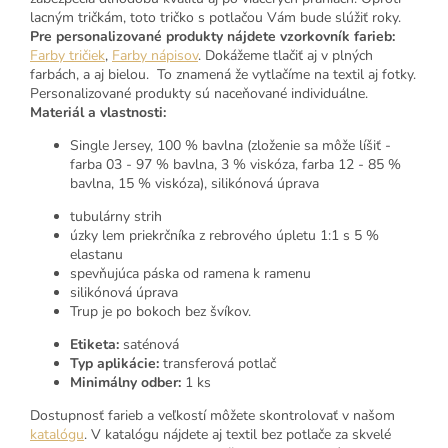
lacným tričkám, toto tričko s potlačou Vám bude slúžiť roky.
Pre personalizované produkty nájdete vzorkovník farieb:
Farby tričiek
,
Farby nápisov
. Dokážeme tlačiť aj v plných
farbách, a aj bielou. To znamená že vytlačíme na textil aj fotky.
Personalizované produkty sú naceňované individuálne.
Materiál a vlastnosti:
Single Jersey, 100 % bavlna (zloženie sa môže líšiť -
farba 03 - 97 % bavlna, 3 % viskóza, farba 12 - 85 %
bavlna, 15 % viskóza), silikónová úprava
tubulárny strih
úzky lem priekrčníka z rebrového úpletu 1:1 s 5 %
elastanu
spevňujúca páska od ramena k ramenu
silikónová úprava
Trup je po bokoch bez švíkov.
Etiketa:
saténová
Typ aplikácie:
transferová potlač
Minimálny odber:
1 ks
Dostupnosť farieb a veľkostí môžete skontrolovať v našom
katalógu
. V katalógu nájdete aj textil bez potlače za skvelé