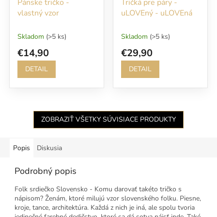
Pánske tričko -
Tričká pre páry -
vlastný vzor
uLOVEný - uLOVEná
Skladom
(>5 ks)
Skladom
(>5 ks)
€14,90
€29,90
DETAIL
DETAIL
ZOBRAZIŤ VŠETKY SÚVISIACE PRODUKTY
Popis
Diskusia
Podrobný popis
Folk srdiečko Slovensko - Komu darovať takéto tričko s
nápisom? Ženám, ktoré milujú vzor slovenského folku. Piesne,
kroje, tance, architektúra. Každá z nich je iná, ale spolu tvoria
jedinečné farebné dedičstvo, ktoré sa dá sotva nájsť inde. Také