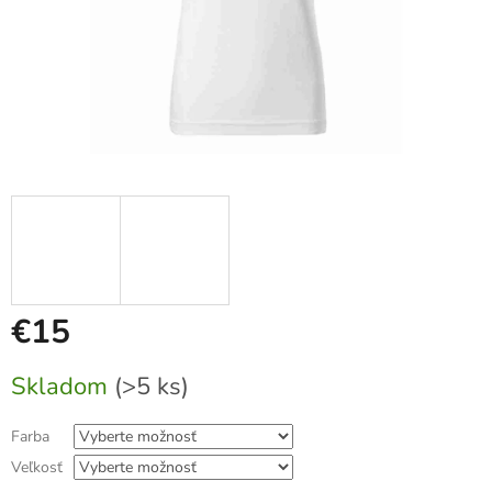
€15
Jednotková
Skladom
(>5 ks)
cena:
Farba
Veľkosť