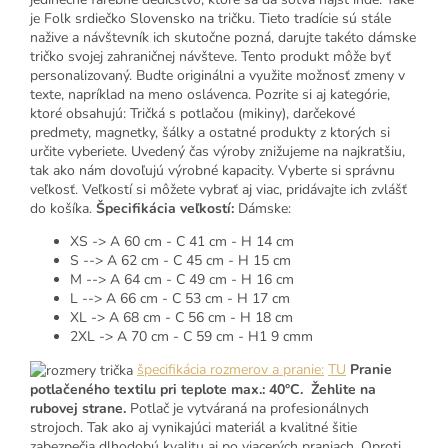
je Folk srdiečko Slovensko na tričku. Tieto tradície sú stále
nažive a návštevník ich skutočne pozná, darujte takéto dámske
tričko svojej zahraničnej návšteve. Tento produkt môže byť
personalizovaný. Budte originálni a využite možnosť zmeny v
texte, napríklad na meno oslávenca. Pozrite si aj kategórie,
ktoré obsahujú: Tričká s potlačou (mikiny), darčekové
predmety, magnetky, šálky a ostatné produkty z ktorých si
určite vyberiete. Uvedený čas výroby znižujeme na najkratšiu,
tak ako nám dovoľujú výrobné kapacity. Vyberte si správnu
veľkosť. Veľkostí si môžete vybrať aj viac, pridávajte ich zvlášť
do košíka.
Špecifikácia veľkostí:
Dámske:
XS -> A 60 cm - C 41 cm - H 14 cm
S --> A 62 cm - C 45 cm - H 15 cm
M --> A 64 cm - C 49 cm - H 16 cm
L --> A 66 cm - C 53 cm - H 17 cm
XL -> A 68 cm - C 56 cm - H 18 cm
2XL -> A 70 cm - C 59 cm - H1 9 cmm
špecifikácia rozmerov a pranie:
TU
Pranie
potlačeného textilu pri teplote max.: 40°C. Žehlite na
rubovej strane.
Potlač je vytváraná na profesionálnych
strojoch. Tak ako aj vynikajúci materiál a kvalitné šitie
zabezpečia dlhodobú kvalitu aj po viacerých praniach. Oproti