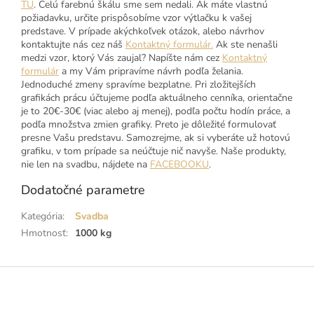
TU
. Celú farebnú škálu sme sem nedali. Ak máte vlastnú
požiadavku, určite prispôsobíme vzor výtlačku k vašej
predstave. V prípade akýchkoľvek otázok, alebo návrhov
kontaktujte nás cez náš
Kontaktný formulár.
Ak ste nenašli
medzi vzor, ktorý Vás zaujal? Napíšte nám cez
Kontaktný
formulár
a my Vám pripravíme návrh podľa želania.
Jednoduché zmeny spravíme bezplatne. Pri zložitejších
grafikách prácu účtujeme podľa aktuálneho cenníka, orientačne
je to 20€-30€ (viac alebo aj menej), podľa počtu hodín práce, a
podľa množstva zmien grafiky. Preto je dôležité formulovať
presne Vašu predstavu. Samozrejme, ak si vyberáte už hotovú
grafiku, v tom prípade sa neúčtuje nič navyše. Naše produkty,
nie len na svadbu, nájdete na
FACEBOOKU
.
Dodatočné parametre
Kategória
:
Svadba
Hmotnosť
:
1000 kg
Z
á
p