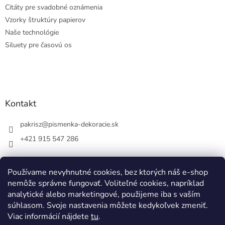
Citáty pre svadobné oznámenia
Vzorky štruktúry papierov
Naše technológie
Siluety pre časovú os
Kontakt
pakrisz
@
pismenka-dekoracie.sk
+421 915 547 286
Používame nevyhnutné cookies, bez ktorých náš e-shop
nemôže správne fungovať. Voliteľné cookies, napríklad
Facebook
analytické alebo marketingové, použijeme iba s vaším
súhlasom. Svoje nastavenia môžete kedykoľvek zmeniť.
Viac informácií nájdete
tu
.