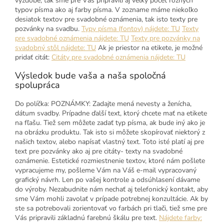
výzdobe, tak sme pre Vás pripravili aj veľký počet rôznych
typov písma ako aj farby písma. V zozname máme niekoľko
desiatok textov pre svadobné oznámenia, tak isto texty pre
pozvánky na svadbu.
Typy písma (fontov) nájdete: TU
Texty
pre svadobné oznámenia nájdete: TU
Texty pre pozvánky na
svadobný stôl nájdete: TU
Ak je priestor na etikete, je možné
pridať citát:
Citáty pre svadobné oznámenia nájdete: TU
Výsledok bude vaša a naša spoločná
spolupráca
Do políčka: POZNÁMKY: Zadajte mená nevesty a ženícha,
dátum svadby. Prípadne ďalší text, ktorý chcete mať na etikete
na fľašu. Tiež sem môžete zadať typ písma, ak bude iný ako je
na obrázku produktu. Tak isto si môžete skopírovať niektorý z
našich textov, alebo napísať vlastný text. Toto isté platí aj pre
text pre pozvánky ako aj pre citáty- texty na svadobné
oznámenie. Estetické rozmiestnenie textov, ktoré nám pošlete
vypracujeme my, pošleme Vám na Váš e-mail vypracovaný
grafický návrh. Len po vašej kontrole a odsúhlasení dávame
do výroby. Nezabudnite nám nechať aj telefonický kontakt, aby
sme Vám mohli zavolať v prípade potrebnej konzultácie. Ak by
ste sa potrebovali zorientovať vo farbách pri tlači, tiež sme pre
Vás pripravili základnú farebnú škálu pre text.
Nájdete farby: