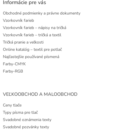
ä
Informácie pre vás
t
Obchodné podmienky a právne dokumenty
i
e
Vzorkovník farieb
Vzorkovník farieb – nápisy na tričká
Vzorkovník farieb – tričká a textil
Tričká pranie a veľkosti
Online katalóg – textil pre potlač
Najčastejšie používané písmená
Farby-CMYK
Farby-RGB
VEĽKOOBCHOD A MALOOBCHOD
Ceny tlače
Typy písma pre tlač
Svadobné oznámenia texty
Svadobné pozvánky texty