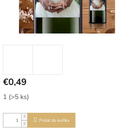
€0,49
Jednotková
1
(>5 ks)
cena:
Pridať do košíka