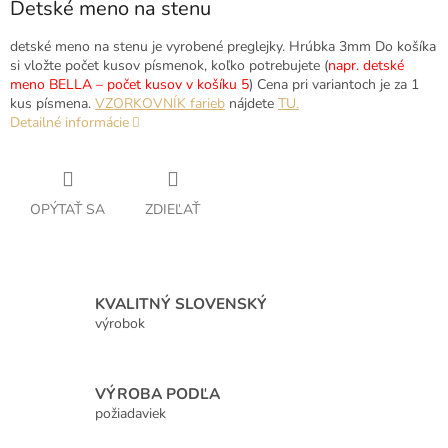
Detské meno na stenu
detské meno na stenu je vyrobené preglejky. Hrúbka 3mm Do košíka
si vložte počet kusov písmenok, koľko potrebujete (
napr. detské
meno BELLA – počet kusov v košíku 5
) Cena pri variantoch je za 1
kus písmena.
VZORKOVNÍK farieb
nájdete
TU.
Detailné informácie
OPÝTAŤ SA
ZDIEĽAŤ
KVALITNÝ SLOVENSKÝ
výrobok
VÝROBA PODĽA
požiadaviek