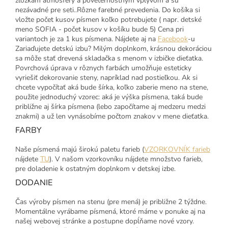
zložkám atmosféry a poveternostným vplyvom a sú
nezávadné pre seti..Rôzne farebné prevedenia. Do košíka si
vložte počet kusov písmen koľko potrebujete ( napr. detské
meno SOFIA - počet kusov v košíku bude 5) Cena pri
variantoch je za 1 kus písmena. Nájdete aj na
Facebook
-u
Zariaďujete detskú izbu? Milým doplnkom, krásnou dekoráciou
sa môže stať drevená skladačka s menom v izbičke dieťatka.
Povrchová úprava v rôznych farbách umožňuje esteticky
vyriešiť dekorovanie steny, napríklad nad postieľkou. Ak si
chcete vypočítať aká bude šírka, koľko zaberie meno na stene,
použite jednoduchý vzorec: aká je výška písmena, taká bude
približne aj šírka písmena (lebo započítame aj medzeru medzi
znakmi) a už len vynásobíme počtom znakov v mene dieťatka.
FARBY
Naše písmená majú širokú paletu farieb (
VZORKOVNÍK farieb
nájdete
TU
). V našom vzorkovníku nájdete množstvo farieb,
pre doladenie k ostatným doplnkom v detskej izbe.
DODANIE
Čas výroby písmen na stenu (pre mená) je približne 2 týždne.
Momentálne vyrábame písmená, ktoré máme v ponuke aj na
našej webovej stránke a postupne dopĺňame nové vzory.