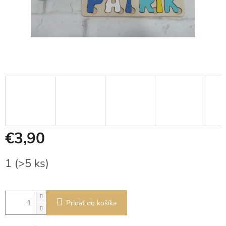
€3,90
Jednotková
1
(>5 ks)
cena:
Pridať do košíka