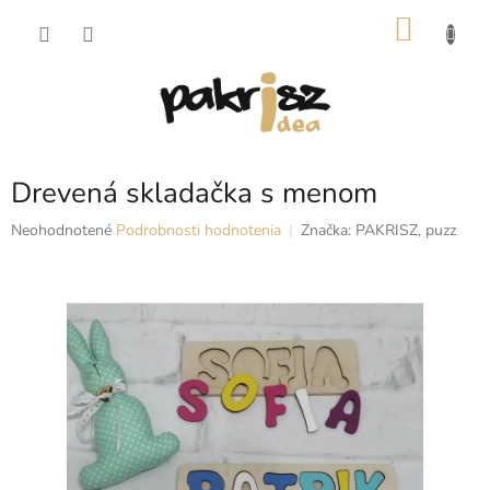
Prejsť
NÁKU
na
obsah
KOŠÍK
Drevená skladačka s menom
Priemerné
Neohodnotené
Podrobnosti hodnotenia
Značka:
PAKRISZ, puzz
hodnotenie
produktu
je
0,0
z
5
hviezdičiek.