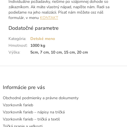
Individuálne požiadavky, riešime po vzájomnej dohode so
zákazníkom. Ak máte vlastný nápad, napíšte nám. Radi sa
podieľame na jeho realizácii. Písať nám môžete cez náš
formulár, v menu
KONTAKT
Dodatočné parametre
Kategória
:
Detské meno
Hmotnosť
:
1000 kg
Výška
:
5cm, 7 cm, 10 cm, 15 cm, 20 cm
Z
á
p
ä
Informácie pre vás
t
Obchodné podmienky a právne dokumenty
i
e
Vzorkovník farieb
Vzorkovník farieb – nápisy na tričká
Vzorkovník farieb – tričká a textil
Tričká pranie a veľkosti