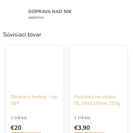
DOPRAVA NAD 50€
zadarmo
Súvisiaci tovar
Otváracie hodiny - typ
Pozvánky na oslavu
007
DL 99x210mm 250g
1
(>5 ks)
1
(>5 ks)
€20
€3,90