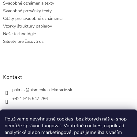
Svadobné oznámenia texty
Svadobné pozvánky texty
Citáty pre svadobné oznámenia
Vzorky štruktúry papierov
Naše technológie
Siluety pre časovú os
Kontakt
pakrisz
@
pismenka-dekoracie.sk
+421 915 547 286
Používame nevyhnutné cookies, bez ktorých náš e-shop
nemôže správne fungovať. Voliteľné cookies, napríklad
Facebook
analytické alebo marketingové, použijeme iba s vaším