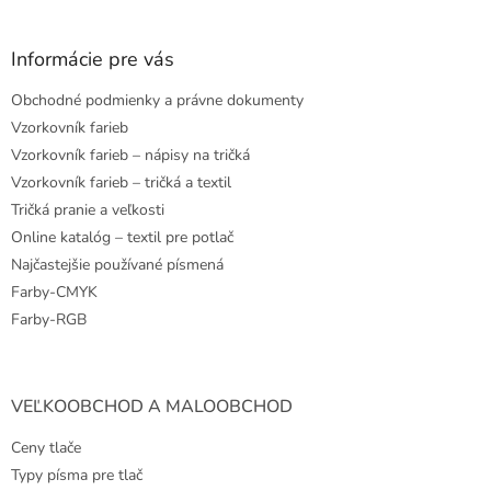
á
p
ä
Informácie pre vás
t
Obchodné podmienky a právne dokumenty
i
e
Vzorkovník farieb
Vzorkovník farieb – nápisy na tričká
Vzorkovník farieb – tričká a textil
Tričká pranie a veľkosti
Online katalóg – textil pre potlač
Najčastejšie používané písmená
Farby-CMYK
Farby-RGB
VEĽKOOBCHOD A MALOOBCHOD
Ceny tlače
Typy písma pre tlač