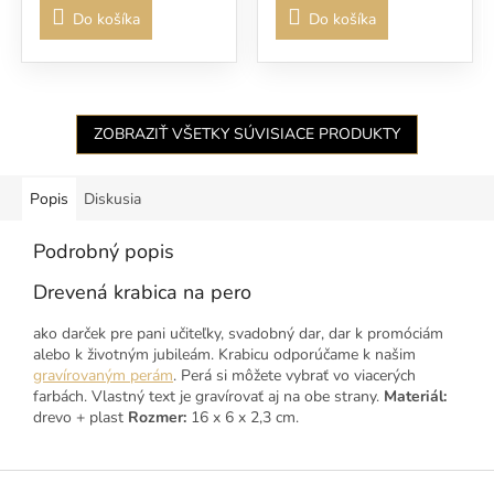
Do košíka
Do košíka
ZOBRAZIŤ VŠETKY SÚVISIACE PRODUKTY
Popis
Diskusia
Podrobný popis
Drevená krabica na pero
ako darček pre pani učiteľky, svadobný dar, dar k promóciám
alebo k životným jubileám. Krabicu odporúčame k našim
gravírovaným perám
. Perá si môžete vybrať vo viacerých
farbách. Vlastný text je gravírovať aj na obe strany.
Materiál:
drevo + plast
Rozmer:
16 x 6 x 2,3 cm.
Z