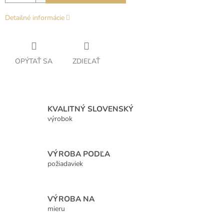
Detailné informácie
OPÝTAŤ SA
ZDIEĽAŤ
KVALITNÝ SLOVENSKÝ
výrobok
VÝROBA PODĽA
požiadaviek
VÝROBA NA
mieru