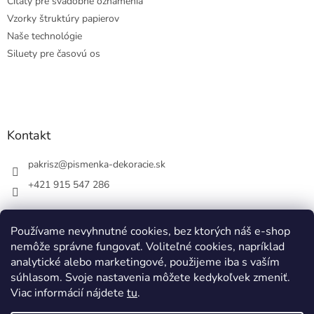
Citáty pre svadobné oznámenia
Vzorky štruktúry papierov
Naše technológie
Siluety pre časovú os
Kontakt
pakrisz
@
pismenka-dekoracie.sk
+421 915 547 286
Používame nevyhnutné cookies, bez ktorých náš e-shop
nemôže správne fungovať. Voliteľné cookies, napríklad
Facebook
analytické alebo marketingové, použijeme iba s vaším
súhlasom. Svoje nastavenia môžete kedykoľvek zmeniť.
Viac informácií nájdete
tu
.