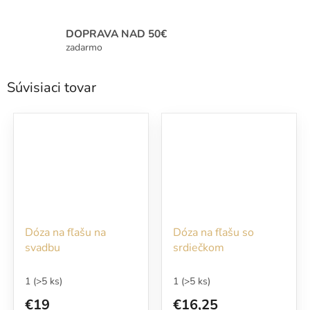
DOPRAVA NAD 50€
zadarmo
Súvisiaci tovar
Dóza na fľašu na
Dóza na fľašu so
svadbu
srdiečkom
1
(>5 ks)
1
(>5 ks)
€19
€16,25