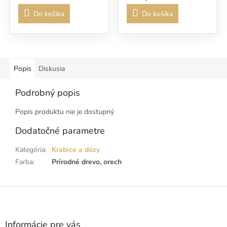
Do košíka
Do košíka
Popis
Diskusia
Podrobný popis
Popis produktu nie je dostupný
Dodatočné parametre
Kategória
:
Krabice a dózy
Farba
:
Prírodné drevo, orech
Z
á
p
ä
Informácie pre vás