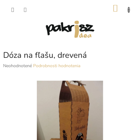
Prejsť
NÁKU
na
obsah
KOŠÍK
Dóza na fľašu, drevená
Priemerné
Neohodnotené
Podrobnosti hodnotenia
hodnotenie
produktu
je
0,0
z
5
hviezdičiek.