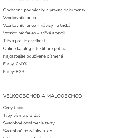
t
Obchodné podmienky a právne dokumenty
i
e
Vzorkovník farieb
Vzorkovník farieb – nápisy na tričká
Vzorkovník farieb – tričká a textil
Tričká pranie a veľkosti
Online katalóg – textil pre potlač
Najčastejšie používané písmená
Farby-CMYK
Farby-RGB
VEĽKOOBCHOD A MALOOBCHOD
Ceny tlače
Typy písma pre tlač
Svadobné oznámenia texty
Svadobné pozvánky texty