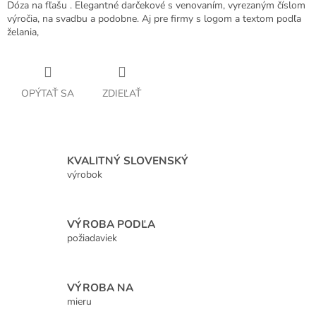
Dóza na fľašu . Elegantné darčekové s venovaním, vyrezaným číslom
výročia, na svadbu a podobne. Aj pre firmy s logom a textom podľa
želania,
OPÝTAŤ SA
ZDIEĽAŤ
KVALITNÝ SLOVENSKÝ
výrobok
VÝROBA PODĽA
požiadaviek
VÝROBA NA
mieru