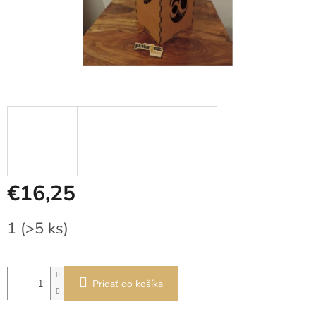
€16,25
Jednotková
1
(>5 ks)
cena:
Pridať do košíka