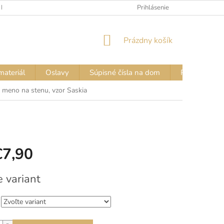
 FARIEB
VZORKOVNÍK FARIEB – NÁPISY NA TRIČKÁ
Prihlásenie
VZORKOVN
NÁKUPNÝ
Prázdny košík
KOŠÍK
materiál
Oslavy
Súpisné čísla na dom
Pozor PES - 
 meno na stenu, vzor Saskia
€7,90
vá
e variant