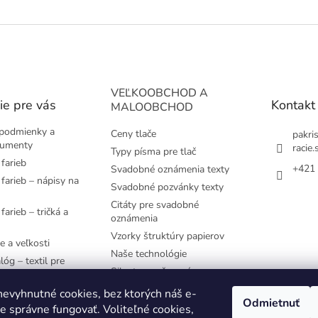
VEĽKOOBCHOD A
ie pre vás
Kontakt
MALOOBCHOD
podmienky a
Ceny tlače
pakri
kumenty
racie.
Typy písma pre tlač
farieb
+421 
Svadobné oznámenia texty
farieb – nápisy na
Svadobné pozvánky texty
Citáty pre svadobné
farieb – tričká a
oznámenia
Vzorky štruktúry papierov
e a veľkosti
Naše technológie
lóg – textil pre
Siluety pre časovú os
e používané
evyhnutné cookies, bez ktorých náš e-
Odmietnuť
 správne fungovať. Voliteľné cookies,