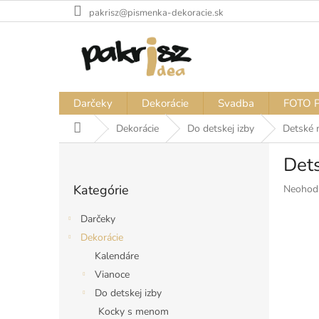
Prejsť
pakrisz@pismenka-dekoracie.sk
na
obsah
Darčeky
Dekorácie
Svadba
FOTO 
Domov
Dekorácie
Do detskej izby
Detské 
B
Dets
o
Preskočiť
č
Kategórie
Priemer
Neohod
kategórie
n
hodnote
ý
produkt
Darčeky
p
je
Dekorácie
a
0,0
Kalendáre
z
n
5
e
Vianoce
hviezdiči
l
Do detskej izby
Kocky s menom