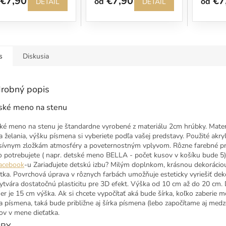
€7,90
€7,90
€7
od
od
DETAIL
DETAIL
s
Diskusia
robný popis
ské meno na stenu
ké meno na stenu je štandardne vyrobené z materiálu 2cm hrúbky. Materi
a želania, výšku písmena si vyberiete podľa vašej predstavy. Použité akr
sívnym zložkám atmosféry a poveternostným vplyvom. Rôzne farebné pre
o potrebujete ( napr. detské meno BELLA - počet kusov v košíku bude 5) 
acebook
-u Zariaďujete detskú izbu? Milým doplnkom, krásnou dekorácio
atka. Povrchová úprava v rôznych farbách umožňuje esteticky vyriešiť dek
ytvára dostatočnú plasticitu pre 3D efekt. Výška od 10 cm až do 20 cm. D
er je 15 cm výška. Ak si chcete vypočítať aká bude šírka, koľko zaberie m
a písmena, taká bude približne aj šírka písmena (lebo započítame aj me
ov v mene dieťatka.