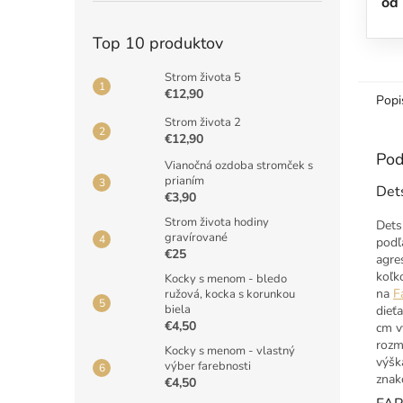
od
Top 10 produktov
Strom života 5
€12,90
Popi
Strom života 2
€12,90
Pod
Vianočná ozdoba stromček s
prianím
Det
€3,90
Strom života hodiny
Dets
gravírované
podľ
€25
agre
koľk
Kocky s menom - bledo
na
F
ružová, kocka s korunkou
biela
dieť
€4,50
cm v
rozm
Kocky s menom - vlastný
výšk
výber farebnosti
znak
€4,50