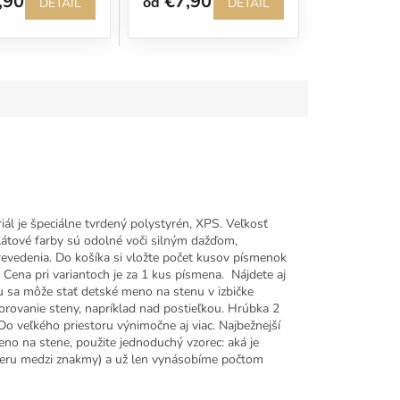
,90
€7,90
od
DETAIL
DETAIL
ál je špeciálne tvrdený polystyrén, XPS. Veľkosť
ylátové farby sú odolné voči silným dažďom,
vedenia. Do košíka si vložte počet kusov písmenok
Cena pri variantoch je za 1 kus písmena. Nájdete aj
u sa môže stať detské meno na stenu v izbičke
orovanie steny, napríklad nad postieľkou. Hrúbka 2
o veľkého priestoru výnimočne aj viac. Najbežnejší
eno na stene, použite jednoduchý vzorec: aká je
dzeru medzi znakmy) a už len vynásobíme počtom