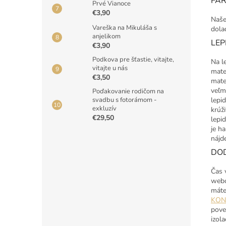
FA
Prvé Vianoce
€3,90
Naše
Vareška na Mikuláša s
dola
anjelikom
LEP
€3,90
Podkova pre šťastie, vitajte,
Na l
vitajte u nás
mater
€3,50
mate
veľm
Poďakovanie rodičom na
lepi
svadbu s fotorámom -
exkluzív
krúž
€29,50
lepi
je h
nájd
DO
Čas 
webo
máte
KON
pove
izola