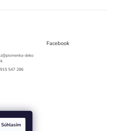
Facebook
sz
@
pismenka-deko
sk
915 547 286
Súhlasím