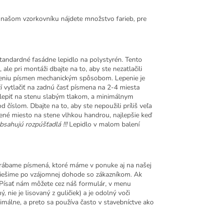
V našom vzorkovníku nájdete množstvo farieb, pre
tandardné fasádne lepidlo na polystyrén. Tento
, ale pri montáži dbajte na to, aby ste nezatlačili
odeniu písmen mechanickým spôsobom. Lepenie je
í vytlačiť na zadnú časť písmena na 2-4 miesta
prilepiť na stenu slabým tlakom, a minimálnym
číslom. Dbajte na to, aby ste nepoužili príliš veľa
stené miesto na stene vlhkou handrou, najlepšie keď
bsahujú rozpúšťadlá !!!
Lepidlo v malom balení
yrábame písmená, ktoré máme v ponuke aj na našej
riešime po vzájomnej dohode so zákazníkom. Ak
. Písať nám môžete cez náš formulár, v menu
nie je lisovaný z guličiek) a je odolný voči
málne, a preto sa používa často v stavebníctve ako