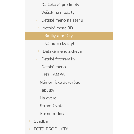
Darčekové predmety
Vešiak na medaily
Detské meno na stenu
detské mená 3D
Bodky a prúžky
Námornícky štýl
Detské meno z dreva
Detské fotorámiky
Detské meno
LED LAMPA
Námornícke dekorácie
Tabuľky
Na dvere
Strom života
Strom rodiny
Svadba
FOTO PRODUKTY