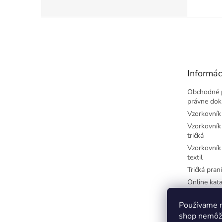
Z
á
p
ä
t
Informác
i
e
Obchodné 
právne do
Vzorkovník 
Vzorkovník 
tričká
Vzorkovník 
textil
Tričká prani
Online kata
potlač
Najčastejši
Používame n
písmená
shop nemôže