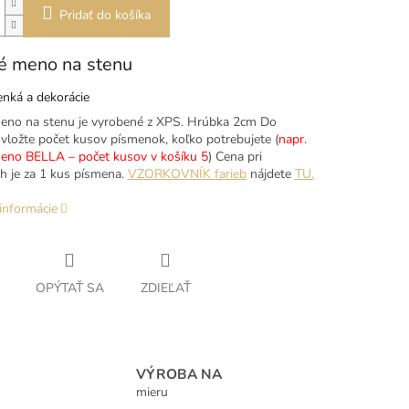
Pridať do košíka
é meno na stenu
nká a dekorácie
eno na stenu je vyrobené z XPS. Hrúbka 2cm Do
 vložte počet kusov písmenok, koľko potrebujete (
napr.
eno BELLA – počet kusov v košíku 5
) Cena pri
ch je za 1 kus písmena.
VZORKOVNÍK farieb
nájdete
TU.
informácie
OPÝTAŤ SA
ZDIEĽAŤ
VÝROBA NA
mieru