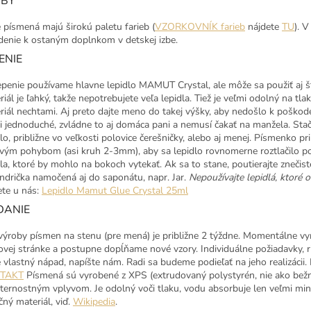
RBY
 písmená majú širokú paletu farieb (
VZORKOVNÍK farieb
nájdete
TU
). 
denie k ostaným doplnkom v detskej izbe.
ENIE
epenie používame hlavne lepidlo MAMUT Crystal, ale môže sa použiť aj š
iál je ľahký, takže nepotrebujete veľa lepidla. Tiež je veľmi odolný na tlak
riál nechtami. Aj preto dajte meno do takej výšky, aby nedošlo k pošk
i jednoduché, zvládne to aj domáca pani a nemusí čakať na manžela. Stač
dlo, približne vo veľkosti polovice čerešničky, alebo aj menej. Písmenko 
ivým pohybom (asi kruh 2-3mm), aby sa lepidlo rovnomerne roztlačilo pod 
dla, ktoré by mohlo na bokoch vytekať. Ak sa to stane, poutierajte zneči
andrička namočená aj do saponátu, napr. Jar.
Nepoužívajte lepidlá, ktoré o
ete u nás:
Lepidlo Mamut Glue Crystal 25ml
DANIE
výroby písmen na stenu (pre mená) je približne 2 týždne. Momentálne v
vej stránke a postupne dopĺňame nové vzory. Individuálne požiadavky, 
 vlastný nápad, napíšte nám. Radi sa budeme podieľať na jeho realizácii
TAKT
Písmená sú vyrobené z XPS (extrudovaný polystyrén, nie ako bežný, 
ternostným vplyvom. Je odolný voči tlaku, vodu absorbuje len veľmi mini
čný materiál, viď.
Wikipedia
.