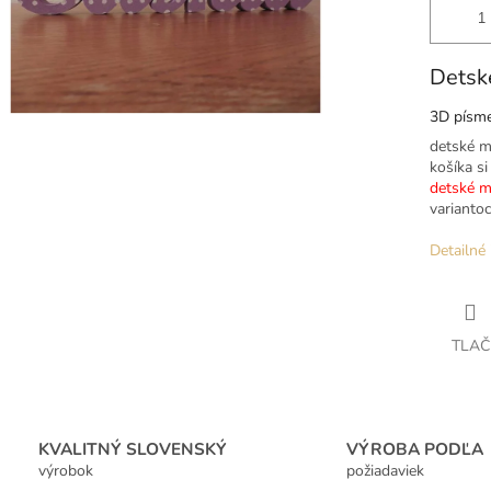
Detsk
3D písme
detské m
košíka si
detské m
varianto
Detailné 
TLAČ
KVALITNÝ SLOVENSKÝ
VÝROBA PODĽA
výrobok
požiadaviek