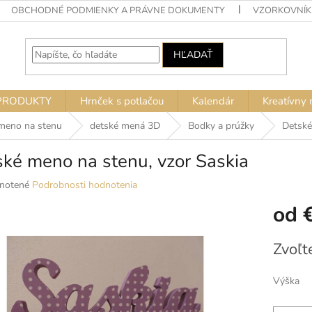
OBCHODNÉ PODMIENKY A PRÁVNE DOKUMENTY
VZORKOVNÍK
HĽADAŤ
PRODUKTY
Hrnček s potlačou
Kalendár
Kreatívny 
meno na stenu
detské mená 3D
Bodky a prúžky
Detské
ké meno na stenu, vzor Saskia
né
notené
Podrobnosti hodnotenia
nie
od
u
Jednotko
Zvoľt
cena:
ek.
Výška