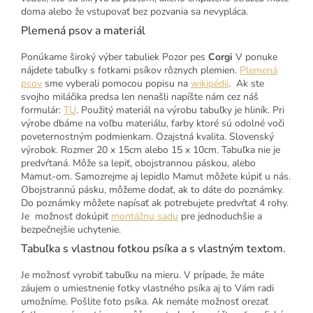
doma alebo že vstupovať bez pozvania sa nevypláca.
Plemená psov a materiál
Ponúkame široký výber tabuliek Pozor pes
Corgi
V ponuke
nájdete tabuľky s fotkami psíkov rôznych plemien.
Plemená
psov
sme vyberali pomocou popisu na
wikipédii
. Ak ste
svojho miláčika predsa len nenašli napíšte nám cez náš
formulár:
TU
. Použitý materiál na výrobu tabuľky je hliník. Pri
výrobe dbáme na voľbu materiálu, farby ktoré sú odolné voči
poveternostným podmienkam. Ozajstná kvalita. Slovenský
výrobok. Rozmer 20 x 15cm alebo 15 x 10cm. Tabuľka nie je
predvŕtaná. Môže sa lepiť, obojstrannou páskou, alebo
Mamut-om. Samozrejme aj lepidlo Mamut môžete kúpiť u nás.
Obojstrannú pásku, môžeme dodať, ak to dáte do poznámky.
Do poznámky môžete napísať ak potrebujete predvŕtať 4 rohy.
Je možnosť dokúpiť
montážnu sadu
pre jednoduchšie a
bezpečnejšie uchytenie.
Tabuľka s vlastnou fotkou psíka a s vlastným textom.
Je možnosť vyrobiť tabuľku na mieru. V prípade, že máte
záujem o umiestnenie fotky vlastného psíka aj to Vám radi
umožníme. Pošlite foto psíka. Ak nemáte možnosť orezať