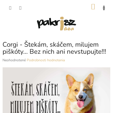
Prejsť
NÁKU
na
obsah
KOŠÍK
Corgi - Štekám, skáčem, milujem
piškóty... Bez nich ani nevstupujte!!!
Priemerné
Neohodnotené
Podrobnosti hodnotenia
hodnotenie
produktu
je
0,0
z
5
hviezdičiek.