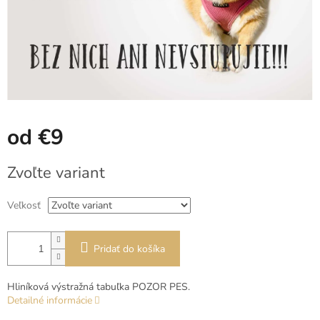
od
€9
Jednotková
Zvoľte variant
cena:
Veľkosť
Pridať do košíka
Hliníková výstražná tabuľka POZOR PES.
Detailné informácie