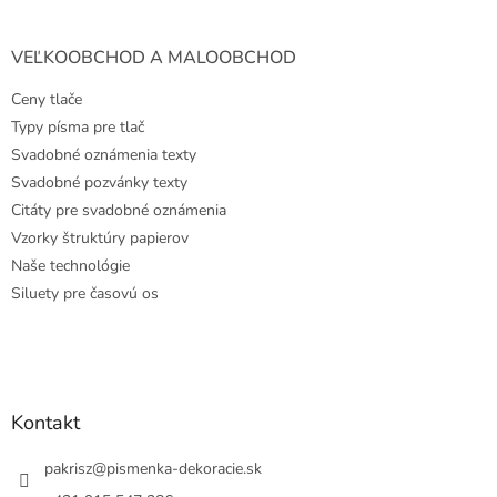
VEĽKOOBCHOD A MALOOBCHOD
Ceny tlače
Typy písma pre tlač
Svadobné oznámenia texty
Svadobné pozvánky texty
Citáty pre svadobné oznámenia
Vzorky štruktúry papierov
Naše technológie
Siluety pre časovú os
Kontakt
pakrisz
@
pismenka-dekoracie.sk