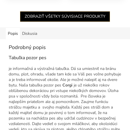
ZOBRAZIŤ VŠETKY SÚVISIACE PRODUKTY
Popis
Diskusia
Podrobný popis
Tabuľka pozor pes
je informačná a výstražná tabuľka. Dá sa umiestniť na bránu
domu, plot, ohradu, všade tam kde sa Váš pes voľne pohybuje
a je treba informovať okolie. Ale je možné nalepiť aj na dvere
bytu. Naša tabuľka pozor pes
Corgi
je už niekoľko rokov
obľúbenou dekoráciou pri vstupe niekoľkých domovov. Úloha
psa v spoločnosti vždy bola rozmanitá. Pre človeka je
najlepším priateľom ale aj pomocníkom. Zaujme funkciu
strážcu majetku a svojho majiteľa. Každý pes stráži dom a
každý majiteľ domu je povinný o tom informovať, že na
pozemku sa nachádza pes aby udržal cudzincov v bezpečnej
vzdialenosti. Dajte vedieť o svojom miláčikovi, aby okoloidúci
vedeli, kto sa skrýva za plotom, akého chlpatého strážcu máte