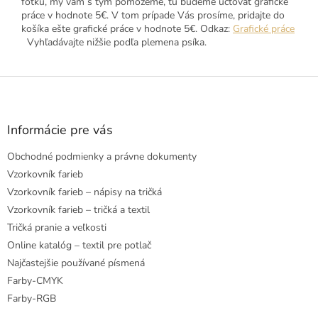
fotku, my vám s tým pomôžeme, tu budeme účtovať grafické
práce v hodnote 5€. V tom prípade Vás prosíme, pridajte do
košíka ešte grafické práce v hodnote 5€. Odkaz:
Grafické práce
Vyhľadávajte nižšie podľa plemena psíka.
Z
á
p
ä
Informácie pre vás
t
Obchodné podmienky a právne dokumenty
i
e
Vzorkovník farieb
Vzorkovník farieb – nápisy na tričká
Vzorkovník farieb – tričká a textil
Tričká pranie a veľkosti
Online katalóg – textil pre potlač
Najčastejšie používané písmená
Farby-CMYK
Farby-RGB