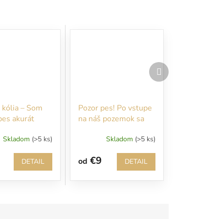
Ďalší
produkt
 kólia – Som
Pozor pes! Po vstupe
pes akurát
na náš pozemok sa
abé nervy
Vám budem okamžite
Skladom
(>5 ks)
Skladom
(>5 ks)
venovať!!!
€9
od
DETAIL
DETAIL