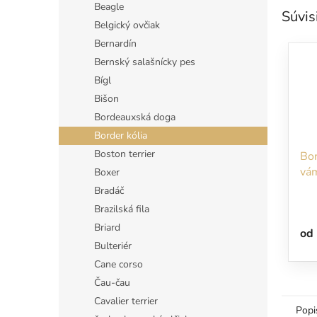
Beagle
Súvis
Belgický ovčiak
Bernardín
Bernský salašnícky pes
Bígl
Bišon
Bordeauxská doga
Border kólia
Boston terrier
Bor
vám
Boxer
sli
Bradáč
obl
Brazilská fila
Briard
od
Bulteriér
Cane corso
Čau-čau
Cavalier terrier
Popi