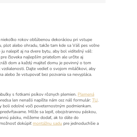
ž niekoľko rokov obľúbenou dekoráciou pri vstupe
plot alebo ohradu, takže tam kde sa Váš pes voľne
nalepiť aj na dvere bytu, aby bol viditeľný váš:
re človeka najlepším priateľom ale určite aj
tráži dom a každý majiteľ domu je povinný o tom
zdialenosti. Dajte vedieť o svojom miláčikovi, aby
ma alebo že vstupovať bez pozvania sa nevypláca.
abuľky s fotkami psíkov rôznych plemien.
Plemená
 predsa len nenašli napíšte nám cez náš formulár:
TU
.
by boli odolné voči poveternostným podmienkam.
predvŕtavame. Môže sa lepiť, obojstrannou páskou,
annú pásku, môžeme dodať, ak to dáte do
e možnosť dokúpiť
montážnu sadu
pre jednoduchšie a