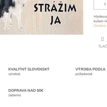
Hliníkov
kušem rič
Detailné 
TLAČ
KVALITNÝ SLOVENSKÝ
VÝROBA PODĽA
výrobok
požiadaviek
DOPRAVA NAD 50€
zadarmo