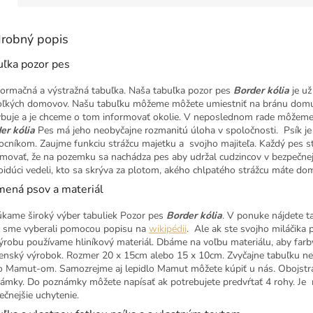
robný popis
uľka pozor pes
nformačná a výstražná tabuľka. Naša tabuľka pozor pes
Border kólia
je u
oľkých domovov. Našu tabuľku môžeme môžete umiestniť na bránu domu, 
buje a je chceme o tom informovať okolie. V neposlednom rade môžeme ju 
er kólia
Pes má jeho neobyčajne rozmanitú úloha v spoločnosti. Psík je p
cníkom. Zaujme funkciu strážcu majetku a svojho majiteľa. Každý pes s
rmovať, že na pozemku sa nachádza pes aby udržal cudzincov v bezpečnej v
oidúci vedeli, kto sa skrýva za plotom, akého chlpatého strážcu máte do
mená psov a materiál
kame široký výber tabuliek Pozor pes
Border kólia
. V ponuke nájdete t
sme vyberali pomocou popisu na
wikipédii
. Ale ak ste svojho miláčika
ýrobu používame hliníkový materiál. Dbáme na voľbu materiálu, aby far
enský výrobok. Rozmer 20 x 15cm alebo 15 x 10cm. Zvyčajne tabuľku ne
o Mamut-om. Samozrejme aj lepidlo Mamut môžete kúpiť u nás. Obojstr
ámky. Do poznámky môžete napísať ak potrebujete predvŕtať 4 rohy. J
ečnejšie uchytenie.