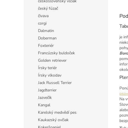
československý vlčiak
český fúzač
Pod
čivava
corgi
Tab
Dalmatin
je i
Doberman
niek
Foxteriér
pohy
Francúzsky buldoček
Bord
pomo
Golden retriever
info
Írsky teriér
okol
Írsky vlkodav
Ple
Jack Russell Terrier
Ponú
Jagdterrier
psov
Jazvečík
Na v
Slov
Kangal
aleb
Karelský medvědí pes
pozn
Kaukazský ovčiak
bezp
Kokeršpaniel