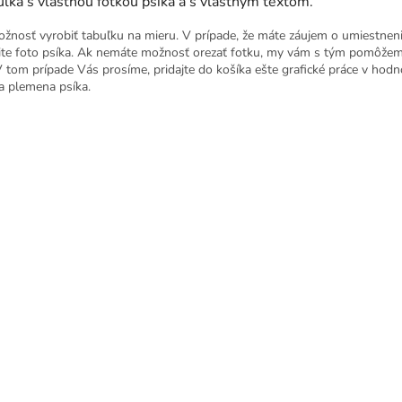
ľka s vlastnou fotkou psíka a s vlastným textom.
ožnosť vyrobiť tabuľku na mieru. V prípade, že máte záujem o umiestnen
ite foto psíka. Ak nemáte možnosť orezať fotku, my vám s tým pomôžem
V tom prípade Vás prosíme, pridajte do košíka ešte grafické práce v hod
a plemena psíka.