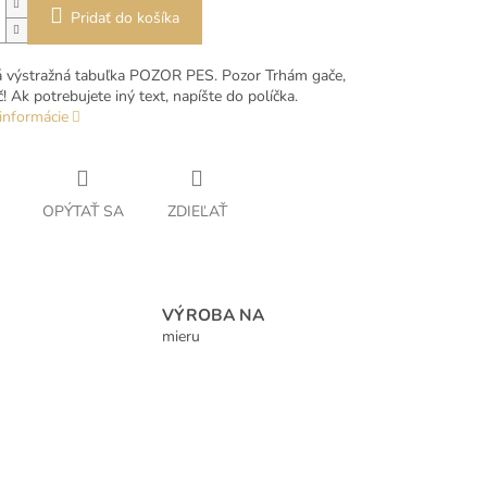
Pridať do košíka
á výstražná tabuľka POZOR PES. Pozor Trhám gače,
! Ak potrebujete iný text, napíšte do políčka.
informácie
OPÝTAŤ SA
ZDIEĽAŤ
VÝROBA NA
mieru