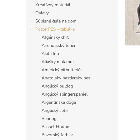
Kreatívny materiál
Oslavy
Súpisné čísla na dom
Pozor PES - tabuľka
Afgánsky chrt
Airendalský terier
Akita Inu
Aliašky malamut
Americký pitbulteriér
Anatolsky pastiersky pes
Anglický buldog
Anglický spingerspaniel
Argentínska doga
Anglický seter
Bandog
Basset Hound
Bavorský farbiar