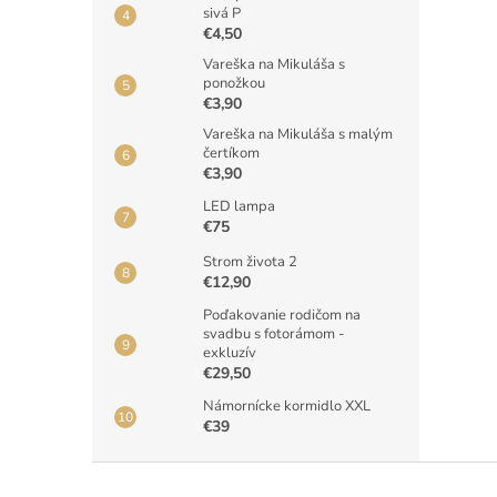
sivá P
€4,50
Vareška na Mikuláša s
ponožkou
€3,90
Vareška na Mikuláša s malým
čertíkom
€3,90
LED lampa
€75
Strom života 2
€12,90
Poďakovanie rodičom na
svadbu s fotorámom -
exkluzív
€29,50
Námornícke kormidlo XXL
€39
Z
á