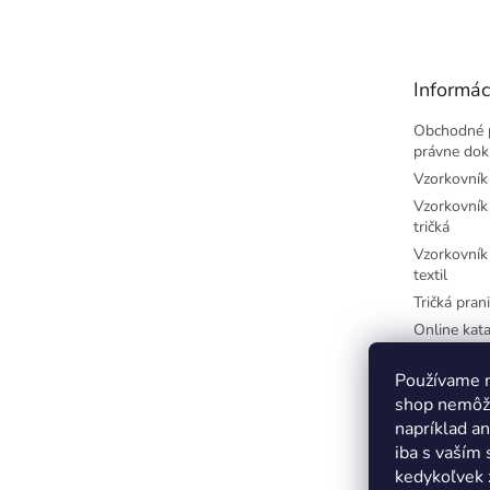
p
ä
t
Informác
i
e
Obchodné 
právne do
Vzorkovník 
Vzorkovník 
tričká
Vzorkovník 
textil
Tričká prani
Online kata
potlač
Najčastejši
Používame n
písmená
shop nemôže
Farby-CM
napríklad a
iba s vaším
Farby-RGB
kedykoľvek 