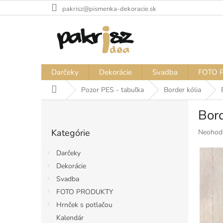
Prejsť
pakrisz@pismenka-dekoracie.sk
na
obsah
Darčeky
Dekorácie
Svadba
FOTO 
Domov
Pozor PES - tabuľka
Border kólia
B
Bord
o
Preskočiť
č
Kategórie
Priemer
Neohod
kategórie
n
hodnote
ý
produkt
Darčeky
p
je
Dekorácie
a
0,0
Svadba
z
n
5
e
FOTO PRODUKTY
hviezdiči
l
Hrnček s potlačou
Kalendár