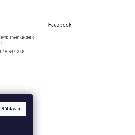
Facebook
sz
@
pismenka-deko
sk
915 547 286
Súhlasím