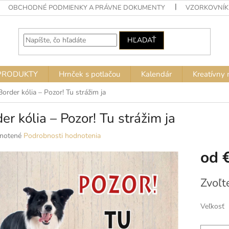
OBCHODNÉ PODMIENKY A PRÁVNE DOKUMENTY
VZORKOVNÍK
HĽADAŤ
PRODUKTY
Hrnček s potlačou
Kalendár
Kreatívny 
Border kólia – Pozor! Tu strážim ja
er kólia – Pozor! Tu strážim ja
né
notené
Podrobnosti hodnotenia
nie
od
u
Jednotko
Zvoľt
cena:
ek.
Veľkosť