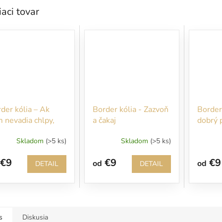
iaci tovar
der kólia – Ak
Border kólia - Zazvoň
Border
 nevadia chlpy,
a čakaj
dobrý 
ny a blato na
mám sl
Skladom
(>5 ks)
Skladom
(>5 ks)
ečení vstúpte!
€9
€9
€9
od
od
DETAIL
DETAIL
s
Diskusia