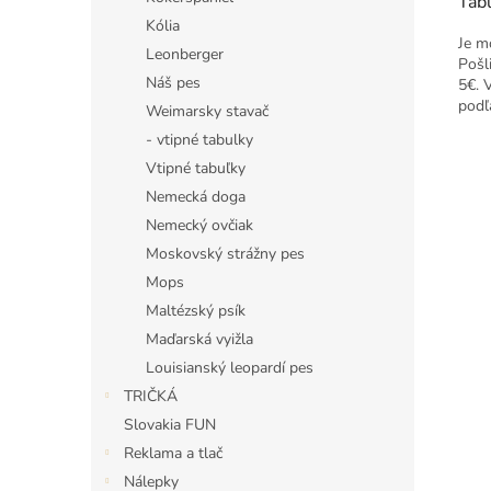
Tabu
Kólia
Je m
Leonberger
Pošl
Náš pes
5€. 
podľ
Weimarsky stavač
- vtipné tabulky
Vtipné tabuľky
Nemecká doga
Nemecký ovčiak
Moskovský strážny pes
Mops
Maltézský psík
Maďarská vyižla
Louisianský leopardí pes
TRIČKÁ
Slovakia FUN
Reklama a tlač
Nálepky