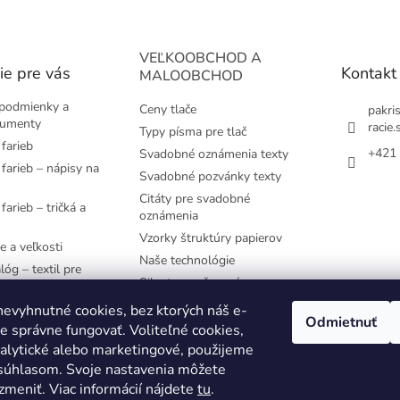
VEĽKOOBCHOD A
ie pre vás
Kontakt
MALOOBCHOD
podmienky a
Ceny tlače
pakri
kumenty
racie.
Typy písma pre tlač
farieb
+421 
Svadobné oznámenia texty
farieb – nápisy na
Svadobné pozvánky texty
Citáty pre svadobné
farieb – tričká a
oznámenia
Vzorky štruktúry papierov
e a veľkosti
Naše technológie
lóg – textil pre
Siluety pre časovú os
e používané
evyhnutné cookies, bez ktorých náš e-
Odmietnuť
 správne fungovať. Voliteľné cookies,
YK
nalytické alebo marketingové, použijeme
 súhlasom. Svoje nastavenia môžete
zmeniť. Viac informácií nájdete
tu
.