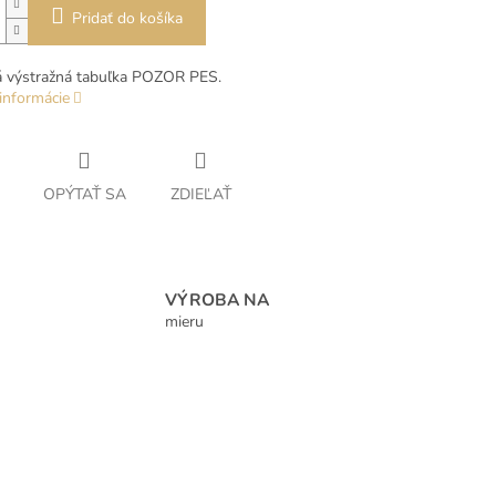
Pridať do košíka
á výstražná tabuľka POZOR PES.
informácie
OPÝTAŤ SA
ZDIEĽAŤ
VÝROBA NA
mieru