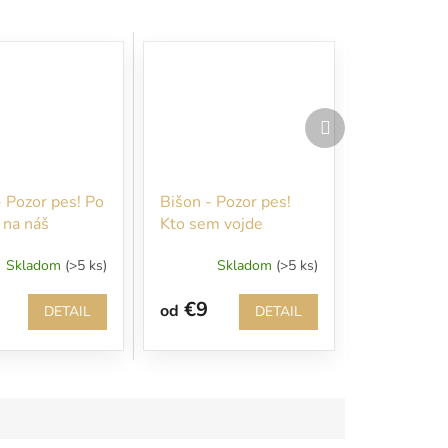
Ďalší
produkt
- Pozor pes! Po
Bišon - Pozor pes!
 na náš
Kto sem vojde
ok sa Vám
nepozvaný, bude
Skladom
(>5 ks)
Skladom
(>5 ks)
 okamžite
rýchlo pohryzený!
ť!
€9
od
DETAIL
DETAIL