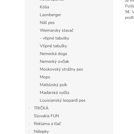
Je m
Pošl
Kólia
5€. 
Leonberger
podľ
Náš pes
Weimarsky stavač
- vtipné tabulky
Vtipné tabuľky
Nemecká doga
Nemecký ovčiak
Moskovský strážny pes
Mops
Maltézský psík
Maďarská vyižla
Louisianský leopardí pes
TRIČKÁ
Slovakia FUN
Reklama a tlač
Nálepky