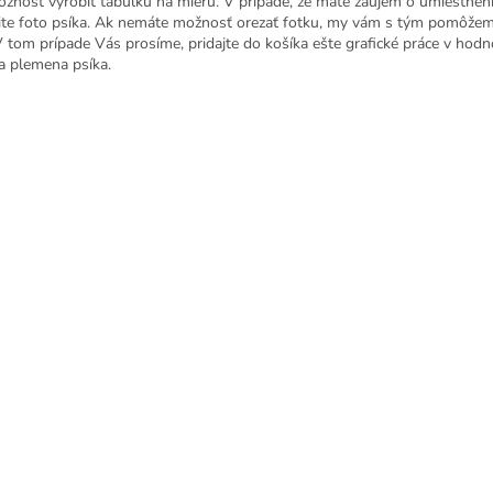
ožnosť vyrobiť tabuľku na mieru. V prípade, že máte záujem o umiestnen
ite foto psíka. Ak nemáte možnosť orezať fotku, my vám s tým pomôžem
V tom prípade Vás prosíme, pridajte do košíka ešte grafické práce v hod
a plemena psíka.