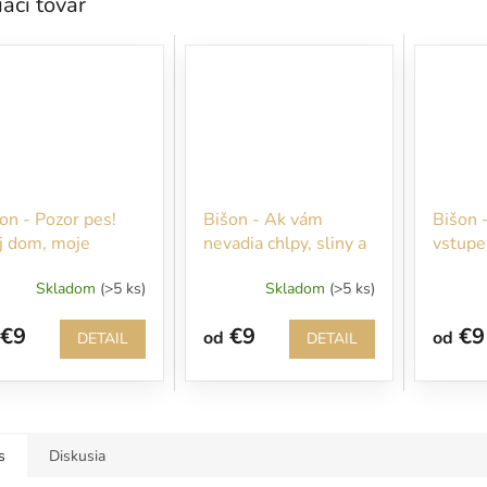
iaci tovar
on - Pozor pes!
Bišon - Ak vám
Bišon 
j dom, moje
nevadia chlpy, sliny a
vstupe
vidlá!
blato na oblečení
pozem
Skladom
(>5 ks)
Skladom
(>5 ks)
vstúpte!
budem
venova
€9
€9
€9
od
od
DETAIL
DETAIL
s
Diskusia