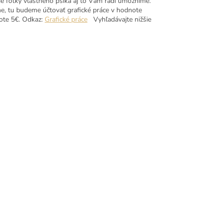
ie fotky vlastného psíka aj to Vám radi umožníme.
e, tu budeme účtovať grafické práce v hodnote
note 5€. Odkaz:
Grafické práce
Vyhľadávajte nižšie