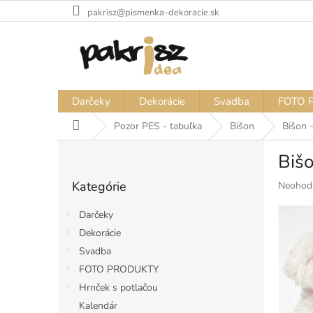
Prejsť
pakrisz@pismenka-dekoracie.sk
na
obsah
Darčeky
Dekorácie
Svadba
FOTO 
Domov
Pozor PES - tabuľka
Bišon
Bišon -
B
Bišo
o
Preskočiť
č
Kategórie
Priemer
Neohod
kategórie
n
hodnote
ý
produkt
Darčeky
p
je
Dekorácie
a
0,0
Svadba
z
n
5
e
FOTO PRODUKTY
hviezdiči
l
Hrnček s potlačou
Kalendár