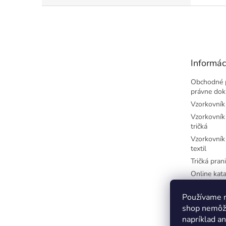
Z
á
p
ä
t
Informác
i
e
Obchodné 
právne do
Vzorkovník 
Vzorkovník 
tričká
Vzorkovník 
textil
Tričká prani
Online kata
potlač
Najčastejši
Používame n
písmená
shop nemôže
Farby-CM
napríklad a