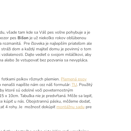
adu, všade tam kde sa Váš pes voľne pohybuje a je
 pozor pes
Bišon
je už niekoľko rokov obľúbenou
 rozmanitá. Pre človeka je najlepším priateľom ale
 stráži dom a každý majiteľ domu je povinný o tom
zdialenosti. Dajte vedieť o svojom miláčikovi, aby
ma alebo že vstupovať bez pozvania sa nevypláca.
 fotkami psíkov rôznych plemien.
Plemená psov
n nenašli napíšte nám cez náš formulár:
TU
. Použitý
arby ktoré sú odolné voči poveternostným
 x 10cm. Tabuľka nie je predvŕtaná. Môže sa lepiť,
e kúpiť u nás. Obojstrannú pásku, môžeme dodať,
tať 4 rohy. Je možnosť dokúpiť
montážnu sadu
pre