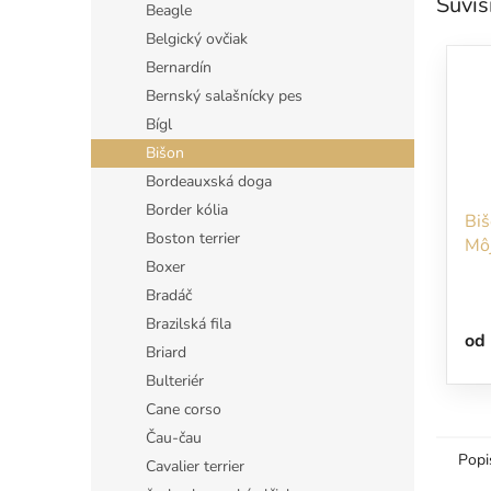
Súvis
Beagle
Belgický ovčiak
Bernardín
Bernský salašnícky pes
Bígl
Bišon
Bordeauxská doga
Border kólia
Biš
Boston terrier
Mô
Boxer
pra
Bradáč
Brazilská fila
od
Briard
Bulteriér
Cane corso
Čau-čau
Popi
Cavalier terrier