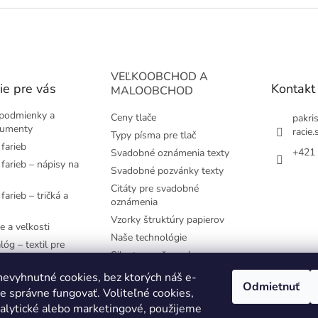
VEĽKOOBCHOD A
ie pre vás
Kontakt
MALOOBCHOD
podmienky a
Ceny tlače
pakri
kumenty
racie.
Typy písma pre tlač
farieb
+421 
Svadobné oznámenia texty
farieb – nápisy na
Svadobné pozvánky texty
Citáty pre svadobné
farieb – tričká a
oznámenia
Vzorky štruktúry papierov
e a veľkosti
Naše technológie
lóg – textil pre
Siluety pre časovú os
e používané
evyhnutné cookies, bez ktorých náš e-
Odmietnuť
 správne fungovať. Voliteľné cookies,
YK
nalytické alebo marketingové, použijeme