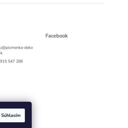
Facebook
sz
@
pismenka-deko
sk
915 547 286
Súhlasím