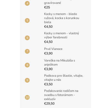
gravírované
€25
Kocky s menom - bledo
ružová, kocka s korunkou
biela
€4,50
Kocky s menom - vlastný
výber farebnosti
€4,50
Prvé Vianoce
€3,90
Vareška na Mikuláša s
anjelikom
€3,90
Podkova pre šťastie, vitajte,
vitajte u nás
€3,50
Poďakovanie rodičom na
svadbu s fotorámom -
exkluzív
€29,50