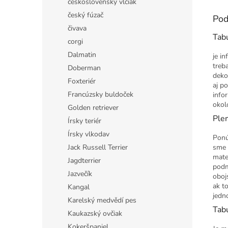
československý vlčiak
český fúzač
Pod
čivava
Tab
corgi
Dalmatin
je i
treb
Doberman
deko
Foxteriér
aj p
Francúzsky buldoček
info
okol
Golden retriever
Ple
Írsky teriér
Írsky vlkodav
Ponú
Jack Russell Terrier
sme 
mate
Jagdterrier
podm
Jazvečík
oboj
ak t
Kangal
jedn
Karelský medvědí pes
Tabu
Kaukazský ovčiak
Kokeršpaniel