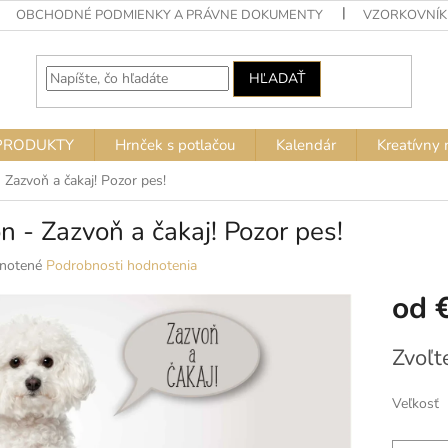
OBCHODNÉ PODMIENKY A PRÁVNE DOKUMENTY
VZORKOVNÍK
HĽADAŤ
PRODUKTY
Hrnček s potlačou
Kalendár
Kreatívny 
 Zazvoň a čakaj! Pozor pes!
n - Zazvoň a čakaj! Pozor pes!
né
notené
Podrobnosti hodnotenia
nie
od
u
Jednotko
Zvoľt
cena:
ek.
Veľkosť