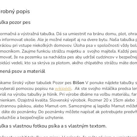
robný popis
uľka pozor pes
nformačná a výstražná tabuľka. Dá sa umiestniť na bránu domu, plot, ohr
a informovať okolie. Ale je možné nalepiť aj na dvere bytu. Naša tabuľka
ráciou pri vstupe niekoľkých domovov. Úloha psa v spoločnosti vždy bola
omocníkom. Zaujme funkciu strážcu majetku a svojho majiteľa. Každý pes
rmovať, že na pozemku sa nachádza pes aby udržal cudzincov v bezpečnej v
oidúci vedeli, kto sa skrýva za plotom, akého chlpatého strážcu máte do
mená psov a materiál
kame široký výber tabuliek Pozor pes
Bišon
V ponuke nájdete tabuľky s
vyberali pomocou popisu na
wikipédii
. Ak ste svojho miláčika predsa le
riál na výrobu tabuľky je hliník. Pri výrobe dbáme na voľbu materiálu, f
ienkam. Ozajstná kvalita. Slovenský výrobok. Rozmer 20 x 15cm alebo 15
strannou páskou, alebo Mamut-om. Samozrejme aj lepidlo Mamut môžet
o dáte do poznámky. Do poznámky môžete napísať ak potrebujete predvŕ
oduchšie a bezpečnejšie uchytenie.
ľka s vlastnou fotkou psíka a s vlastným textom.