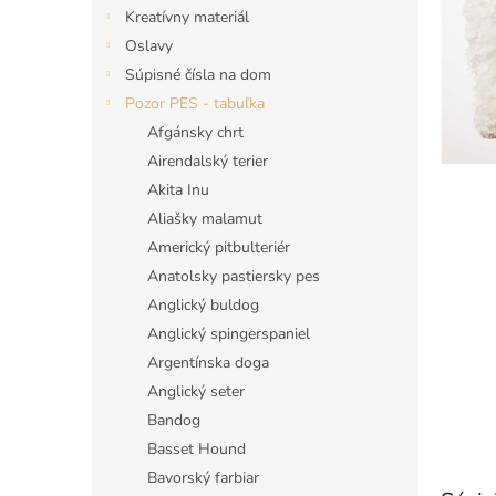
Kreatívny materiál
Oslavy
Súpisné čísla na dom
Pozor PES - tabuľka
Afgánsky chrt
Airendalský terier
Akita Inu
Aliašky malamut
Americký pitbulteriér
Anatolsky pastiersky pes
Anglický buldog
Anglický spingerspaniel
Argentínska doga
Anglický seter
Bandog
Basset Hound
Bavorský farbiar